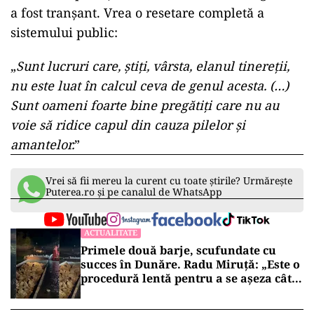
a fost tranșant. Vrea o resetare completă a
sistemului public:
„
Sunt lucruri care, știți, vârsta, elanul tinereții,
nu este luat în calcul ceva de genul acesta. (…)
Sunt oameni foarte bine pregătiți care nu au
voie să ridice capul din cauza pilelor și
amantelor.
”
Vrei să fii mereu la curent cu toate știrile? Urmărește
Puterea.ro și pe canalul de WhatsApp
ACTUALITATE
Primele două barje, scufundate cu
succes în Dunăre. Radu Miruță: „Este o
procedură lentă pentru a se așeza cât
mai bine”