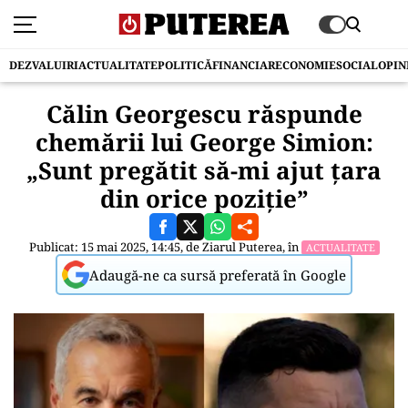
DEZVALUIRI
ACTUALITATE
POLITICĂ
FINANCIAR
ECONOMIE
SOCIAL
OPIN
Călin Georgescu răspunde
chemării lui George Simion:
„Sunt pregătit să-mi ajut țara
din orice poziție”
Publicat: 15 mai 2025, 14:45, de
Ziarul Puterea
, în
ACTUALITATE
Adaugă-ne ca sursă preferată în Google