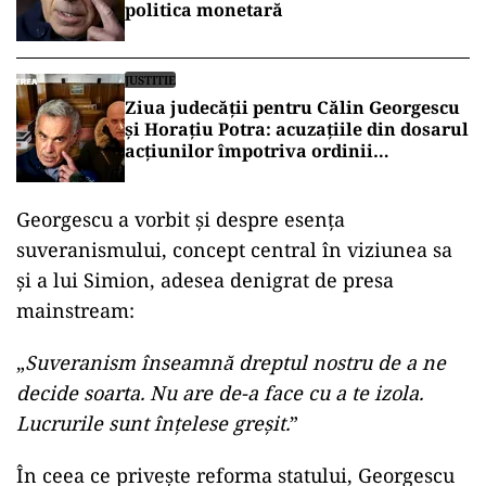
politica monetară
JUSTITIE
Ziua judecății pentru Călin Georgescu
și Horațiu Potra: acuzațiile din dosarul
acțiunilor împotriva ordinii
constituționale, pe masa judecătorilor
de la Înalta Curte
Georgescu a vorbit și despre esența
suveranismului, concept central în viziunea sa
și a lui Simion, adesea denigrat de presa
mainstream:
„
Suveranism înseamnă dreptul nostru de a ne
decide soarta. Nu are de-a face cu a te izola.
Lucrurile sunt înțelese greșit.
”
În ceea ce privește reforma statului, Georgescu