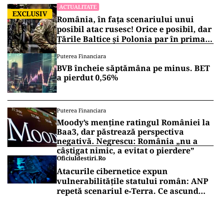
ACTUALITATE
EXCLUSIV
România, în fața scenariului unui
posibil atac rusesc! Orice e posibil, dar
Țările Baltice și Polonia par în prima
linie!
Puterea Financiara
BVB încheie săptămâna pe minus. BET
a pierdut 0,56%
Puterea Financiara
Moody’s menține ratingul României la
Baa3, dar păstrează perspectiva
negativă. Negrescu: România „nu a
câștigat nimic, a evitat o pierdere”
Oficiuldestiri.ro
Atacurile cibernetice expun
vulnerabilitățile statului român: ANP
repetă scenariul e‑Terra. Ce ascund
comunicările oficiale și cine răspunde
pentru mentenanța IT a instituțiilor
publice