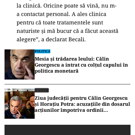
la clinică. Oricine poate să vină, nu m-
a contactat personal. A ales clinica
pentru că toate tratamentele sunt
naturiste și mă bucur că a făcut această
alegere”, a declarat Becali.
POLITICĂ
Mesia și trădarea leului: Călin
Georgescu a intrat cu colțul capului în
politica monetară
JUSTITIE
Ziua judecății pentru Călin Georgescu
și Horațiu Potra: acuzațiile din dosarul
acțiunilor împotriva ordinii
constituționale, pe masa judecătorilor
de la Înalta Curte