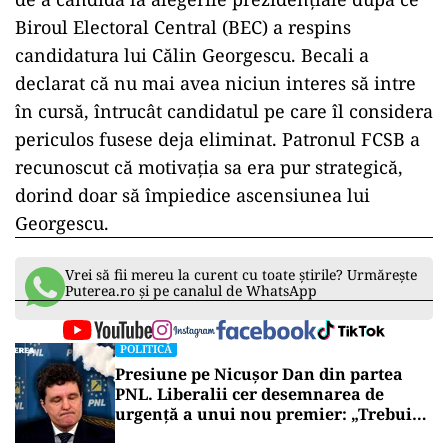
Biroul Electoral Central (BEC) a respins
candidatura lui Călin Georgescu. Becali a
declarat că nu mai avea niciun interes să intre
în cursă, întrucât candidatul pe care îl considera
periculos fusese deja eliminat. Patronul FCSB a
recunoscut că motivația sa era pur strategică,
dorind doar să împiedice ascensiunea lui
Georgescu.
Vrei să fii mereu la curent cu toate știrile? Urmărește
Puterea.ro și pe canalul de WhatsApp
POLITICĂ
Presiune pe Nicușor Dan din partea
PNL. Liberalii cer desemnarea de
urgență a unui nou premier: „Trebuie
să iasă fum alb de la Cotroceni!”