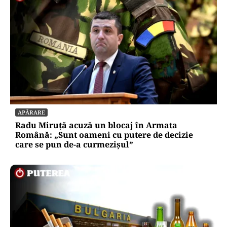
APĂRARE
Radu Miruță acuză un blocaj în Armata
Română: „Sunt oameni cu putere de decizie
care se pun de-a curmezișul”