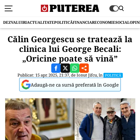
DEZVALUIRI
ACTUALITATE
POLITICĂ
FINANCIAR
ECONOMIE
SOCIAL
OPIN
Călin Georgescu se tratează la
clinica lui George Becali:
„Oricine poate să vină”
Publicat: 15 apr. 2025, 21:37, de
Ionut Jifcu
, în
POLITICĂ
Adaugă-ne ca sursă preferată în Google