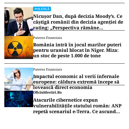
POLITICĂ
Nicușor Dan, după decizia Moody’s. Ce
câștigă românii din decizia agenției de
rating: „Perspectiva rămâne
rezervată”
Puterea Financiara
România intră în jocul marilor puteri
pentru uraniul blocat în Niger. Miza:
un stoc de peste 1.000 de tone
Puterea Financiara
Impactul economic al verii infernale
europene: căldura extremă începe să
lovească direct economia
Oficiuldestiri.ro
Atacurile cibernetice expun
vulnerabilitățile statului român: ANP
repetă scenariul e‑Terra. Ce ascund
comunicările oficiale și cine răspunde
pentru mentenanța IT a instituțiilor
publice