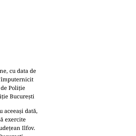
ne, cu data de
t împuternicit
 de Poliție
iție București
u aceeași dată,
ă exercite
Județean Ilfov.