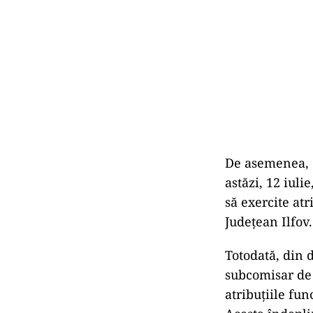
De asemenea, d
astăzi, 12 iul
să exercite atr
Județean Ilfov.
Totodată, din 
subcomisar de 
atribuțiile fun