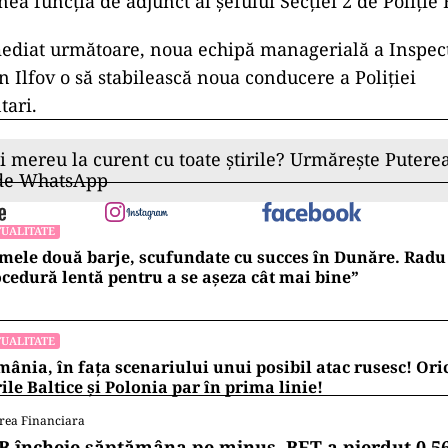
ea funcția de adjunct al șefului Secției 2 de Poliție 
ediat următoare, noua echipă managerială a Inspect
n Ilfov o să stabilească noua conducere a Poliției
tari.
ii mereu la curent cu toate știrile? Urmărește Puterea
 de WhatsApp
UALITATE
mele două barje, scufundate cu succes în Dunăre. Radu 
cedură lentă pentru a se așeza cât mai bine”
UALITATE
ânia, în fața scenariului unui posibil atac rusesc! Oric
ile Baltice și Polonia par în prima linie!
rea Financiara
B încheie săptămâna pe minus. BET a pierdut 0,5