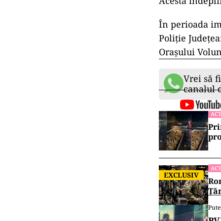
Acesta îndeplin
În perioada im
Poliție Județea
Orașului Volun
Vrei să f
canalul
ACT
Pri
pro
ACT
EXCLUSIV
Rom
Țăr
Pute
BV