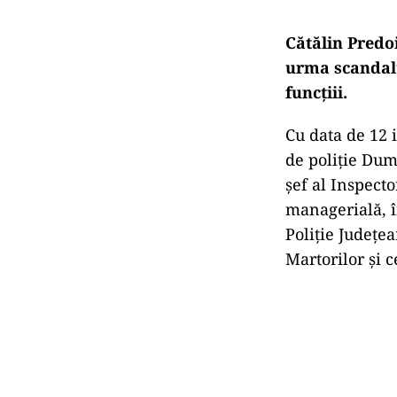
Cătălin Predoi
urma scandalul
funcțiii.
Cu data de 12 i
de poliție Dumi
șef al Inspecto
managerială, î
Poliție Județea
Martorilor și 