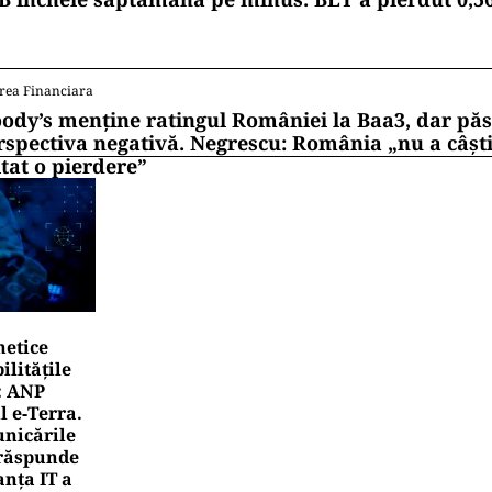
rea Financiara
ody’s menține ratingul României la Baa3, dar pă
rspectiva negativă. Negrescu: România „nu a câști
itat o pierdere”
netice
litățile
: ANP
l e‑Terra.
nicările
e răspunde
nța IT a