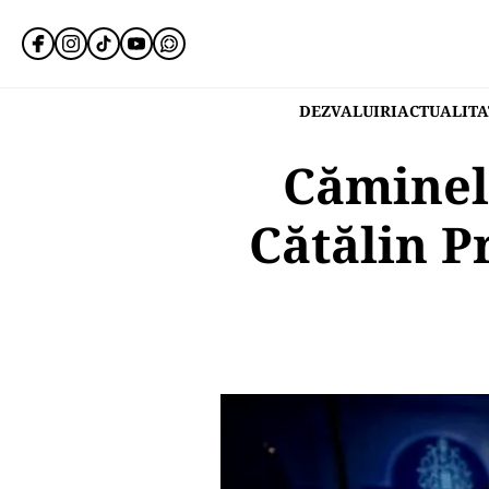
DEZVALUIRI
ACTUALITA
Căminele
Cătălin P