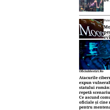
Pute
Mo
pe
ev
Oficiuldestiri.ro
Atacurile ciber
expun vulnerabi
statului român
repetă scenariu
Ce ascund comu
oficiale și cin
pentru mentena