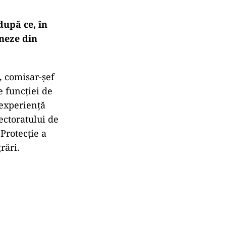
după ce, în
oneze din
e, comisar-șef
e funcției de
 experiență
ectoratului de
 Protecție a
rări.