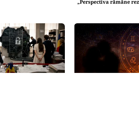
„Perspectiva rămâne re
HOROSCOP
evine săptămâna
Horoscop 8 august 2026. 
după aproape o lună de
trec prin momente de c
m vor fi reluate
despărțire sau o veste n
ile
le schimbă planurile