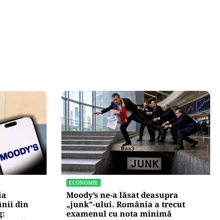
ECONOMIE
ia
Moody’s ne-a lăsat deasupra
nii din
„junk”-ului. România a trecut
g:
examenul cu nota minimă