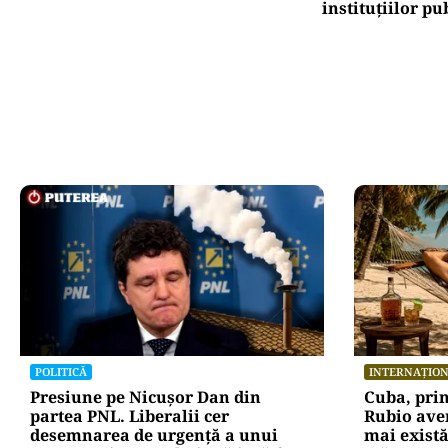
instituțiilor pu
POLITICĂ
INTERNAȚIO
Presiune pe Nicușor Dan din
Cuba, pri
partea PNL. Liberalii cer
Rubio ave
desemnarea de urgență a unui
mai există