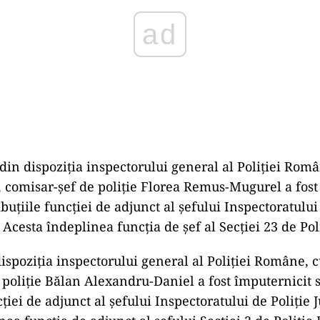
in dispoziția inspectorului general al Poliției Româ
ie, comisar-șef de poliție Florea Remus-Mugurel a fos
ibuțiile funcției de adjunct al șefului Inspectoratului
 Acesta îndeplinea funcția de șef al Secției 23 de Pol
dispoziția inspectorului general al Poliției Române, c
poliție Bălan Alexandru-Daniel a fost împuternicit s
cției de adjunct al șefului Inspectoratului de Poliție 