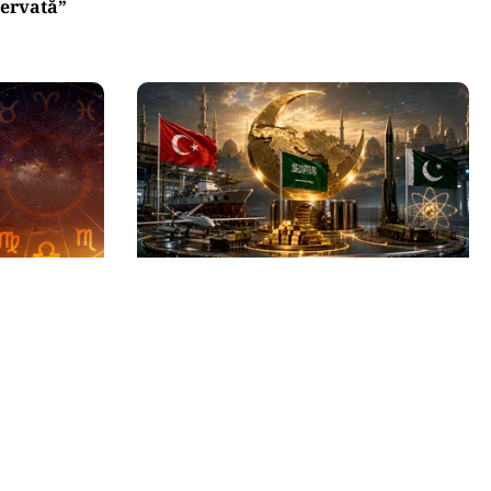
zervată”
INTERNAȚIONAL
Trei zodii
Se naște un „NATO sunnit”: Arabia
umpănă: o
Saudită, Turcia și Pakistan își
eașteptată
unesc forțele militare