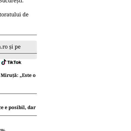
București.
oratului de
.ro și pe
Miruță: „Este o
e e posibil, dar
6%