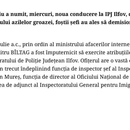
u a numit, miercuri, noua conducere la IPJ Ilfov, 
ui azilelor groazei, foștii șefi au ales să demisi
ulie a.c., prin ordin al ministrului afacerilor intern
tru BÎLTAG a fost împuternicit să exercite atribuțiil
ratului de Poliție Județean Ilfov. Ofițerul are o vastă
n trecut îndeplinind funcția de inspector șef al Insp
n Mureș, funcția de director al Oficiului Național de
cea de adjunct al Inspectoratului General pentru Imig
Play