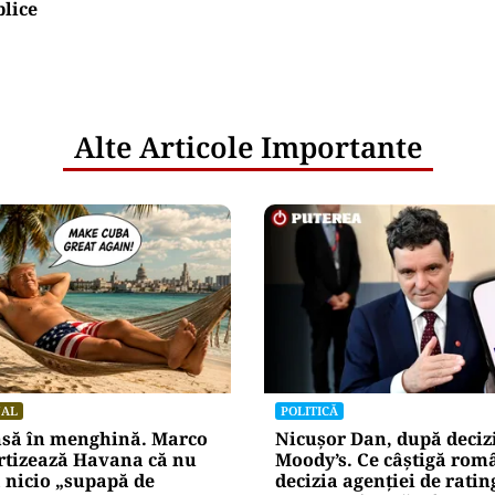
blice
Alte Articole Importante
NAL
POLITICĂ
nsă în menghină. Marco
Nicușor Dan, după deciz
rtizează Havana că nu
Moody’s. Ce câștigă româ
 nicio „supapă de
decizia agenției de ratin