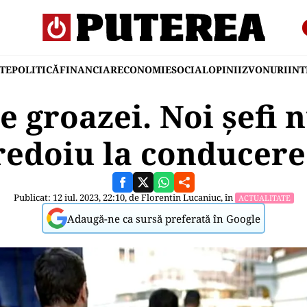
TE
POLITICĂ
FINANCIAR
ECONOMIE
SOCIAL
OPINII
ZVONURI
IN
 groazei. Noi șefi 
redoiu la conducerea
Publicat: 12 iul. 2023, 22:10, de
Florentin Lucaniuc
, în
ACTUALITATE
Adaugă-ne ca sursă preferată în Google