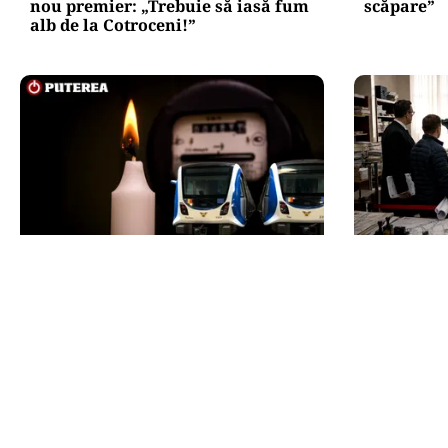
nou premier: „Trebuie să iasă fum
scăpare”
alb de la Cotroceni!”
ENERGIE
ACTUALITATE
Dunărea seacă, Cernavodă se
e-Terra r
apropie de oprirea totală.
viitoare, 
Guvernul a trimis o alertă
blocaj. Cu
Comisiei Europene
operațiun