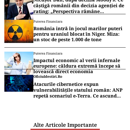
câștigă românii din decizia agenției de
rating: „Perspectiva rămâne
rezervată”
Puterea Financiara
România intră în jocul marilor puteri
pentru uraniul blocat în Niger. Miza:
un stoc de peste 1.000 de tone
Puterea Financiara
Impactul economic al verii infernale
europene: căldura extremă începe să
lovească direct economia
Oficiuldestiri.ro
Atacurile cibernetice expun
vulnerabilitățile statului român: ANP
repetă scenariul e‑Terra. Ce ascund
comunicările oficiale și cine răspunde
pentru mentenanța IT a instituțiilor
publice
Alte Articole Importante