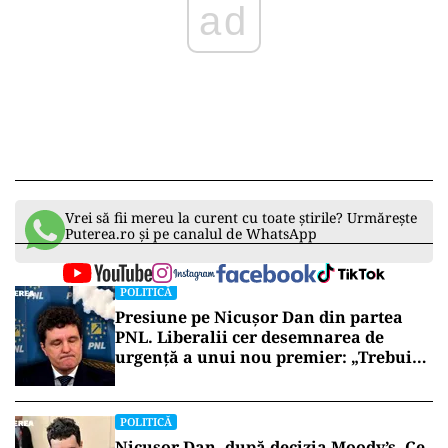
ad
Vrei să fii mereu la curent cu toate știrile? Urmărește
Puterea.ro și pe canalul de WhatsApp
POLITICĂ
Presiune pe Nicușor Dan din partea
PNL. Liberalii cer desemnarea de
urgență a unui nou premier: „Trebuie
să iasă fum alb de la Cotroceni!”
POLITICĂ
Nicușor Dan, după decizia Moody’s. Ce