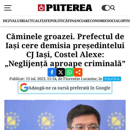
DEZVALUIRI
ACTUALITATE
POLITICĂ
FINANCIAR
ECONOMIE
SOCIAL
OPIN
Căminele groazei. Prefectul de
Iași cere demisia preşedintelui
CJ Iaşi, Costel Alexe:
„Neglijenţă aproape criminală”
Publicat: 15 iul. 2023, 15:54, de
Florentin Lucaniuc
, în
POLITICĂ
Adaugă-ne ca sursă preferată în Google