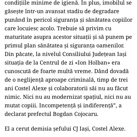
condiţiile minime de igienă. În plus, imobilul se
găseşte într-un avansat stadiu de degradare
punând în pericol siguranţa şi sănătatea copiilor
care locuiesc acolo. Trebuie să privim cu
maturitate asupra acestor situaţii şi să punem pe
primul plan sănătatea şi siguranţa oamenilor.
Din păcate, la nivelul Consiliului Judeţean Iaşi
situaţia de la Centrul de zi «Ion Holban» era
cunoscută de foarte multă vreme. Dând dovadă
de o neglijenţă aproape criminală, timp de trei
ani Costel Alexe şi colaboratorii săi nu au făcut
nimic. Nici nu au modernizat spaţiul, nici nu au
mutat copiii. Incompetenţă şi indiferenţă”, a
declarat prefectul Bogdan Cojocaru.
El a cerut demisia şefului CJ Iaşi, Costel Alexe.