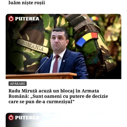
luăm niște roșii
APĂRARE
Radu Miruță acuză un blocaj în Armata
Română: „Sunt oameni cu putere de decizie
care se pun de-a curmezișul”