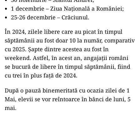
1 decembrie – Ziua Națională a României;
25-26 decembrie – Crăciunul.
În
2024, zilele libere care au picat
în
timpul
săptămânii au fost doar 10
la
număr, comparativ
cu 2025. Șapte dintre acestea au fost
în
weekend. Astfel,
în
acest an, angajații
români
se
bucură
de libere
în
timpul săptămânii, fiind
cu trei
în
plus
față
de 2024.
După o
pauză
binemeritată
cu ocazia zilei de 1
Mai
, elevii se vor reîntoarce
în
bănci de luni, 5
mai
.