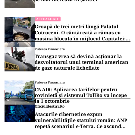
ACTUALITATE
Groapă de trei metri lângă Palatul
Cotroceni. O cântăreață a rămas cu
mașina blocata în mijlocul Capitalei:
„Am căzut în groapa asta”
Puterea Financiara
Transgaz vrea să devină acționar la
dezvoltatorul unui terminal american
de gaze naturale lichefiate
Puterea Financiara
CNAIR: Aplicarea tarifelor pentru
rovinietă și sistemul TollRo va începe
la 1 octombrie
Oficiuldestiri.ro
Atacurile cibernetice expun
vulnerabilitățile statului român: ANP
repetă scenariul e‑Terra. Ce ascund
comunicările oficiale și cine răspunde