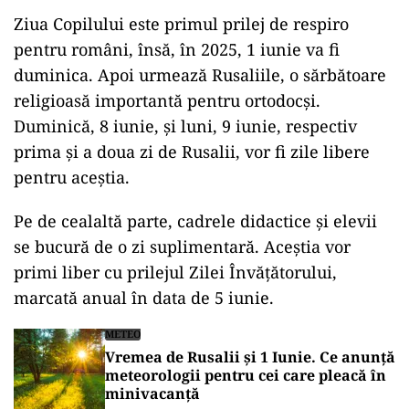
Ziua
Copilului este primul prilej de respiro
pentru
români
,
însă
,
în
2025, 1 iunie
va
fi
duminica
. Apoi urmează Rusaliile, o sărbătoare
religioasă importantă pentru ortodocși.
Duminică, 8 iunie, și luni, 9 iunie, respectiv
prima
și a
doua
zi de Rusalii, vor fi zile libere
pentru aceștia.
Pe de cealaltă
parte
, cadrele didactice
și
elevii
se
bucură
de o zi suplimentară. Aceștia vor
primi liber cu prilejul Zilei Învățătorului,
marcată anual
în
data
de 5 iunie.
METEO
Vremea de Rusalii și 1 Iunie. Ce anunță
meteorologii pentru cei care pleacă în
minivacanță