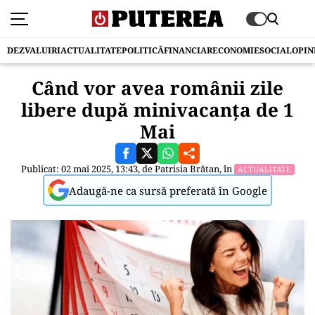
DEZVALUIRI
ACTUALITATE
POLITICĂ
FINANCIAR
ECONOMIE
SOCIAL
OPIN
Când vor avea românii zile
libere după minivacanța de 1
Mai
Publicat: 02 mai 2025, 13:43, de
Patrisia Brătan
, în
ACTUALITATE
Adaugă-ne ca sursă preferată în Google