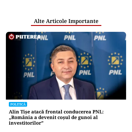
pentru mentenanța IT a instituțiilor
publice
Alte Articole Importante
POLITICĂ
Alin Tișe atacă frontal conducerea PNL:
„România a devenit coșul de gunoi al
investitorilor”