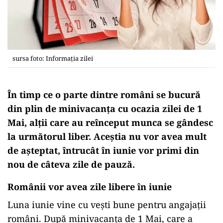
sursa foto: Informația zilei
În
timp
ce o
parte
dintre
români
se
bucură
din plin de minivacanța cu ocazia zilei de 1
Mai
, alții care au reînceput
munca
se gândesc
la
următorul liber. Aceștia nu vor avea mult
de așteptat, întrucât
în
iunie vor primi din
nou de câteva zile de
pauză
.
Românii vor avea zile libere în iunie
Luna
iunie vine cu
vești
bune pentru angajații
români
. După minivacanța de 1
Mai
, care a