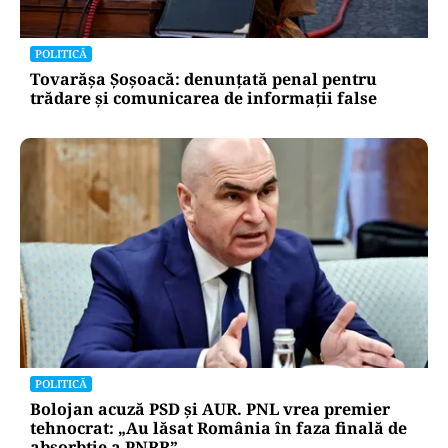
POLITICĂ
Tovarășa Șoșoacă: denunțată penal pentru
trădare și comunicarea de informații false
POLITICĂ
Bolojan acuză PSD și AUR. PNL vrea premier
tehnocrat: „Au lăsat România în faza finală de
absorbţie a PNRR”