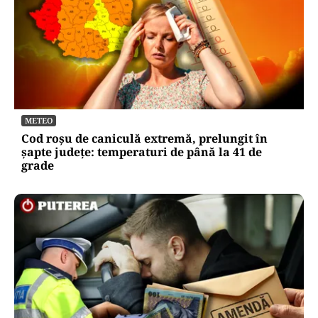
ACTUALITATE
Legea prosumatorilor schimbă regulile pe piața
energetică. Simona Bucura Oprescu: „Este una
dintre cele mai importante schimbări”