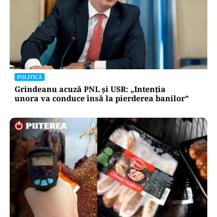
POLITICĂ
Cum explică Ilie Bolojan dezastrul economic
din România: „Am procedat corect față de țara
noastră”