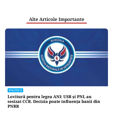
Puterea Financiara
CNAIR avertizează asupra unui site
neautorizat pentru plata rovinietei
Puterea Financiara
Nazare: Guvernul menține estimarea
de creștere economică de 0,1% în 2026
Oficiuldestiri.ro
Atacurile cibernetice expun
vulnerabilitățile statului român: ANP
repetă scenariul e‑Terra. Ce ascund
comunicările oficiale și cine răspunde
pentru mentenanța IT a instituțiilor
publice
Alte Articole Importante