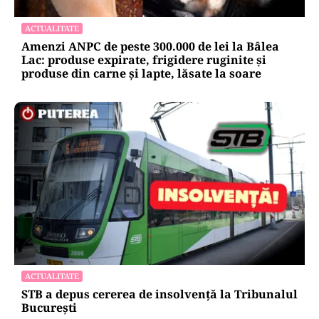
POLITICĂ
Grindeanu acuză PNL și USR: „Intenția
unora va conduce însă la pierderea banilor”
ACTUALITATE
Amenzi ANPC de peste 300.000 de lei la Bâlea
Lac: produse expirate, frigidere ruginite și
produse din carne și lapte, lăsate la soare