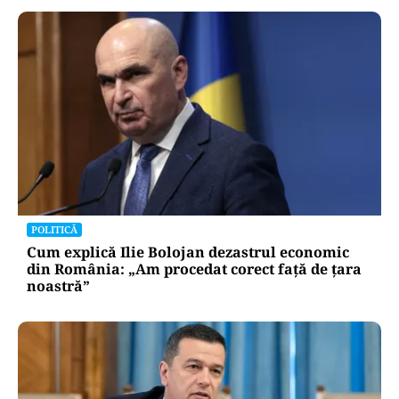
POLITICĂ
Lovitură pentru legea ANI: USR și PNL au
sesizat CCR. Decizia poate influența banii din
PNRR