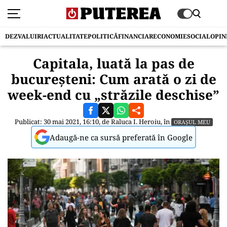
DEZVALUIRI
ACTUALITATE
POLITICĂ
FINANCIAR
ECONOMIE
SOCIAL
OPIN
Capitala, luată la pas de
bucureșteni: Cum arată o zi de
week-end cu „străzile deschise”
Publicat: 30 mai 2021, 16:10, de
Raluca I. Heroiu
, în
ORAȘUL MEU
Adaugă-ne ca sursă preferată în Google