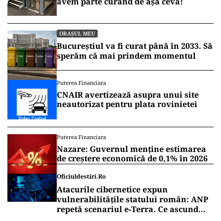
și 11,66 kilometri de artere care vor deveni
pietonale în fiecare sâmbătă și duminică, între
11.00 – 22.00, în perioada 29 mai – 17 octombrie
2021.
Vrei să fii mereu la curent cu toate știrile? Urmărește
Puterea.ro și pe canalul de WhatsApp
SOCIAL
EXCLUSIV
Lift în vechile blocuri comuniste cu
trei sau patru etaje? Șanse mici să
avem parte curând de așa ceva!
ORAȘUL MEU
Bucureștiul va fi curat până în 2033. Să
sperăm că mai prindem momentul