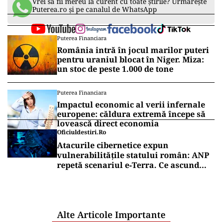
Vrei să fii mereu la curent cu toate știrile? Urmărește
Puterea.ro și pe canalul de WhatsApp
Puterea Financiara
România intră în jocul marilor puteri
pentru uraniul blocat în Niger. Miza:
un stoc de peste 1.000 de tone
Puterea Financiara
Impactul economic al verii infernale
europene: căldura extremă începe să
lovească direct economia
Oficiuldestiri.ro
Atacurile cibernetice expun
vulnerabilitățile statului român: ANP
repetă scenariul e‑Terra. Ce ascund
comunicările oficiale și cine răspunde
pentru mentenanța IT a instituțiilor
publice
Alte Articole Importante