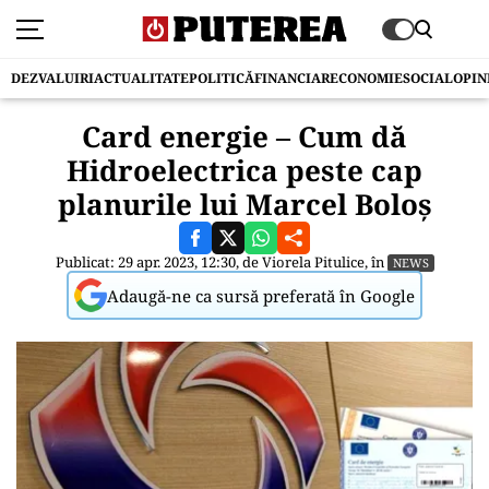
DEZVALUIRI
ACTUALITATE
POLITICĂ
FINANCIAR
ECONOMIE
SOCIAL
OPIN
Card energie – Cum dă
Hidroelectrica peste cap
planurile lui Marcel Boloș
Publicat: 29 apr. 2023, 12:30, de
Viorela Pitulice
, în
NEWS
Adaugă-ne ca sursă preferată în Google