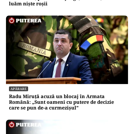
luăm niște roșii
APĂRARE
Radu Miruță acuză un blocaj în Armata
Română: „Sunt oameni cu putere de decizie
care se pun de-a curmezișul”