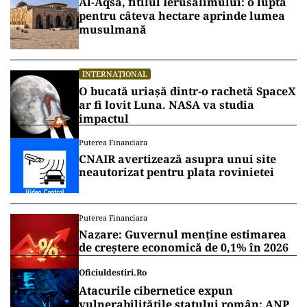
Al-Aqsa, fitilul Ierusalimului: o luptă
pentru câteva hectare aprinde lumea
musulmană
INTERNAȚIONAL
O bucată uriașă dintr-o rachetă SpaceX
ar fi lovit Luna. NASA va studia
impactul
Puterea Financiara
CNAIR avertizează asupra unui site
neautorizat pentru plata rovinietei
Puterea Financiara
Nazare: Guvernul menține estimarea
de creștere economică de 0,1% în 2026
Oficiuldestiri.ro
Atacurile cibernetice expun
vulnerabilitățile statului român: ANP