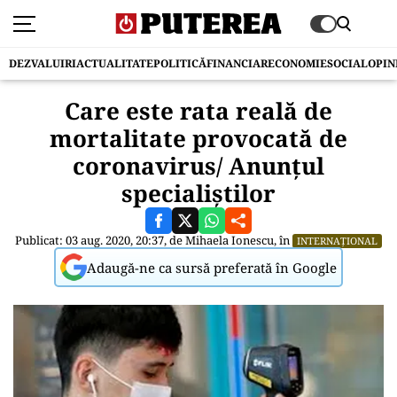
DEZVALUIRI
ACTUALITATE
POLITICĂ
FINANCIAR
ECONOMIE
SOCIAL
OPIN
Care este rata reală de
mortalitate provocată de
coronavirus/ Anunțul
specialiștilor
Publicat: 03 aug. 2020, 20:37, de
Mihaela Ionescu
, în
INTERNAȚIONAL
Adaugă-ne ca sursă preferată în Google