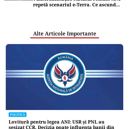
repetă scenariul e‑Terra. Ce ascund
comunicările oficiale și cine răspunde
pentru mentenanța IT a instituțiilor
publice
Alte Articole Importante
POLITICĂ
Lovitură pentru legea ANI: USR și PNL au
sesizat CCR. Decizia poate influența banii din