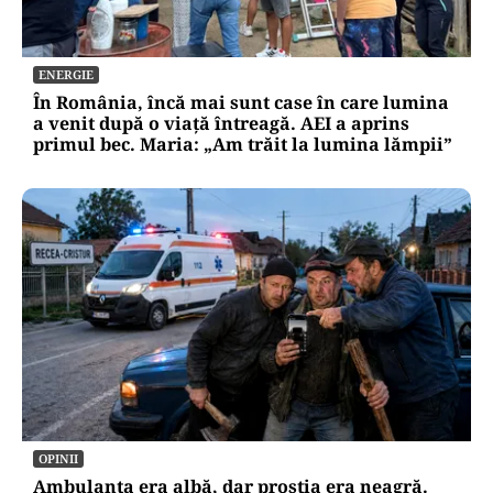
ENERGIE
În România, încă mai sunt case în care lumina
a venit după o viață întreagă. AEI a aprins
primul bec. Maria: „Am trăit la lumina lămpii”
OPINII
Ambulanța era albă, dar prostia era neagră.