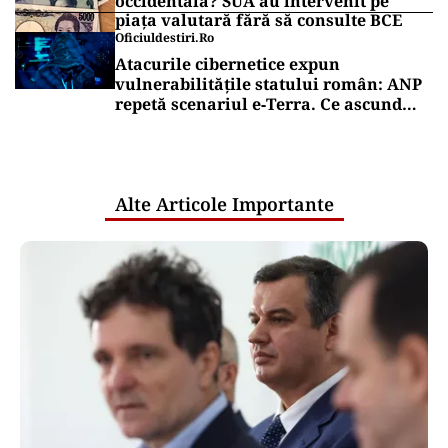
occidentală? SUA au intervenit pe
piața valutară fără să consulte BCE
Oficiuldestiri.ro
Atacurile cibernetice expun
vulnerabilitățile statului român: ANP
repetă scenariul e‑Terra. Ce ascund
comunicările oficiale și cine răspunde
pentru mentenanța IT a instituțiilor
publice
Alte Articole Importante