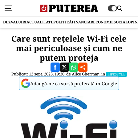
DEZVALUIRI
ACTUALITATE
POLITICĂ
FINANCIAR
ECONOMIE
SOCIAL
OPIN
Care sunt rețelele Wi-Fi cele
mai periculoase și cum ne
putem proteja
Publicat: 12 sept. 2023, 19:30, de
Alice Gherman
, în
LIFESTYLE
Adaugă-ne ca sursă preferată în Google