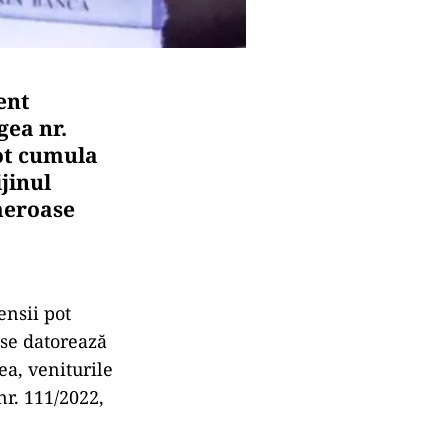
ent
gea nr.
pot cumula
ijinul
meroase
ensii pot
 se datorează
ea, veniturile
nr. 111/2022,