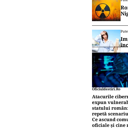
Ro
Ni
Pute
Im
în
Oficiuldestiri.ro
Atacurile ciber
expun vulnerabi
statului român
repetă scenariu
Ce ascund comu
oficiale și cin