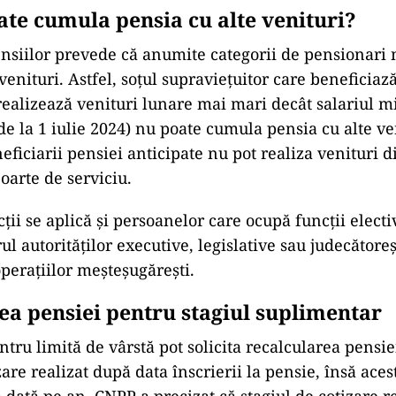
ate cumula pensia cu alte venituri?
nsiilor prevede că anumite categorii de pensionari
venituri. Astfel, soțul supraviețuitor care beneficiaz
realizează venituri lunare mai mari decât salariul 
 de la 1 iulie 2024) nu poate cumula pensia cu alte ve
ficiarii pensiei anticipate nu pot realiza venituri d
arte de serviciu.
cții se aplică și persoanelor care ocupă funcții elect
l autorităților executive, legislative sau judecătoreș
erațiilor meșteșugărești.
ea pensiei pentru stagiul suplimentar
ntru limită de vârstă pot solicita recalcularea pensi
zare realizat după data înscrierii la pensie, însă aces