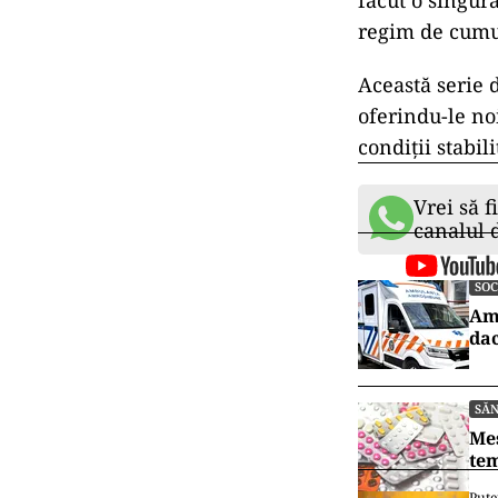
făcut o singură
regim de cumul 
Această serie d
oferindu-le no
condiții stabili
Vrei să f
canalul
SOC
Amb
dac
SĂ
Mes
tem
Pute