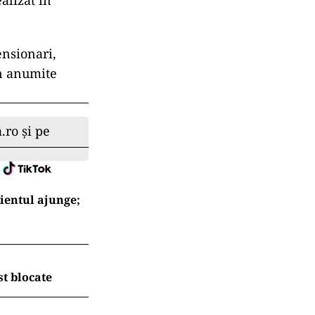
alizat în
ensionari,
în anumite
.ro și pe
ientul ajunge;
t blocate