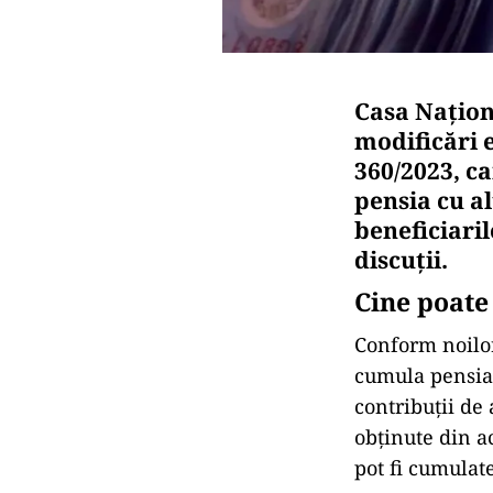
Casa Națion
modificări e
360/2023, ca
pensia cu al
beneficiari
discuții.
Cine poate
Conform noilor
cumula pensia 
contribuții de
obținute din ac
pot fi cumulate