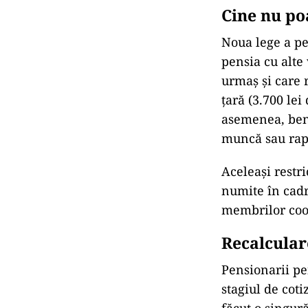
Cine nu po
Noua lege a pe
pensia cu alte 
urmaș și care 
țară (3.700 lei
asemenea, bene
muncă sau rapo
Aceleași restri
numite în cadru
membrilor coop
Recalcular
Pensionarii pe
stagiul de coti