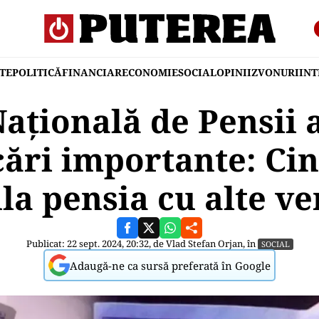
TE
POLITICĂ
FINANCIAR
ECONOMIE
SOCIAL
OPINII
ZVONURI
IN
ațională de Pensii
ări importante: Ci
a pensia cu alte ve
Publicat: 22 sept. 2024, 20:32, de
Vlad Stefan Orjan
, în
SOCIAL
Adaugă-ne ca sursă preferată în Google