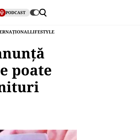
PODCAST
TERNAȚIONAL
LIFESTYLE
 anunță
ne poate
nituri