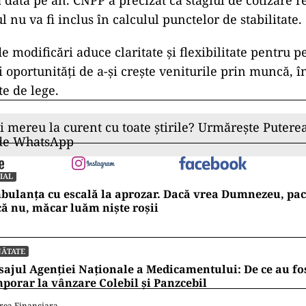
 dată pe an. CNPP a precizat că stagiul de cotizare re
nu va fi inclus în calculul punctelor de stabilitate.
e modificări aduce claritate și flexibilitate pentru p
i oportunități de a-și crește veniturile prin muncă, 
te de lege.
ii mereu la curent cu toate știrile? Urmărește Puterea
 de WhatsApp
IAL
ulanța cu escală la aprozar. Dacă vrea Dumnezeu, pac
ă nu, măcar luăm niște roșii
NĂTATE
ajul Agenției Naționale a Medicamentului: De ce au fos
porar la vânzare Colebil și Panzcebil
rea Financiara