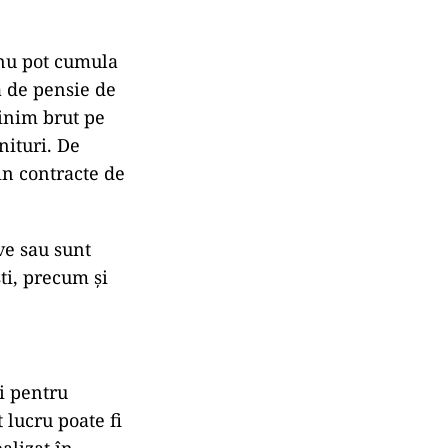
 nu pot cumula
ă de pensie de
minim brut pe
nituri. De
in contracte de
ive sau sunt
ti, precum și
ei pentru
t lucru poate fi