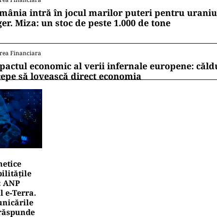
mânia intră în jocul marilor puteri pentru uraniul
ger. Miza: un stoc de peste 1.000 de tone
rea Financiara
pactul economic al verii infernale europene: căl
cepe să lovească direct economia
netice
litățile
: ANP
l e‑Terra.
nicările
e răspunde