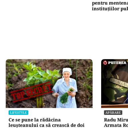
pentru mentena
instituțiilor pu
LIFESTYLE
APĂRARE
Ce se pune la rădăcina
Radu Miru
leușteanului ca să crească de doi
Armata Ro