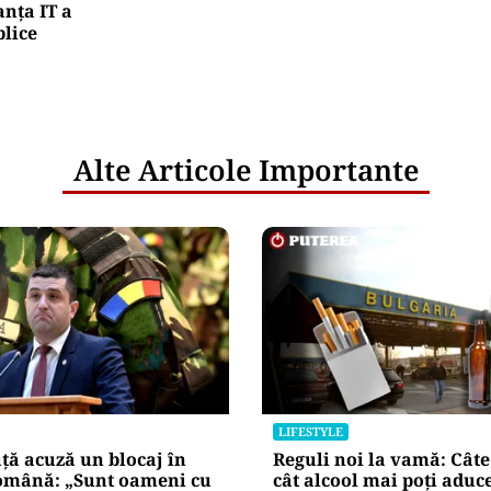
nța IT a
blice
Alte Articole Importante
LIFESTYLE
ță acuză un blocaj în
Reguli noi la vamă: Câte 
mână: „Sunt oameni cu
cât alcool mai poți aduc