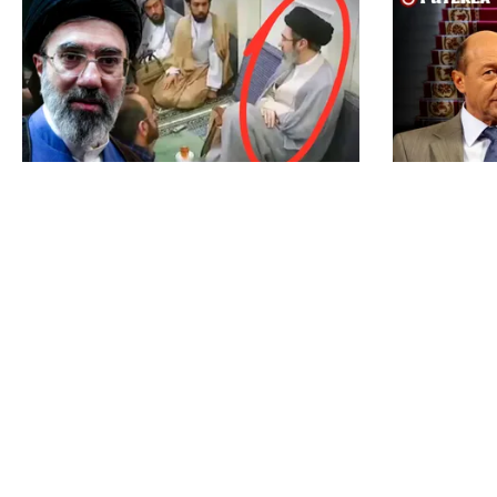
INTERNAȚIONAL
POLITICĂ
Primele imagini cu Mojtaba
Băsescu îi
Khamenei. Liderul Iranului nu a
Nicușor Da
mai fost văzut de aproape 5 luni
vadă că a l
anticariat
TOS
Po