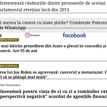
lementează căsătoriile dintre persoanele de același 
arlamentul elvețian încă din 2013.
ii mereu la curent cu toate știrile? Urmărește Puterea
 de WhatsApp
TERNAȚIONAL
 mai bătrân președinte din lume a plecat în concediu și 
oarcă. Are 93 de ani
TERNAȚIONAL
rea lui Joe Biden se agravează: cancerul a metastazat. F
i să se plângă mai mult”
rea Financiara
 înseamnă pentru viața de zi cu zi a românilor ra
 perspectivă negativă” acordat de agențiile financ