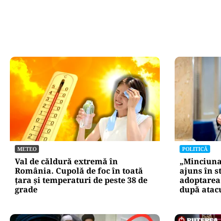
METEO
POLITICĂ
Val de căldură extremă în
„Minciuna 
România. Cupolă de foc în toată
ajuns în s
țara și temperaturi de peste 38 de
adoptarea 
grade
după atacu