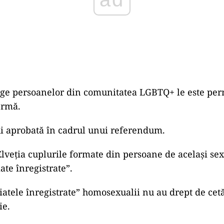
ege persoanelor din comunitatea LGBTQ+ le este per
ermă.
i aprobată în cadrul unui referendum.
Elveția cuplurile formate din persoane de același se
ate înregistrate”.
iatele înregistrate” homosexualii nu au drept de cetă
ie.