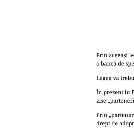
Prin aceeași l
o bancă de sp
Legea va trebu
În prezent în 
zise „parteneri
Prin „partener
drept de adopț