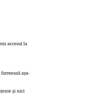
mis accesul la
x formează așa-
țenie și nici