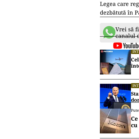
Legea care reg
dezbătută în P
Vrei să f
canalul
IN
Cel
înt
IN
Sta
dor
Pute
Ce
cu