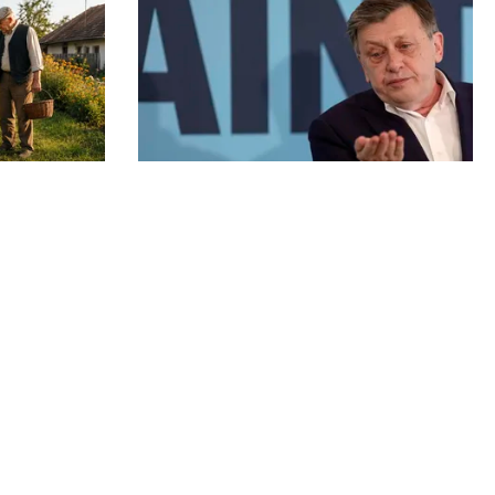
POLITICĂ
metri de
Pe cine vede premier Crin
lanta pomi
Antonescu în locul lui Ilie Bolojan.
Numele pe care l-ar desemna, dacă
ar fi președinte
Echipa