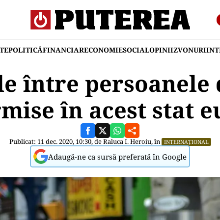
TE
POLITICĂ
FINANCIAR
ECONOMIE
SOCIAL
OPINII
ZVONURI
IN
le între persoanele 
rmise în acest stat 
Publicat: 11 dec. 2020, 10:30, de
Raluca I. Heroiu
, în
INTERNAȚIONAL
Adaugă-ne ca sursă preferată în Google