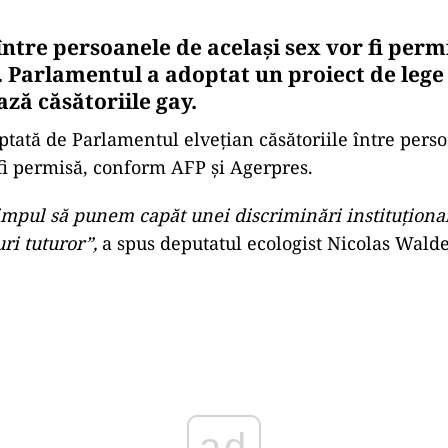
 între persoanele de același sex vor fi per
a. Parlamentul a adoptat un proiect de lege
ză căsătoriile gay.
ptată de Parlamentul elvețian căsătoriile între pers
 fi permisă, conform AFP și Agerpres.
impul să punem capăt unei discriminări instituţional
ri tuturor”,
a spus deputatul ecologist Nicolas Walde
Play