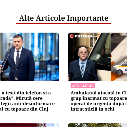
Alte Articole Importante
ACTUALITATE
a ieșit din telefon și a
Ambulanță atacată în Cl
tradă”. Miruță cere
grup înarmat cu topoare.
legii anti-dezinformare
operat de urgență după c
l cu topoare din Cluj
intrat sticlă în ochi