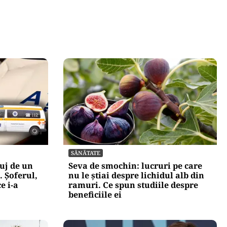
SĂNĂTATE
uj de un
Seva de smochin: lucruri pe care
 Șoferul,
nu le știai despre lichidul alb din
e i-a
ramuri. Ce spun studiile despre
beneficiile ei