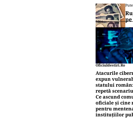
Pute
Ru
pe
Oficiuldestiri.ro
Atacurile ciber
expun vulnerabi
statului român
repetă scenariu
Ce ascund comu
oficiale și cin
pentru mentena
instituțiilor pu