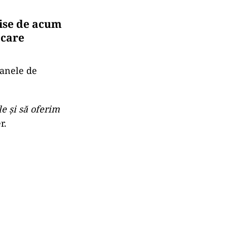
mise de acum
 care
oanele de
e şi să oferim
r.