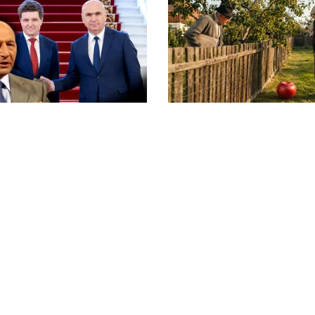
SOCIAL
 taxează pe Bolojan și
Dileme de curte: la câți 
n: „A avut grijă să se
gardul vecinului poți p
uat o carte de la
”
litica Cookies
Protecția Datelor Personale
Despre Noi
Publicitate
© 2026, toate drepturile rezervate puterea.ro