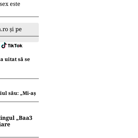
sex este
.ro și pe
a uitat să se
iul său: „Mi-aș
tingul „Baa3
iare