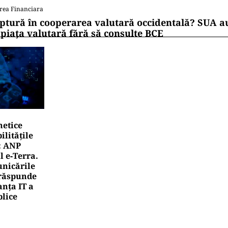
rea Financiara
ptură în cooperarea valutară occidentală? SUA au
 piața valutară fără să consulte BCE
netice
litățile
: ANP
l e‑Terra.
nicările
e răspunde
nța IT a
blice