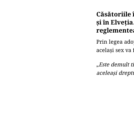
Căsătoriile
și în Elveți
reglementea
Prin legea ado
același sex va
„
Este demult t
aceleaşi dreptu