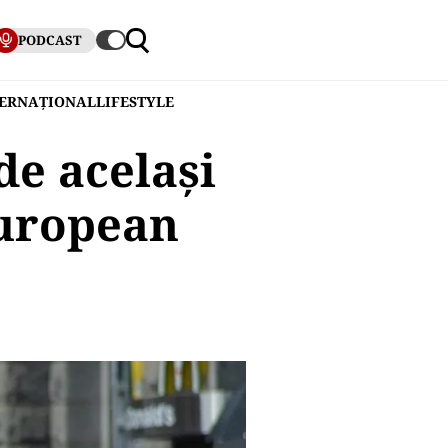
PODCAST
TERNAȚIONAL
LIFESTYLE
de același
european