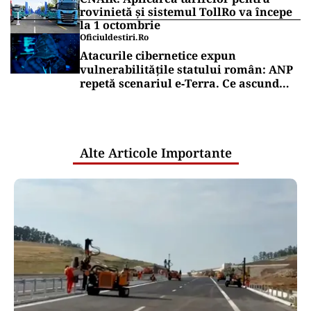
rovinietă și sistemul TollRo va începe
la 1 octombrie
Oficiuldestiri.ro
Atacurile cibernetice expun
vulnerabilitățile statului român: ANP
repetă scenariul e‑Terra. Ce ascund
comunicările oficiale și cine răspunde
pentru mentenanța IT a instituțiilor
publice
Alte Articole Importante