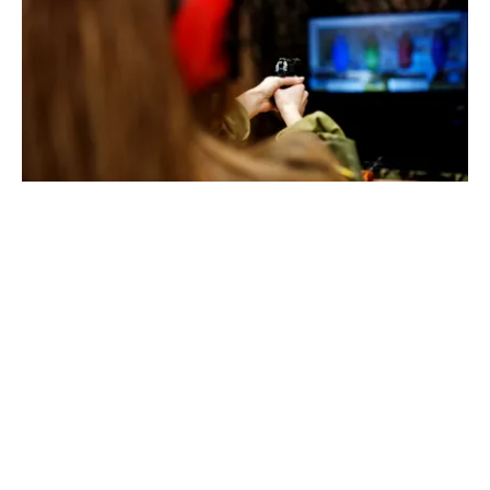
ACTUALITATE
Spionaj pentru Rusia: o româncă de 45 de ani,
arestată în Germania. Misiunea ar fi vizat un
asasinat
TOS
Politica Cookies
Protecția Datelor Personale
Despre Noi
Publicitate
Echipa
© 2026, toate drepturile rezervate puterea.ro