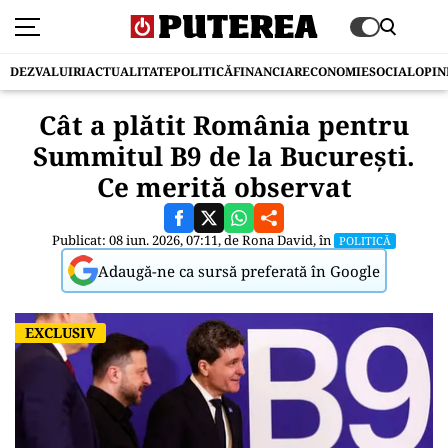
DEZVALUIRI
ACTUALITATE
POLITICĂ
FINANCIAR
ECONOMIE
SOCIAL
OPIN
Cât a plătit România pentru
Summitul B9 de la București.
Ce merită observat
Publicat: 08 iun. 2026, 07:11, de
Rona David
, în
POLITICĂ
Adaugă-ne ca sursă preferată în Google
EXCLUSIV