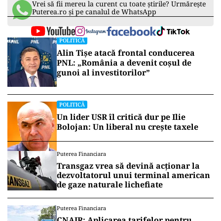
Vrei să fii mereu la curent cu toate știrile? Urmărește
Puterea.ro și pe canalul de WhatsApp
POLITICĂ
Alin Tișe atacă frontal conducerea
PNL: „România a devenit coșul de
gunoi al investitorilor”
POLITICĂ
Un lider USR îl critică dur pe Ilie
Bolojan: Un liberal nu crește taxele
Puterea Financiara
Transgaz vrea să devină acționar la
dezvoltatorul unui terminal american
de gaze naturale lichefiate
Puterea Financiara
CNAIR: Aplicarea tarifelor pentru