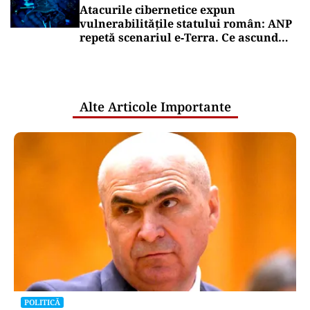
Atacurile cibernetice expun
vulnerabilitățile statului român: ANP
repetă scenariul e‑Terra. Ce ascund
comunicările oficiale și cine răspunde
pentru mentenanța IT a instituțiilor
publice
Alte Articole Importante
POLITICĂ