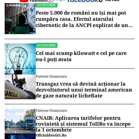
ECONOMIE
Peste 5.000 de români nu își mai pot
cumpăra casa. Efectul atacului
cibernetic de la ANCPI explicat de un
broker
ECONOMIE
Cel mai scump kilowatt e cel pe care
nu-l poți muta
Puterea Financiara
Transgaz vrea să devină acționar la
dezvoltatorul unui terminal american
de gaze naturale lichefiate
Puterea Financiara
CNAIR: Aplicarea tarifelor pentru
rovinietă și sistemul TollRo va începe
la 1 octombrie
Oficiuldestiri.ro