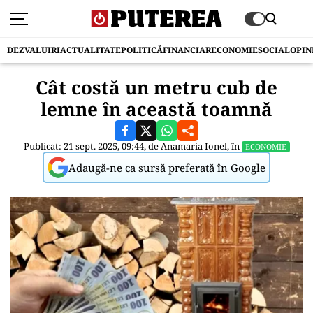
DEZVALUIRI
ACTUALITATE
POLITICĂ
FINANCIAR
ECONOMIE
SOCIAL
OPIN
Cât costă un metru cub de
lemne în această toamnă
Publicat: 21 sept. 2025, 09:44, de
Anamaria Ionel
, în
ECONOMIE
Adaugă-ne ca sursă preferată în Google