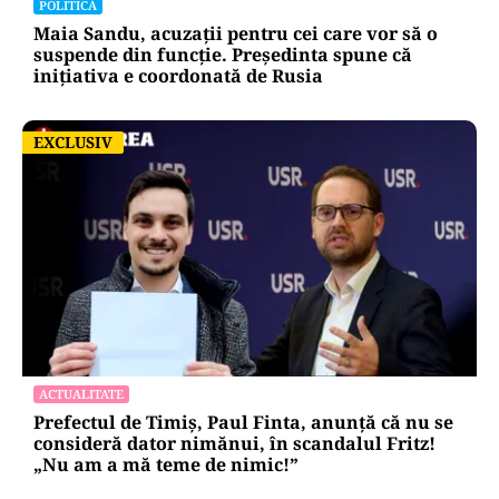
POLITICĂ
Maia Sandu, acuzații pentru cei care vor să o
suspende din funcție. Președinta spune că
inițiativa e coordonată de Rusia
EXCLUSIV
EXCLUSIV
ACTUALITATE
Prefectul de Timiș, Paul Finta, anunță că nu se
consideră dator nimănui, în scandalul Fritz!
„Nu am a mă teme de nimic!”