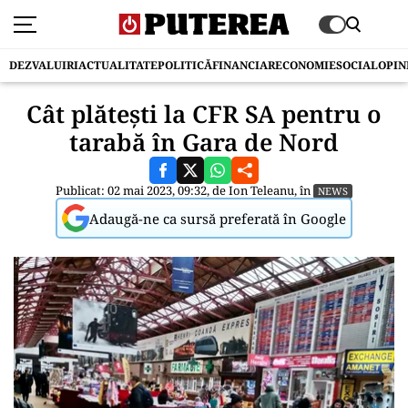
DEZVALUIRI
ACTUALITATE
POLITICĂ
FINANCIAR
ECONOMIE
SOCIAL
OPIN
Cât plătești la CFR SA pentru o
tarabă în Gara de Nord
Publicat: 02 mai 2023, 09:32, de
Ion Teleanu
, în
NEWS
Adaugă-ne ca sursă preferată în Google