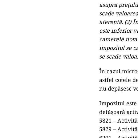
asupra prețului
scade valoarea
aferentă. (2) Î
este inferior v
camerele notari
impozitul se ca
se scade valoa
În cazul micro-
astfel cotele 
nu depășesc ve
Impozitul este
defășoară acti
5821 – Activită
5829 – Activită
6201 – Activită