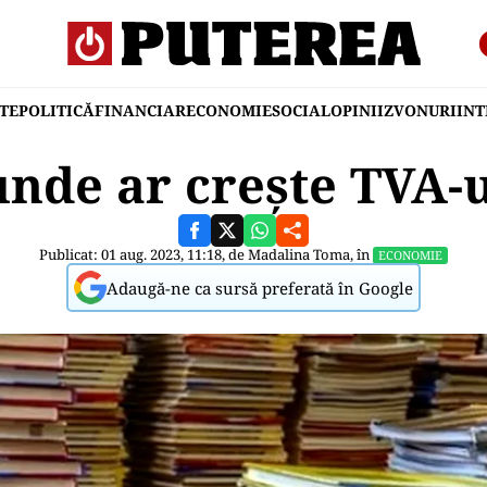
TE
POLITICĂ
FINANCIAR
ECONOMIE
SOCIAL
OPINII
ZVONURI
IN
unde ar crește TVA-
Publicat: 01 aug. 2023, 11:18, de
Madalina Toma
, în
ECONOMIE
Adaugă-ne ca sursă preferată în Google