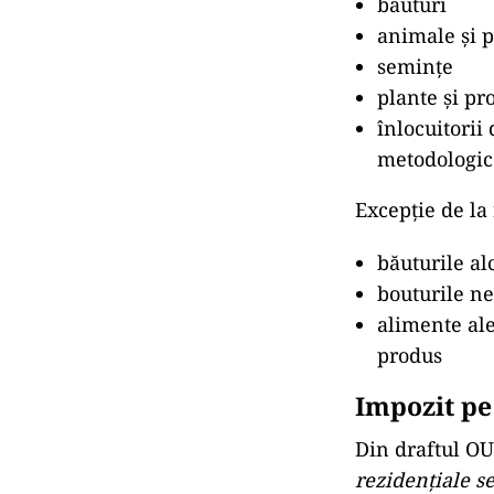
băuturi
animale și p
semințe
plante și pr
înlocuitorii
metodologic
Excepție de la 
băuturile al
bouturile ne
alimente al
produs
Impozit pe
Din draftul OU
rezidențiale s