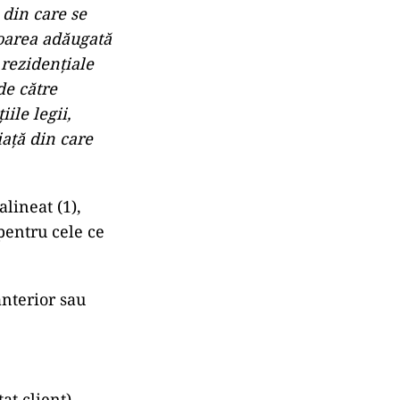
 din care se
loarea adăugată
 rezidențiale
de către
ile legii,
iaţă din care
alineat (1),
pentru cele ce
nterior sau
at client)