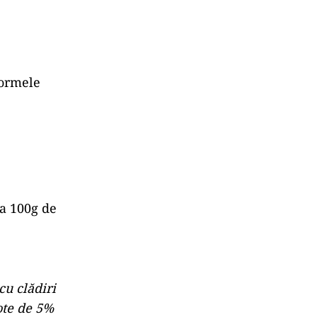
normele
a 100g de
cu clădiri
ote de 5%