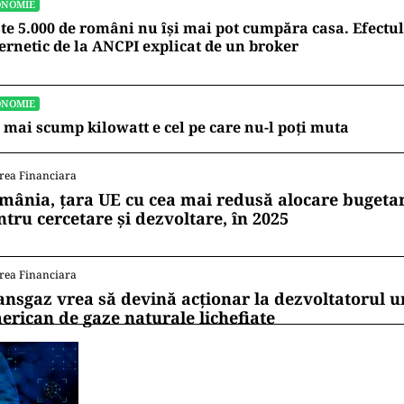
ONOMIE
te 5.000 de români nu își mai pot cumpăra casa. Efectul
ernetic de la ANCPI explicat de un broker
ONOMIE
 mai scump kilowatt e cel pe care nu-l poți muta
rea Financiara
mânia, țara UE cu cea mai redusă alocare bugetar
ntru cercetare și dezvoltare, în 2025
rea Financiara
ansgaz vrea să devină acționar la dezvoltatorul u
erican de gaze naturale lichefiate