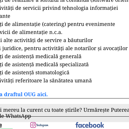
ivități de servicii privind tehnologia informației
ante
ăți de alimentație (catering) pentru evenimente
vicii de alimentaţie n.c.a.
i alte activități de servire a băuturilor
i juridice, pentru activități ale notarilor și avocaților
ăți de asistență medicală generală
ți de asistență medicală specializată
ți de asistență stomatologică
ivități referitoare la sănătatea umană
a draftul OUG aici.
ii mereu la curent cu toate știrile? Urmărește Puterea
 de WhatsApp