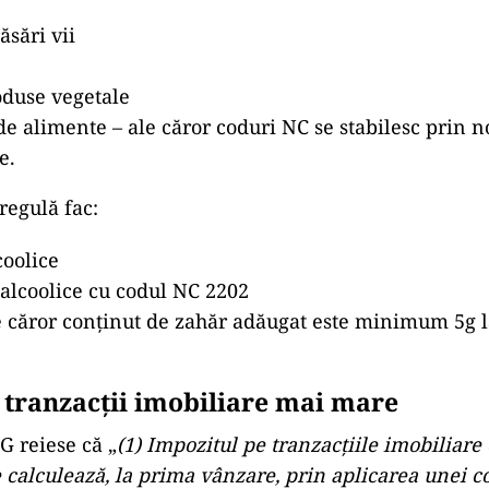
ăsări vii
oduse vegetale
 de alimente – ale căror coduri NC se stabilesc prin 
e.
regulă fac:
coolice
alcoolice cu codul NC 2202
e căror conținut de zahăr adăugat este minimum 5g l
 tranzacții imobiliare mai mare
G reiese că „
(1) Impozitul pe tranzacțiile imobiliare 
e calculează, la prima vânzare, prin aplicarea unei c