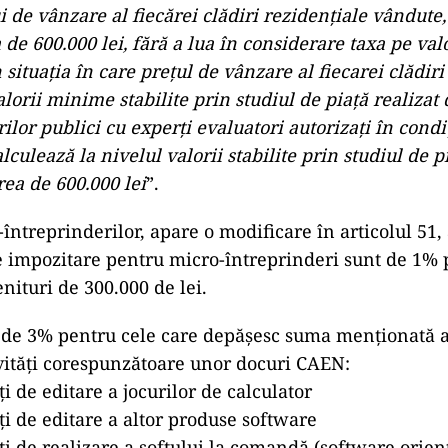
 de vânzare al fiecărei clădiri rezidențiale vândute,
 de 600.000 lei, fără a lua în considerare taxa pe va
n situația în care prețul de vânzare al fiecarei clădiri
alorii minime stabilite prin studiul de piaţă realizat 
lor publici cu experţi evaluatori autorizaţi în condiţi
lculează la nivelul valorii stabilite prin studiul de p
rea de 600.000 lei
”.
întreprinderilor, apare o modificare în articolul 51, 
de impozitare pentru micro-întreprinderi sunt de 1% 
nituri de 300.000 de lei.
 de 3% pentru cele care depășesc suma menționată a
vități corespunzătoare unor docuri CAEN:
ți de editare a jocurilor de calculator
ți de editare a altor produse software
ți de realizare a softului la comandă (software orient