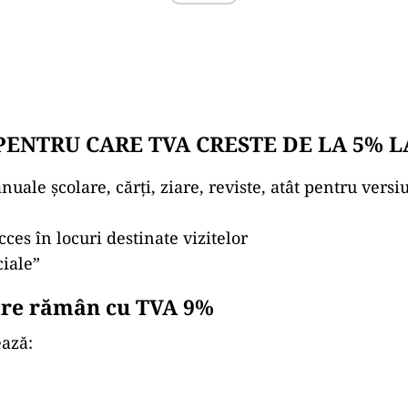
ENTRU CARE TVA CRESTE DE LA 5% L
uale școlare, cărți, ziare, reviste, atât pentru versiun
cces în locuri destinate vizitelor
ciale”
are rămân cu TVA 9%
ează: