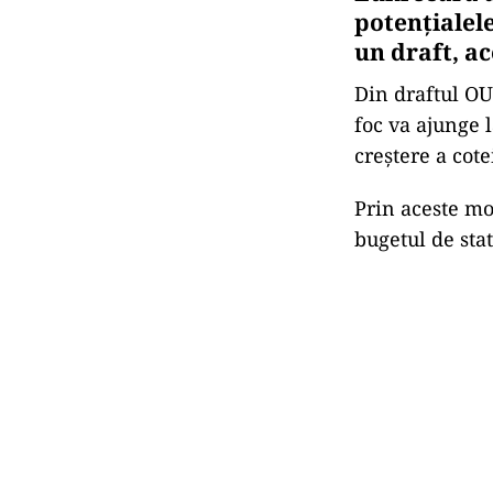
potențialele
un draft, ac
Din draftul OU
foc va ajunge l
creștere a cot
Prin aceste mo
bugetul de stat