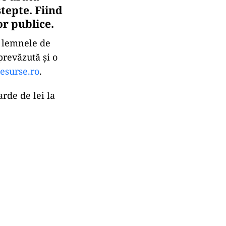
tepte. Fiind
or publice.
a lemnele de
prevăzută și o
pesurse.ro
.
rde de lei la