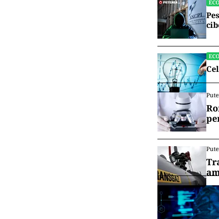
EC
Pes
cib
EC
Cel
Pute
Ro
pe
Pute
Tr
am