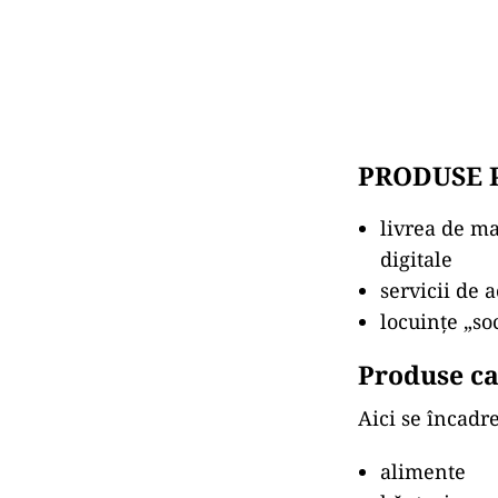
PRODUSE P
livrea de man
digitale
servicii de a
locuințe „so
Produse c
Aici se încadr
alimente