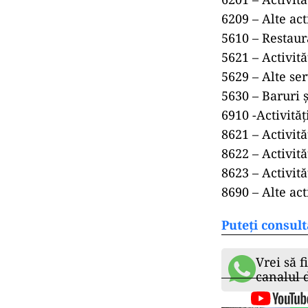
6209 – Alte act
5610 – Restaur
5621 – Activit
5629 – Alte ser
5630 – Baruri ș
6910 -Activităț
8621 – Activit
8622 – Activită
8623 – Activită
8690 – Alte act
Puteți consult
Vrei să f
canalul