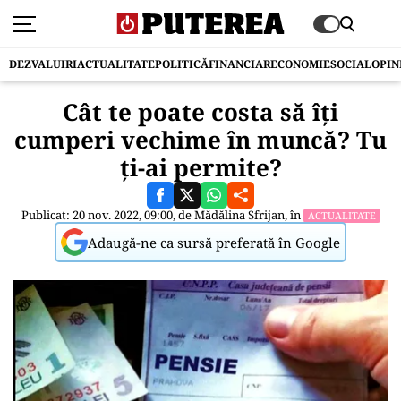
DEZVALUIRI
ACTUALITATE
POLITICĂ
FINANCIAR
ECONOMIE
SOCIAL
OPIN
Cât te poate costa să îți
cumperi vechime în muncă? Tu
ți-ai permite?
Publicat: 20 nov. 2022, 09:00, de
Mădălina Sfrijan
, în
ACTUALITATE
Adaugă-ne ca sursă preferată în Google