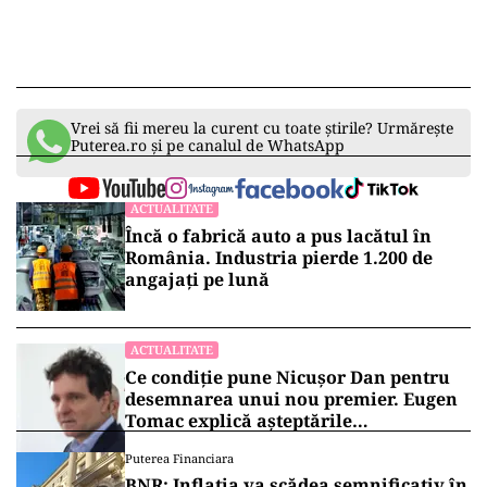
Vrei să fii mereu la curent cu toate știrile? Urmărește
Puterea.ro și pe canalul de WhatsApp
ACTUALITATE
Încă o fabrică auto a pus lacătul în
România. Industria pierde 1.200 de
angajați pe lună
ACTUALITATE
Ce condiție pune Nicușor Dan pentru
desemnarea unui nou premier. Eugen
Tomac explică așteptările
președintelui
Puterea Financiara
BNR: Inflația va scădea semnificativ în