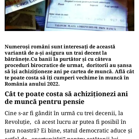
Numeroși români sunt interesați de această
variantă de a-și asigura un trai decent la
bătrânețe.Cu banii la purtător și cu câteva
proceduri birocratice de urmat,
doritorii au
șansa
să își achiziționeze ani pe cartea de muncă.
Află cât
te poate costa să îți cumperi vechime în muncă în
România anului 2022.
Cât te poate costa să achiziționezi ani
de muncă pentru pensie
Cine s-ar fi gândit în urmă cu trei decenii, la
Revoluție,
că acest lucru ar putea fi posibil în
țara noastră? Ei bine, statul democratic aduce și
astfel de „oportunități” pentru cetățenii lui.