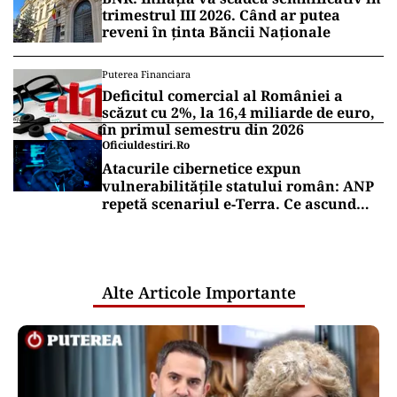
trimestrul III 2026. Când ar putea
reveni în ținta Băncii Naționale
Puterea Financiara
Deficitul comercial al României a
scăzut cu 2%, la 16,4 miliarde de euro,
în primul semestru din 2026
Oficiuldestiri.ro
Atacurile cibernetice expun
vulnerabilitățile statului român: ANP
repetă scenariul e‑Terra. Ce ascund
comunicările oficiale și cine răspunde
pentru mentenanța IT a instituțiilor
publice
Alte Articole Importante