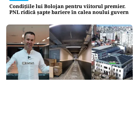
Condițiile lui Bolojan pentru viitorul premier.
PNL ridică șapte bariere în calea noului guvern
ADMINISTRATIE
Robert Negoiță se mută! Cum arată noul sediul
al Primăriei Sectorului 3, edilul a făcut turul
(VIDEO)