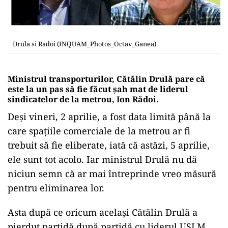
Drula si Radoi (INQUAM_Photos_Octav_Ganea)
Ministrul transporturilor, Cătălin Drulă pare că
este la un pas să fie făcut șah mat de liderul
sindicatelor de la metrou, Ion Rădoi.
Deși vineri, 2 aprilie, a fost data limită până la
care spațiile comerciale de la metrou ar fi
trebuit să fie eliberate, iată că astăzi, 5 aprilie,
ele sunt tot acolo. Iar ministrul Drulă nu dă
niciun semn că ar mai întreprinde vreo măsură
pentru eliminarea lor.
Asta după ce oricum același Cătălin Drulă a
pierdut partidă după partidă cu liderul USLM,