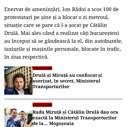
Enervat de amenințări, Ion Rădoi a scos 100 de
protestatari pe șine și a blocat o zi metroul,
situație care se pare că l-a șocat pe Cătălin
Drulă. Mai ales când a realizat câți bucureșteni
au început să se gândească la el, din autobuzele,
taxiurile și mașinile personale, blocate în trafic,
în ziua respectivă.
DEZVĂLUIRI
Drulă și Miruță au confiscat și
userizat, în secret, Ministerul
Transporturilor
DEZVĂLUIRI
Radu Miruță și Cătălin Drulă dau ora
exactă la Ministerul Transporturilor
de la… Mogoșoaia