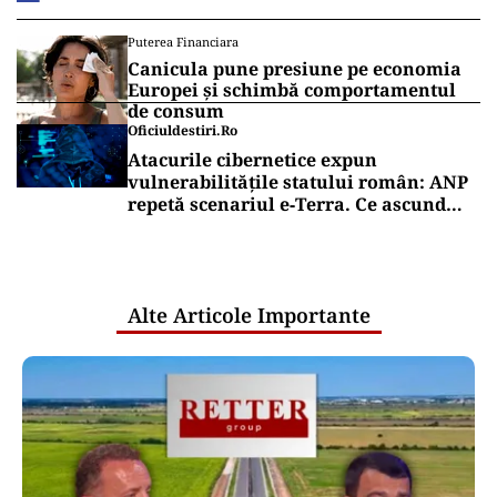
Puterea Financiara
Canicula pune presiune pe economia
Europei și schimbă comportamentul
de consum
Oficiuldestiri.ro
Atacurile cibernetice expun
vulnerabilitățile statului român: ANP
repetă scenariul e‑Terra. Ce ascund
comunicările oficiale și cine răspunde
pentru mentenanța IT a instituțiilor
publice
Alte Articole Importante