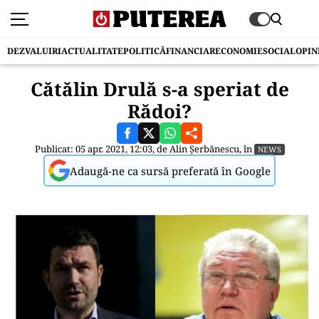
DEZVALUIRI
ACTUALITATE
POLITICĂ
FINANCIAR
ECONOMIE
SOCIAL
OPIN
Cătălin Drulă s-a speriat de
Rădoi?
Publicat: 05 apr. 2021, 12:03, de
Alin Șerbănescu
, în
NEWS
Adaugă-ne ca sursă preferată în Google