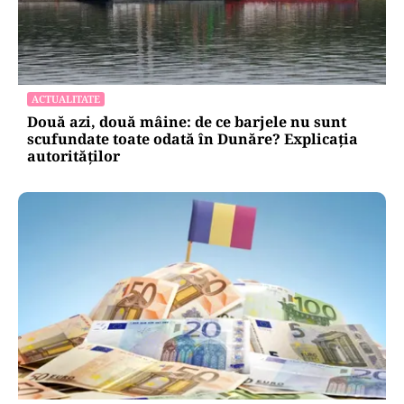
ACTUALITATE
Două azi, două mâine: de ce barjele nu sunt
scufundate toate odată în Dunăre? Explicația
autorităților