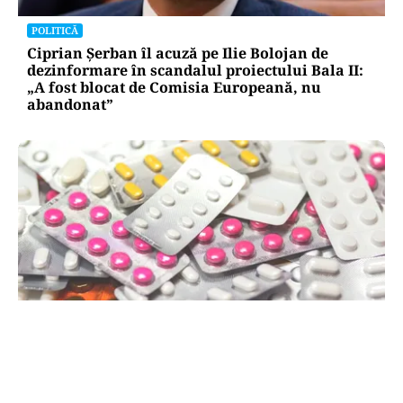
POLITICĂ
Ciprian Șerban îl acuză pe Ilie Bolojan de
dezinformare în scandalul proiectului Bala II:
„A fost blocat de Comisia Europeană, nu
abandonat”
SĂNĂTATE
Mesajul Agenției Naționale a Medicamentului:
De ce au fost blocate temporar la vânzare