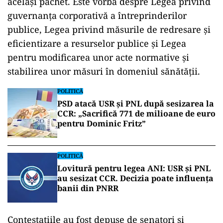
acelaşi pachet. Este vorba despre Legea privind
guvernanţa corporativă a întreprinderilor
publice, Legea privind măsurile de redresare şi
eficientizare a resurselor publice şi Legea
pentru modificarea unor acte normative şi
stabilirea unor măsuri în domeniul sănătăţii.
POLITICĂ
PSD atacă USR și PNL după sesizarea la
CCR: „Sacrifică 771 de milioane de euro
pentru Dominic Fritz”
POLITICĂ
Lovitură pentru legea ANI: USR și PNL
au sesizat CCR. Decizia poate influența
banii din PNRR
Contestaţiile au fost depuse de senatori şi