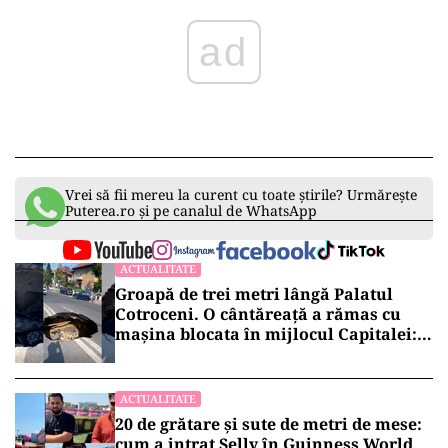
ad
Vrei să fii mereu la curent cu toate știrile? Urmărește
Puterea.ro și pe canalul de WhatsApp
ACTUALITATE
Groapă de trei metri lângă Palatul
Cotroceni. O cântăreață a rămas cu
mașina blocata în mijlocul Capitalei:
„Am căzut în groapa asta”
ACTUALITATE
20 de grătare și sute de metri de mese:
cum a intrat Selly în Guinness World