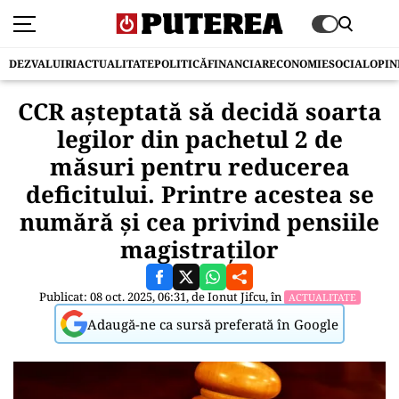
DEZVALUIRI
ACTUALITATE
POLITICĂ
FINANCIAR
ECONOMIE
SOCIAL
OPIN
CCR aşteptată să decidă soarta
legilor din pachetul 2 de
măsuri pentru reducerea
deficitului. Printre acestea se
numără şi cea privind pensiile
magistraţilor
Publicat: 08 oct. 2025, 06:31, de
Ionut Jifcu
, în
ACTUALITATE
Adaugă-ne ca sursă preferată în Google