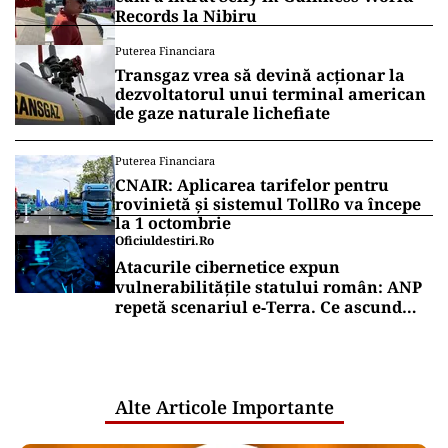
Records la Nibiru
Puterea Financiara
Transgaz vrea să devină acționar la
dezvoltatorul unui terminal american
de gaze naturale lichefiate
Puterea Financiara
CNAIR: Aplicarea tarifelor pentru
rovinietă și sistemul TollRo va începe
la 1 octombrie
Oficiuldestiri.ro
Atacurile cibernetice expun
vulnerabilitățile statului român: ANP
repetă scenariul e‑Terra. Ce ascund
comunicările oficiale și cine răspunde
pentru mentenanța IT a instituțiilor
publice
Alte Articole Importante