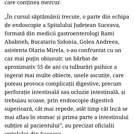
care conţinea mercur.
„În cursul săptămânii trecute, o parte din echipa
de endoscopie a Spitalului Judeţean Suceava,
formată din medicii gastroenterologi Rami
Ababneh, Bucatariu Sidonia, Golea Andreea,
asistenta Olariu Mirela, s-au confruntat cu un
caz mai puţin obişnuit: un bărbat de
aproximativ 55 de ani cu tulburări psihice a
ingerat mai multe obiecte, unele ascutiţe, care
puteau provoca complicaţii digestive, precum
perforaţie intestinală sau ocluzie intestinală, şi
trebuiau scoase, prin endoscopie digestivă
superioară, cât mai repede, atât timp cât încă se
mai aflau în stomac şi prima parte a intestinului
subţire al pacientului”, au precizat oficialii
spitalului din Suceava.