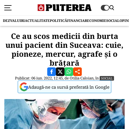
DEZVALUIRI
ACTUALITATE
POLITICĂ
FINANCIAR
ECONOMIE
SOCIAL
OPIN
Ce au scos medicii din burta
unui pacient din Suceava: cuie,
pioneze, mercur, agrafe și o
brățară
Publicat: 06 iun. 2022, 12:45, de
Otilia Caloian
, în
SOCIAL
Adaugă-ne ca sursă preferată în Google