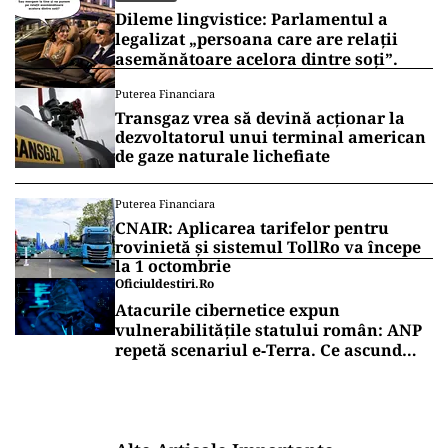
Dileme lingvistice: Parlamentul a
legalizat „persoana care are relații
asemănătoare acelora dintre soți”.
Puterea Financiara
Transgaz vrea să devină acționar la
dezvoltatorul unui terminal american
de gaze naturale lichefiate
Puterea Financiara
CNAIR: Aplicarea tarifelor pentru
rovinietă și sistemul TollRo va începe
la 1 octombrie
Oficiuldestiri.ro
Atacurile cibernetice expun
vulnerabilitățile statului român: ANP
repetă scenariul e‑Terra. Ce ascund
comunicările oficiale și cine răspunde
pentru mentenanța IT a instituțiilor
publice