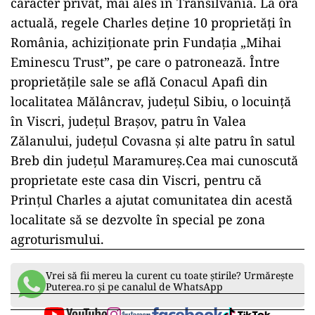
caracter privat, mai ales în Transilvania. La ora
actuală, regele Charles deţine 10 proprietăţi în
România, achiziţionate prin Fundaţia „Mihai
Eminescu Trust”, pe care o patronează. Între
proprietăţile sale se află Conacul Apafi din
localitatea Mălâncrav, judeţul Sibiu, o locuinţă
în Viscri, judeţul Braşov, patru în Valea
Zălanului, judeţul Covasna şi alte patru în satul
Breb din judeţul Maramureş.Cea mai cunoscută
proprietate este casa din Viscri, pentru că
Prinţul Charles a ajutat comunitatea din acestă
localitate să se dezvolte în special pe zona
agroturismului.
Vrei să fii mereu la curent cu toate știrile? Urmărește
Puterea.ro și pe canalul de WhatsApp