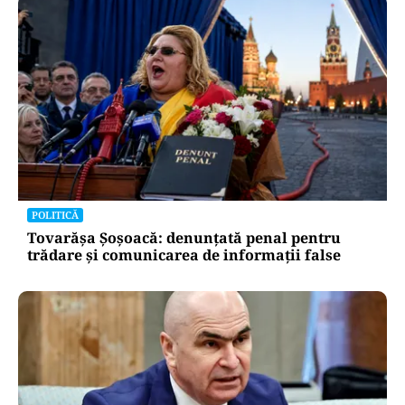
POLITICĂ
Tovarășa Șoșoacă: denunțată penal pentru
trădare și comunicarea de informații false