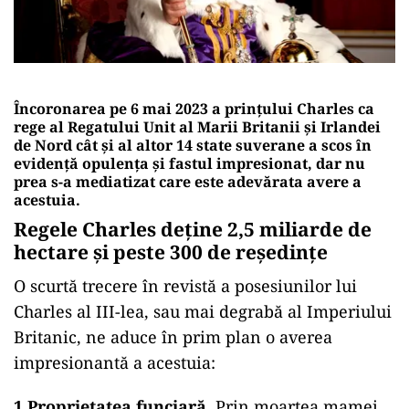
Încoronarea pe 6 mai 2023 a prințului Charles ca
rege al Regatului Unit al Marii Britanii și Irlandei
de Nord cât și al altor 14 state suverane a scos în
evidență opulența și fastul impresionat, dar nu
prea s-a mediatizat care este adevărata avere a
acestuia.
Regele Charles deține 2,5 miliarde de
hectare și peste 300 de reședințe
O scurtă trecere în revistă a posesiunilor lui
Charles al III-lea, sau mai degrabă al Imperiului
Britanic, ne aduce în prim plan o averea
impresionantă a acestuia:
1.Proprietatea funciară
. Prin moartea mamei