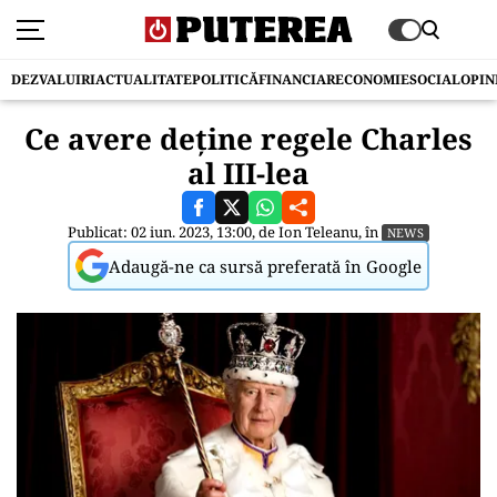
DEZVALUIRI
ACTUALITATE
POLITICĂ
FINANCIAR
ECONOMIE
SOCIAL
OPIN
Ce avere deține regele Charles
al III-lea
Publicat: 02 iun. 2023, 13:00, de
Ion Teleanu
, în
NEWS
Adaugă-ne ca sursă preferată în Google