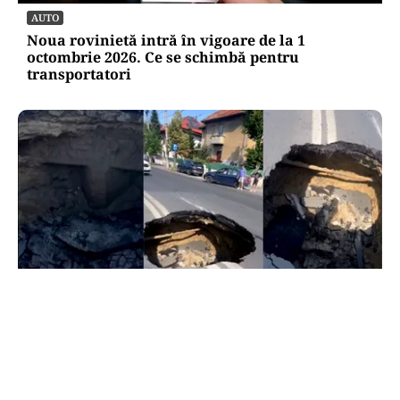
AUTO
Noua rovinietă intră în vigoare de la 1
octombrie 2026. Ce se schimbă pentru
transportatori
ACTUALITATE
Groapă de trei metri lângă Palatul Cotroceni. O
cântăreață a rămas cu mașina blocata în
mijlocul Capitalei: „Am căzut în groapa asta”