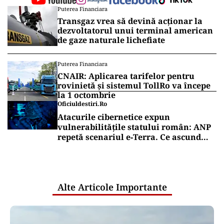
Puterea Financiara
Transgaz vrea să devină acționar la
dezvoltatorul unui terminal american
de gaze naturale lichefiate
Puterea Financiara
CNAIR: Aplicarea tarifelor pentru
rovinietă și sistemul TollRo va începe
la 1 octombrie
Oficiuldestiri.ro
Atacurile cibernetice expun
vulnerabilitățile statului român: ANP
repetă scenariul e‑Terra. Ce ascund
comunicările oficiale și cine răspunde
pentru mentenanța IT a instituțiilor
publice
Alte Articole Importante