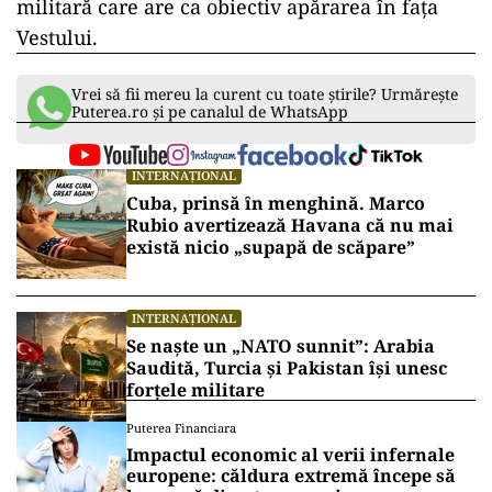
militară care are ca obiectiv apărarea în fața
Vestului.
Vrei să fii mereu la curent cu toate știrile? Urmărește
Puterea.ro și pe canalul de WhatsApp
INTERNAȚIONAL
Cuba, prinsă în menghină. Marco
Rubio avertizează Havana că nu mai
există nicio „supapă de scăpare”
INTERNAȚIONAL
Se naște un „NATO sunnit”: Arabia
Saudită, Turcia și Pakistan își unesc
forțele militare
Puterea Financiara
Impactul economic al verii infernale
europene: căldura extremă începe să