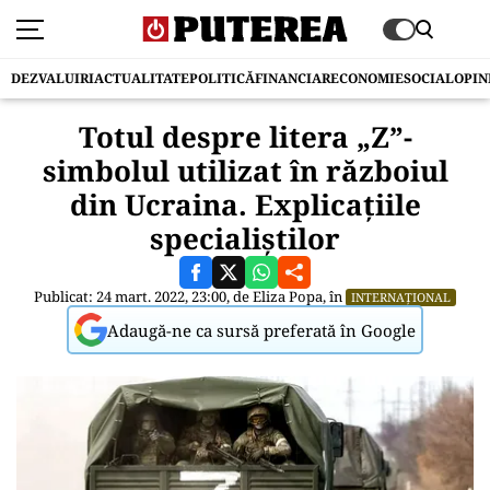
DEZVALUIRI
ACTUALITATE
POLITICĂ
FINANCIAR
ECONOMIE
SOCIAL
OPIN
Totul despre litera „Z”-
simbolul utilizat în războiul
din Ucraina. Explicațiile
specialiștilor
Publicat: 24 mart. 2022, 23:00, de
Eliza Popa
, în
INTERNAȚIONAL
Adaugă-ne ca sursă preferată în Google