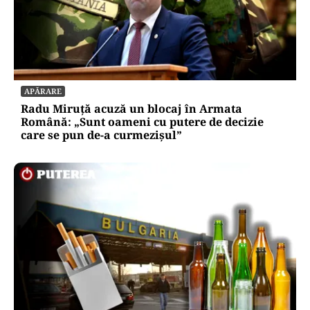
APĂRARE
Radu Miruță acuză un blocaj în Armata
Română: „Sunt oameni cu putere de decizie
care se pun de-a curmezișul”