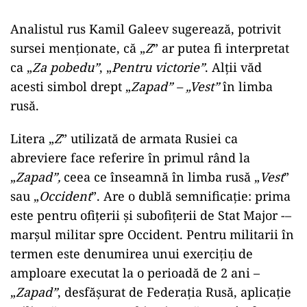
Analistul rus Kamil Galeev sugerează, potrivit
sursei menționate, că „
Z
” ar putea fi interpretat
ca „
Za pobedu”
, „
Pentru victorie”
. Alții văd
acesti simbol drept „
Zapad” – „Vest”
în limba
rusă.
Litera „
Z
” utilizată de armata Rusiei ca
abreviere face referire în primul rând la
„
Zapad”,
ceea ce înseamnă în limba rusă „
Vest
”
sau „
Occident
”. Are o dublă semnificație: prima
este pentru ofițerii și subofițerii de Stat Major -–
marșul militar spre Occident. Pentru militarii în
termen este denumirea unui exercițiu de
amploare executat la o perioadă de 2 ani –
„
Zapad”
, desfășurat de Federația Rusă, aplicație