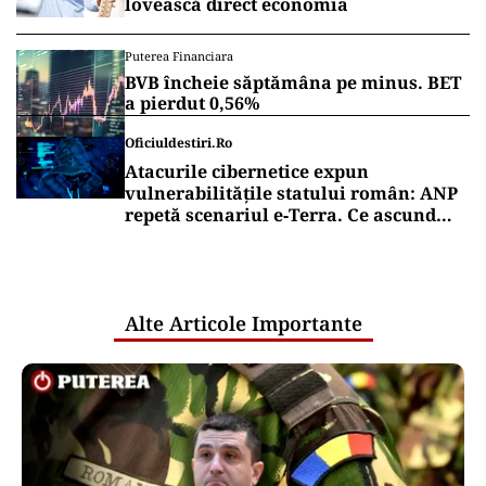
lovească direct economia
Puterea Financiara
BVB încheie săptămâna pe minus. BET
a pierdut 0,56%
Oficiuldestiri.ro
Atacurile cibernetice expun
vulnerabilitățile statului român: ANP
repetă scenariul e‑Terra. Ce ascund
comunicările oficiale și cine răspunde
pentru mentenanța IT a instituțiilor
publice
Alte Articole Importante