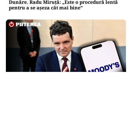
Dunăre. Radu Miruță: „Este o procedură lentă
pentru a se așeza cât mai bine”
POLITICĂ
Nicușor Dan, după decizia Moody’s. Ce câștigă
românii din decizia agenției de rating:
„Perspectiva rămâne rezervată”