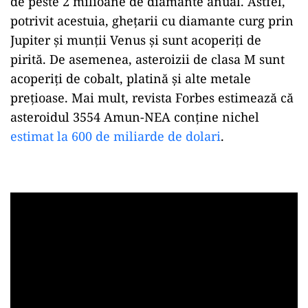
de peste 2 milioane de diamante anual. Astfel,
potrivit acestuia, ghețarii cu diamante curg prin
Jupiter și munții Venus și sunt acoperiți de
pirită. De asemenea, asteroizii de clasa M sunt
acoperiți de cobalt, platină și alte metale
prețioase. Mai mult, revista Forbes estimează că
asteroidul 3554 Amun-NEA conține nichel
estimat la 600 de miliarde de dolari
.