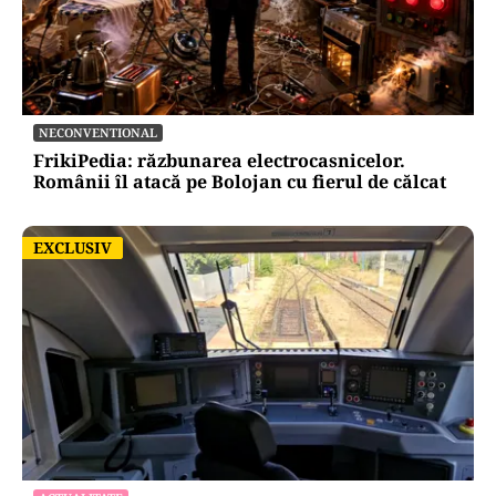
NECONVENTIONAL
FrikiPedia: răzbunarea electrocasnicelor.
Românii îl atacă pe Bolojan cu fierul de călcat
EXCLUSIV
EXCLUSIV