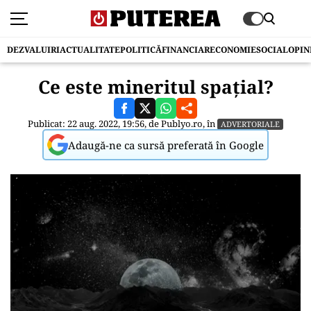
DEZVALUIRI
ACTUALITATE
POLITICĂ
FINANCIAR
ECONOMIE
SOCIAL
OPIN
Ce este mineritul spațial?
Publicat: 22 aug. 2022, 19:56, de
Publyo.ro
, în
ADVERTORIALE
Adaugă-ne ca sursă preferată în Google