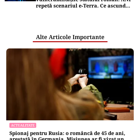
repetă scenariul e‑Terra. Ce ascund
comunicările oficiale și cine răspunde
pentru mentenanța IT a instituțiilor
publice
Alte Articole Importante
ACTUALITATE
Spionaj pentru Rusia: o româncă de 45 de ani,
arestată în Germania. Misiunea ar fi vizat un