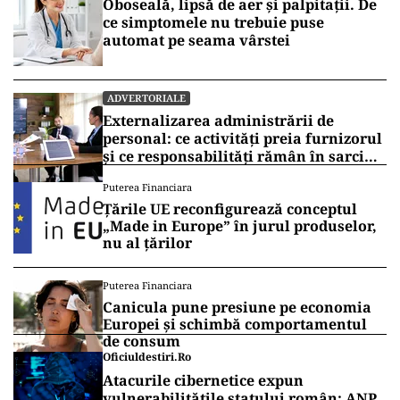
Oboseală, lipsă de aer și palpitații. De
ce simptomele nu trebuie puse
automat pe seama vârstei
ADVERTORIALE
Externalizarea administrării de
personal: ce activități preia furnizorul
și ce responsabilități rămân în sarcina
companiei
Puterea Financiara
Țările UE reconfigurează conceptul
„Made in Europe” în jurul produselor,
nu al țărilor
Puterea Financiara
Canicula pune presiune pe economia
Europei și schimbă comportamentul
de consum
Oficiuldestiri.ro
Atacurile cibernetice expun
vulnerabilitățile statului român: ANP