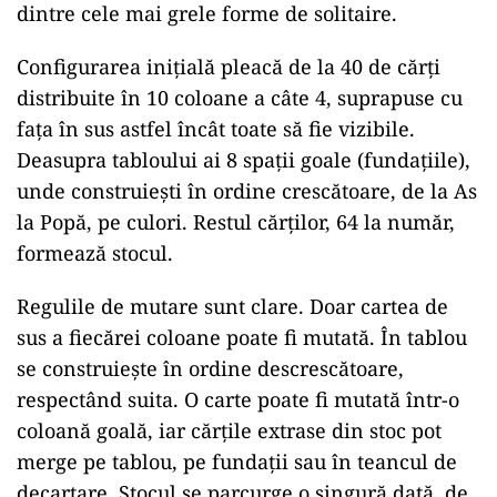
dintre cele mai grele forme de solitaire.
Configurarea inițială pleacă de la 40 de cărți
distribuite în 10 coloane a câte 4, suprapuse cu
fața în sus astfel încât toate să fie vizibile.
Deasupra tabloului ai 8 spații goale (fundațiile),
unde construiești în ordine crescătoare, de la As
la Popă, pe culori. Restul cărților, 64 la număr,
formează stocul.
Regulile de mutare sunt clare. Doar cartea de
sus a fiecărei coloane poate fi mutată. În tablou
se construiește în ordine descrescătoare,
respectând suita. O carte poate fi mutată într-o
coloană goală, iar cărțile extrase din stoc pot
merge pe tablou, pe fundații sau în teancul de
decartare. Stocul se parcurge o singură dată, de