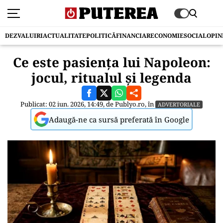
DEZVALUIRI
ACTUALITATE
POLITICĂ
FINANCIAR
ECONOMIE
SOCIAL
OPIN
Ce este pasiența lui Napoleon:
jocul, ritualul și legenda
Publicat: 02 iun. 2026, 14:49, de
Publyo.ro
, în
ADVERTORIALE
Adaugă-ne ca sursă preferată în Google