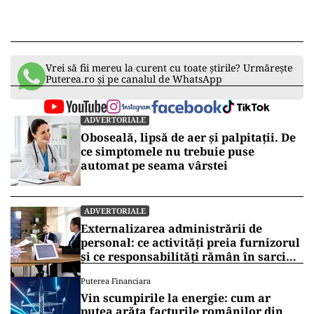
Vrei să fii mereu la curent cu toate știrile? Urmărește
Puterea.ro și pe canalul de WhatsApp
ADVERTORIALE
Oboseală, lipsă de aer și palpitații. De
ce simptomele nu trebuie puse
automat pe seama vârstei
ADVERTORIALE
Externalizarea administrării de
personal: ce activități preia furnizorul
și ce responsabilități rămân în sarcina
companiei
Puterea Financiara
Vin scumpirile la energie: cum ar
putea arăta facturile românilor din