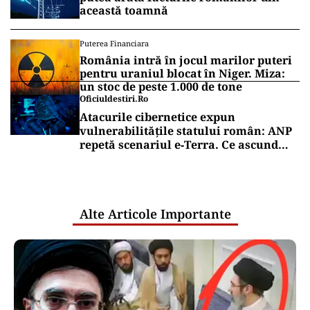
această toamnă
Puterea Financiara
România intră în jocul marilor puteri
pentru uraniul blocat în Niger. Miza:
un stoc de peste 1.000 de tone
Oficiuldestiri.ro
Atacurile cibernetice expun
vulnerabilitățile statului român: ANP
repetă scenariul e‑Terra. Ce ascund
comunicările oficiale și cine răspunde
pentru mentenanța IT a instituțiilor
publice
Alte Articole Importante