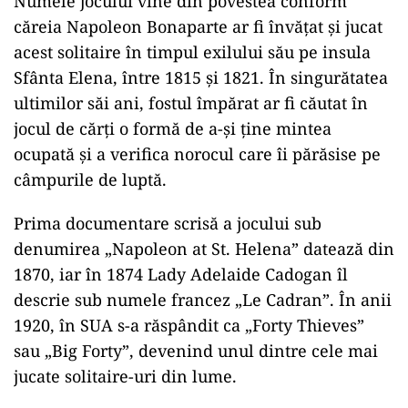
Numele jocului vine din povestea conform
căreia Napoleon Bonaparte ar fi învățat și jucat
acest solitaire în timpul exilului său pe insula
Sfânta Elena, între 1815 și 1821. În singurătatea
ultimilor săi ani, fostul împărat ar fi căutat în
jocul de cărți o formă de a-și ține mintea
ocupată și a verifica norocul care îi părăsise pe
câmpurile de luptă.
Prima documentare scrisă a jocului sub
denumirea „Napoleon at St. Helena” datează din
1870, iar în 1874 Lady Adelaide Cadogan îl
descrie sub numele francez „Le Cadran”. În anii
1920, în SUA s-a răspândit ca „Forty Thieves”
sau „Big Forty”, devenind unul dintre cele mai
jucate solitaire-uri din lume.