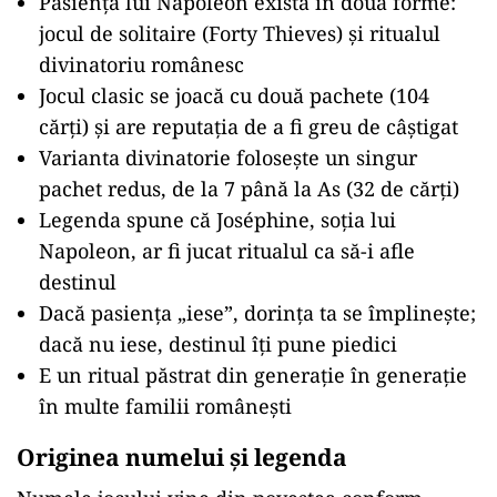
Pasiența lui Napoleon există în două forme:
jocul de solitaire (Forty Thieves) și ritualul
divinatoriu românesc
Jocul clasic se joacă cu două pachete (104
cărți) și are reputația de a fi greu de câștigat
Varianta divinatorie folosește un singur
pachet redus, de la 7 până la As (32 de cărți)
Legenda spune că Joséphine, soția lui
Napoleon, ar fi jucat ritualul ca să-i afle
destinul
Dacă pasiența „iese”, dorința ta se împlinește;
dacă nu iese, destinul îți pune piedici
E un ritual păstrat din generație în generație
în multe familii românești
Originea numelui și legenda