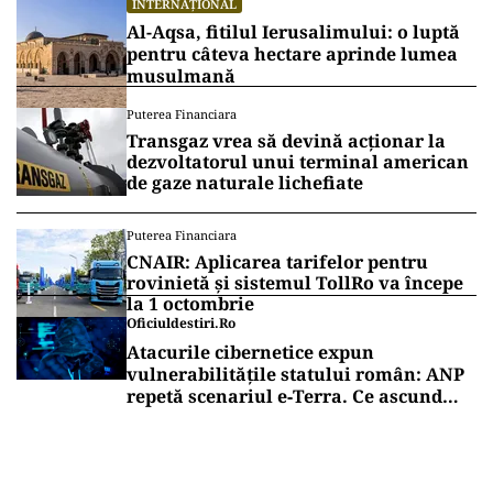
INTERNAȚIONAL
Al-Aqsa, fitilul Ierusalimului: o luptă
pentru câteva hectare aprinde lumea
musulmană
Puterea Financiara
Transgaz vrea să devină acționar la
dezvoltatorul unui terminal american
de gaze naturale lichefiate
Puterea Financiara
CNAIR: Aplicarea tarifelor pentru
rovinietă și sistemul TollRo va începe
la 1 octombrie
Oficiuldestiri.ro
Atacurile cibernetice expun
vulnerabilitățile statului român: ANP
repetă scenariul e‑Terra. Ce ascund
comunicările oficiale și cine răspunde
pentru mentenanța IT a instituțiilor
publice