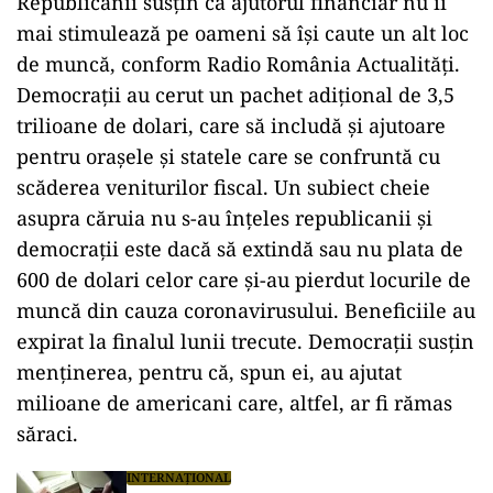
Republicanii susţin că ajutorul financiar nu îi
mai stimulează pe oameni să îşi caute un alt loc
de muncă, conform Radio România Actualități.
Democraţii au cerut un pachet adiţional de 3,5
trilioane de dolari, care să includă şi ajutoare
pentru oraşele şi statele care se confruntă cu
scăderea veniturilor fiscal. Un subiect cheie
asupra căruia nu s-au înţeles republicanii şi
democraţii este dacă să extindă sau nu plata de
600 de dolari celor care şi-au pierdut locurile de
muncă din cauza coronavirusului. Beneficiile au
expirat la finalul lunii trecute. Democraţii susţin
menţinerea, pentru că, spun ei, au ajutat
milioane de americani care, altfel, ar fi rămas
săraci.
INTERNAȚIONAL