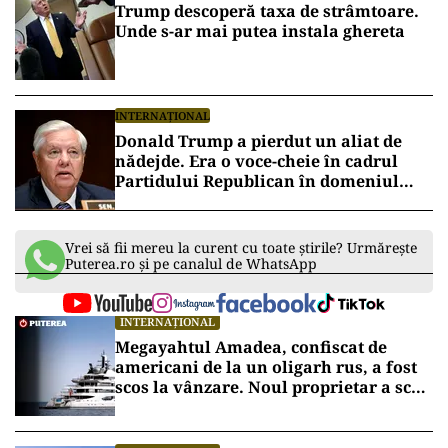
Trump descoperă taxa de strâmtoare.
Unde s-ar mai putea instala ghereta
INTERNAȚIONAL
Donald Trump a pierdut un aliat de
nădejde. Era o voce-cheie în cadrul
Partidului Republican în domeniul
apărării și al afacerilor internaționale
Vrei să fii mereu la curent cu toate știrile? Urmărește
Puterea.ro și pe canalul de WhatsApp
INTERNAȚIONAL
Megayahtul Amadea, confiscat de
americani de la un oligarh rus, a fost
scos la vânzare. Noul proprietar a scos
din conturi 187 de milioane de dolari