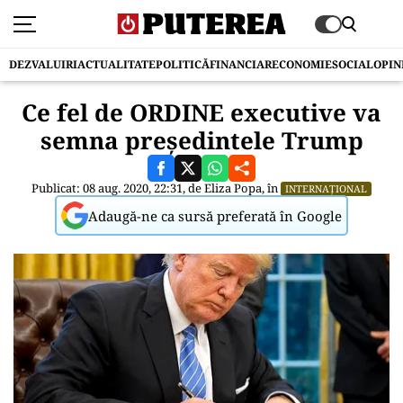
DEZVALUIRI
ACTUALITATE
POLITICĂ
FINANCIAR
ECONOMIE
SOCIAL
OPIN
Ce fel de ORDINE executive va
semna preşedintele Trump
Publicat: 08 aug. 2020, 22:31, de
Eliza Popa
, în
INTERNAȚIONAL
Adaugă-ne ca sursă preferată în Google