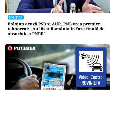
POLITICĂ
Bolojan acuză PSD și AUR. PNL vrea premier
tehnocrat: „Au lăsat România în faza finală de
absorbţie a PNRR”
AUTO
Noua rovinietă intră în vigoare de la 1