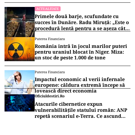
ACTUALITATE
Primele două barje, scufundate cu
succes în Dunăre. Radu Miruță: „Este o
procedură lentă pentru a se așeza cât
mai bine”
Puterea Financiara
România intră în jocul marilor puteri
pentru uraniul blocat în Niger. Miza:
un stoc de peste 1.000 de tone
Puterea Financiara
Impactul economic al verii infernale
europene: căldura extremă începe să
lovească direct economia
Oficiuldestiri.ro
Atacurile cibernetice expun
vulnerabilitățile statului român: ANP
repetă scenariul e‑Terra. Ce ascund
comunicările oficiale și cine răspunde
pentru mentenanța IT a instituțiilor
publice