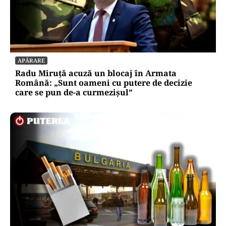
APĂRARE
Radu Miruță acuză un blocaj în Armata
Română: „Sunt oameni cu putere de decizie
care se pun de-a curmezișul”