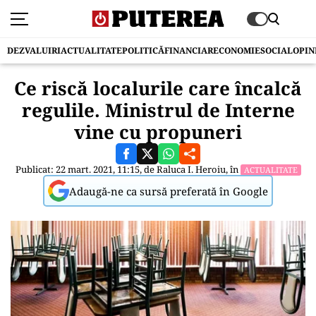
DEZVALUIRI
ACTUALITATE
POLITICĂ
FINANCIAR
ECONOMIE
SOCIAL
OPIN
Ce riscă localurile care încalcă
regulile. Ministrul de Interne
vine cu propuneri
Publicat: 22 mart. 2021, 11:15, de
Raluca I. Heroiu
, în
ACTUALITATE
Adaugă-ne ca sursă preferată în Google