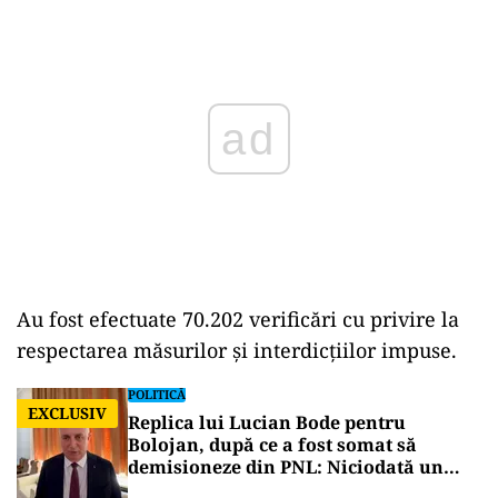
Play
Au fost efectuate 70.202 verificări cu privire la
respectarea măsurilor şi interdicțiilor impuse.
POLITICĂ
EXCLUSIV
Replica lui Lucian Bode pentru
Bolojan, după ce a fost somat să
demisioneze din PNL: Niciodată un
partid nu se va întări excluzând