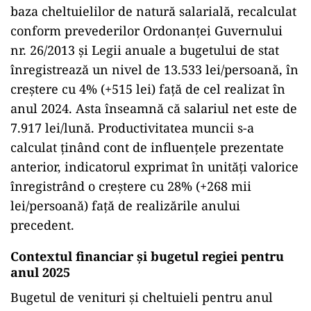
baza cheltuielilor de natură salarială, recalculat
conform prevederilor Ordonanței Guvernului
nr. 26/2013 și Legii anuale a bugetului de stat
înregistrează un nivel de 13.533 lei/persoană, în
creștere cu 4% (+515 lei) față de cel realizat în
anul 2024. Asta înseamnă că salariul net este de
7.917 lei/lună. Productivitatea muncii s-a
calculat ținând cont de influențele prezentate
anterior, indicatorul exprimat în unități valorice
înregistrând o creștere cu 28% (+268 mii
lei/persoană) față de realizările anului
precedent.
Contextul
financiar
și
bugetul
regiei
pentru
anul
2025
Bugetul
de
venituri
și
cheltuieli
pentru
anul