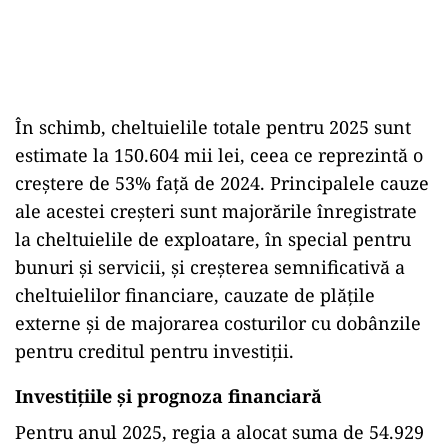
În
schimb,
cheltuielile
totale
pentru
2025
sunt
estimate
la
150.604
mii
lei,
ceea
ce
reprezintă
o
creștere
de
53%
față
de
2024.
Principalele
cauze
ale
acestei
creșteri
sunt
majorările
înregistrate
la
cheltuielile
de
exploatare,
în
special
pentru
bunuri
și
servicii,
și
creșterea
semnificativă
a
cheltuielilor
financiare,
cauzate
de
plățile
externe
și
de
majorarea
costurilor
cu
dobânzile
pentru
creditul
pentru
investiții.
Investițiile
și
prognoza
financiară
Pentru
anul
2025,
regia
a
alocat
suma
de
54.929