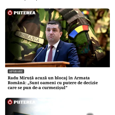
APĂRARE
Radu Miruță acuză un blocaj în Armata
Română: „Sunt oameni cu putere de decizie
care se pun de-a curmezișul”