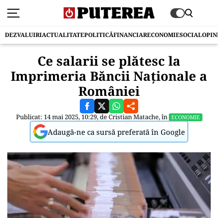
DEZVALUIRI
ACTUALITATE
POLITICĂ
FINANCIAR
ECONOMIE
SOCIAL
OPIN
Ce salarii se plătesc la
Imprimeria Băncii Naționale a
României
Publicat: 14 mai 2025, 10:29, de
Cristian Matache
, în
ECONOMIE
Adaugă-ne ca sursă preferată în Google