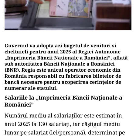
Guvernul va adopta azi
bugetul
de
venituri
şi
cheltuieli
pentru
anul
2025
al
Regiei
Autonome
„
Imprimeria
Băncii
Naţionale
a
României”,
aflată
sub
autoritatea
Băncii
Naționale
a
României
(
BNR).
Regia
este
unicul
operator
economic
din
România
responsabil
cu
fabricarea
biletelor
de
bancă
necesare
pentru
acoperirea
cerințelor
de
numerar
ale
statului.
Salariile
la „
Imprimeria
Băncii
Naţionale
a
României”
Numărul mediu al salariaților este estimat în
anul 2025 la 130 salariați, iar câștigul mediu
lunar pe salariat (lei/persoană), determinat pe