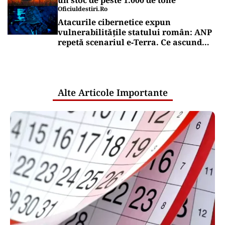
un stoc de peste 1.000 de tone
Oficiuldestiri.ro
Atacurile cibernetice expun
vulnerabilitățile statului român: ANP
repetă scenariul e‑Terra. Ce ascund
comunicările oficiale și cine răspunde
pentru mentenanța IT a instituțiilor
publice
Alte Articole Importante