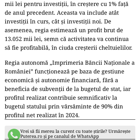
mii
lei
pentru
investiții,
în
creștere
cu
1%
față
de
anul
precedent.
Aceasta
va
include
atât
investiții
în
curs,
cât
și
investiții
noi.
De
asemenea,
regia
estimează
un
profit
brut
de
13.052
mii
lei,
semn
că
activitatea
va
continua
să
fie
profitabilă,
în
ciuda
creșterii
cheltuielilor.
Regia
autonomă „
Imprimeria
Băncii
Naționale
a
României”
funcționează
pe
baza
de
gestiune
economică
și
autonomie
financiară,
fără
a
beneficia
de
subvenții
de
la
bugetul
de
stat,
iar
profitul
realizat
contribuie
semnificativ
la
bugetul
statului
prin
vărsăminte
de
90%
din
profitul
net
realizat
în
2024.
Vrei să fii mereu la curent cu toate știrile? Urmărește
Puterea.ro și pe canalul de WhatsApp