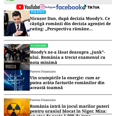
POLITICĂ
Nicușor Dan, după decizia Moody’s. Ce
câștigă românii din decizia agenției de
rating: „Perspectiva rămâne
rezervată”
ECONOMIE
Moody’s ne-a lăsat deasupra „junk”-
ului. România a trecut examenul cu
nota minimă
Puterea Financiara
Vin scumpirile la energie: cum ar
putea arăta facturile românilor din
această toamnă
Puterea Financiara
România intră în jocul marilor puteri
pentru uraniul blocat în Niger. Miza: