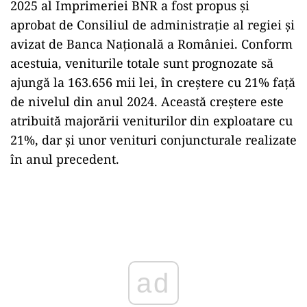
2025
al Imprimeriei BNR
a
fost
propus
și
aprobat
de
Consiliul
de
administrație
al
regiei
și
avizat
de
Banca
Națională
a
României.
Conform
acestuia,
veniturile
totale
sunt
prognozate
să
ajungă
la
163.656
mii
lei,
în
creștere
cu
21%
față
de
nivelul
din
anul
2024.
Această
creștere
este
atribuită
majorării
veniturilor
din
exploatare
cu
21%,
dar
și
unor
venituri
conjuncturale
realizate
în
anul
precedent.
Play