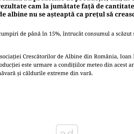
rezultate cam la jumătate faţă de cantitat
de albine nu se aşteaptă ca preţul să creas
cumpiri de până în 15%, întrucât consumul a scăzut 
sociaţiei Crescătorilor de Albine din România, Ioan
ducţiei este urmare a condiţiilor meteo din acest an:
măvară şi căldurile extreme din vară.
Play