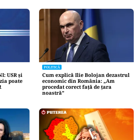
POLITICĂ
I: USR și
Cum explică Ilie Bolojan dezastrul
zia poate
economic din România: „Am
R
procedat corect față de țara
noastră”