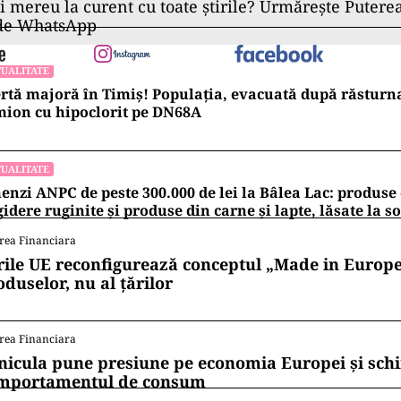
ii mereu la curent cu toate știrile? Urmărește Puterea
 de WhatsApp
UALITATE
rtă majoră în Timiș! Populația, evacuată după răsturn
ion cu hipoclorit pe DN68A
UALITATE
nzi ANPC de peste 300.000 de lei la Bâlea Lac: produse 
gidere ruginite și produse din carne și lapte, lăsate la s
rea Financiara
rile UE reconfigurează conceptul „Made in Europe
oduselor, nu al țărilor
rea Financiara
nicula pune presiune pe economia Europei și sc
mportamentul de consum