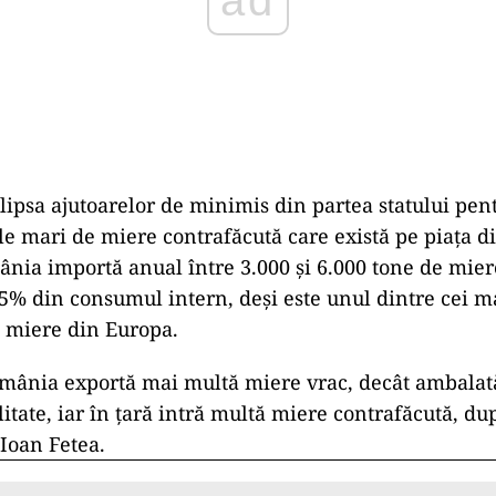
lipsa ajutoarelor de minimis din partea statului pent
ile mari de miere contrafăcută care există pe piaţa d
ia importă anual între 3.000 şi 6.000 tone de mier
5% din consumul intern, deşi este unul dintre cei m
 miere din Europa.
mânia exportă mai multă miere vrac, decât ambalată
litate, iar în ţară intră multă miere contrafăcută, d
 Ioan Fetea.