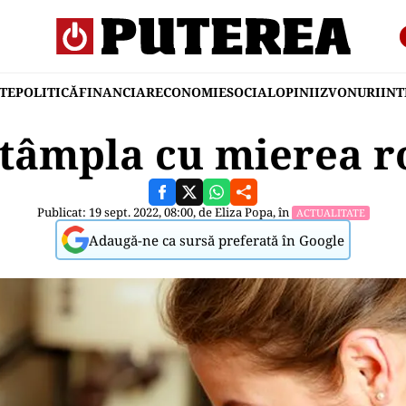
TE
POLITICĂ
FINANCIAR
ECONOMIE
SOCIAL
OPINII
ZVONURI
IN
întâmpla cu mierea 
Publicat: 19 sept. 2022, 08:00, de
Eliza Popa
, în
ACTUALITATE
Adaugă-ne ca sursă preferată în Google