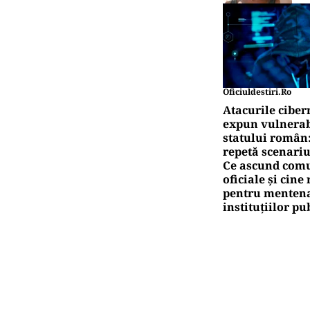
Oficiuldestiri.ro
Atacurile ciber
expun vulnerabi
statului român
repetă scenariu
Ce ascund comu
oficiale și cin
pentru mentena
instituțiilor pu