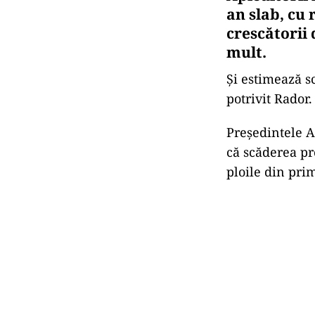
an slab, cu 
crescătorii 
mult.
Și estimează s
potrivit Rador.
Preşedintele A
că scăderea pro
ploile din pri