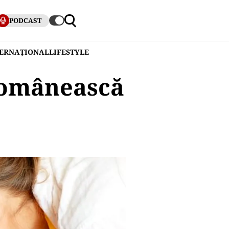
PODCAST
TERNAȚIONAL
LIFESTYLE
românească