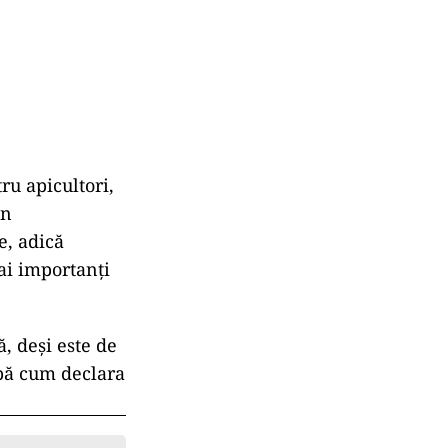
ru apicultori,
in
e, adică
ai importanţi
, deşi este de
upă cum declara