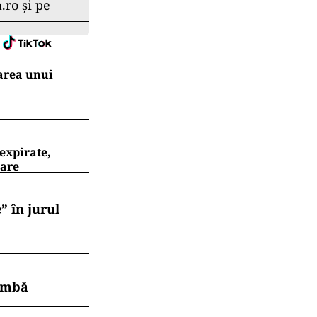
.ro și pe
area unui
expirate,
oare
” în jurul
himbă