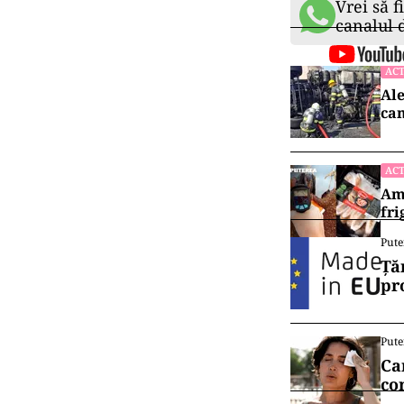
Vrei să f
canalul
ACT
Ale
cam
ACT
Ame
fri
Pute
Ță
pr
Pute
Ca
co