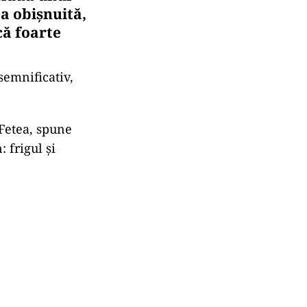
ea obişnuită,
că foarte
semnificativ,
 Fetea, spune
 frigul şi