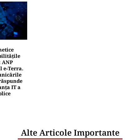
netice
litățile
: ANP
l e‑Terra.
nicările
e răspunde
nța IT a
blice
Alte Articole Importante