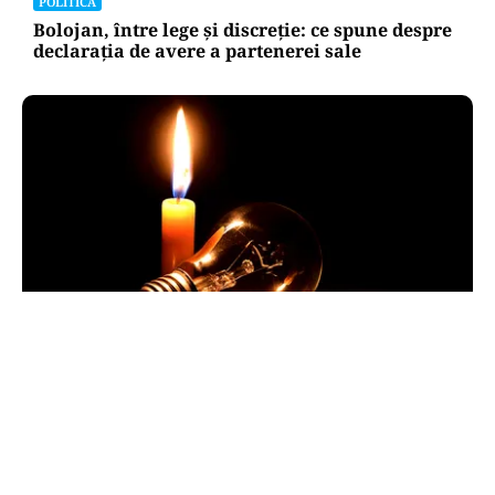
POLITICĂ
Bolojan, între lege și discreție: ce spune despre
declarația de avere a partenerei sale
POLITICĂ
Pericol de blackout? Guvernul activează
măsurile de criză și pregătește limitarea
consumului de energie