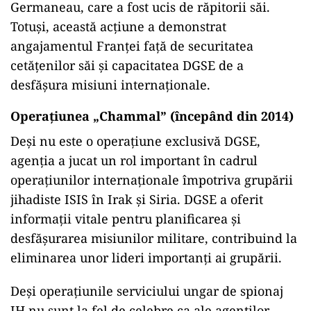
Germaneau, care a fost ucis de răpitorii săi.
Totuși, această acțiune a demonstrat
angajamentul Franței față de securitatea
cetățenilor săi și capacitatea DGSE de a
desfășura misiuni internaționale.
Operațiunea „Chammal” (începând din 2014)
Deși nu este o operațiune exclusivă DGSE,
agenția a jucat un rol important în cadrul
operațiunilor internaționale împotriva grupării
jihadiste ISIS în Irak și Siria. DGSE a oferit
informații vitale pentru planificarea și
desfășurarea misiunilor militare, contribuind la
eliminarea unor lideri importanți ai grupării.
Deşi operaţiunile serviciului ungar de spionaj
IH nu sunt la fel de celebre ca ale agenţilor