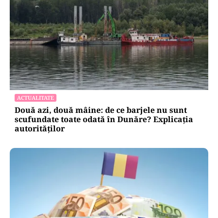
ACTUALITATE
Două azi, două mâine: de ce barjele nu sunt
scufundate toate odată în Dunăre? Explicația
autorităților