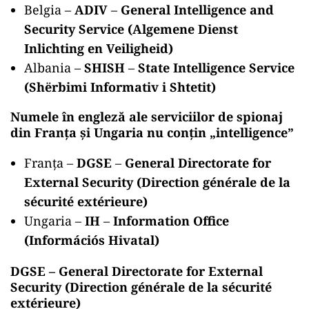
Belgia –
ADIV
–
General Intelligence and
Security Service (Algemene Dienst
Inlichting en Veiligheid)
Albania –
SHISH
–
State Intelligence Service
(Shërbimi Informativ i Shtetit)
Numele în engleză ale serviciilor de spionaj
din Franţa şi Ungaria nu conţin „intelligence”
Franţa –
DGSE
–
General Directorate for
External Security (Direction générale de la
sécurité extérieure)
Ungaria –
IH
–
Information Office
(Információs Hivatal)
DGSE
–
General Directorate for External
Security (Direction générale de la sécurité
extérieure)