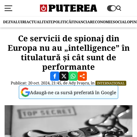
DEZVALUIRI
ACTUALITATE
POLITICĂ
FINANCIAR
ECONOMIE
SOCIAL
OPIN
Ce servicii de spionaj din
Europa nu au „intelligence” în
titulatură şi cât sunt de
performante
Publicat: 20 oct. 2024, 21:45, de
Ady Ivașcu
, în
INTERNAȚIONAL
Adaugă-ne ca sursă preferată în Google