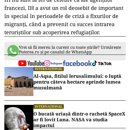
francezi, IH a avut un rol deosebit de important
în special în perioadele de criză a flxurilor de
migranţi, când a prevenit cu succes intrarea
teroriștilor sub acoperirea refugiaților.
Vrei să fii mereu la curent cu toate știrile? Urmărește
Puterea.ro și pe canalul de WhatsApp
INTERNAȚIONAL
Al-Aqsa, fitilul Ierusalimului: o luptă
pentru câteva hectare aprinde lumea
musulmană
INTERNAȚIONAL
O bucată uriașă dintr-o rachetă SpaceX
ar fi lovit Luna. NASA va studia
impactul