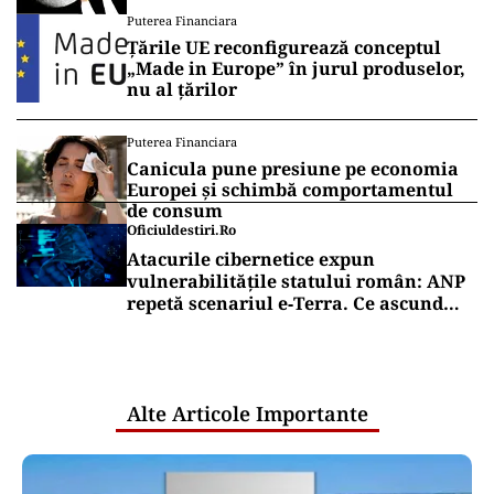
Puterea Financiara
Țările UE reconfigurează conceptul
„Made in Europe” în jurul produselor,
nu al țărilor
Puterea Financiara
Canicula pune presiune pe economia
Europei și schimbă comportamentul
de consum
Oficiuldestiri.ro
Atacurile cibernetice expun
vulnerabilitățile statului român: ANP
repetă scenariul e‑Terra. Ce ascund
comunicările oficiale și cine răspunde
pentru mentenanța IT a instituțiilor
publice
Alte Articole Importante