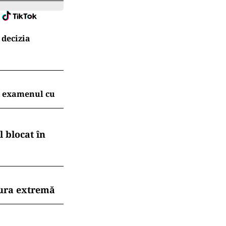
 decizia
t examenul cu
 blocat în
dura extremă