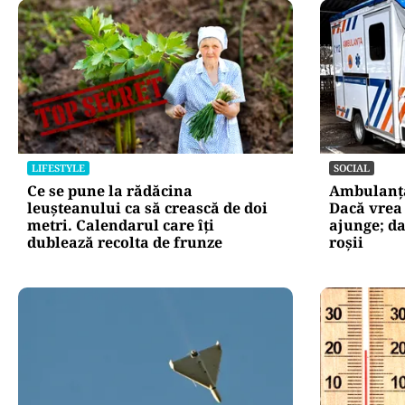
LIFESTYLE
SOCIAL
Ce se pune la rădăcina
Ambulanța 
leușteanului ca să crească de doi
Dacă vrea
metri. Calendarul care îți
ajunge; d
dublează recolta de frunze
roșii