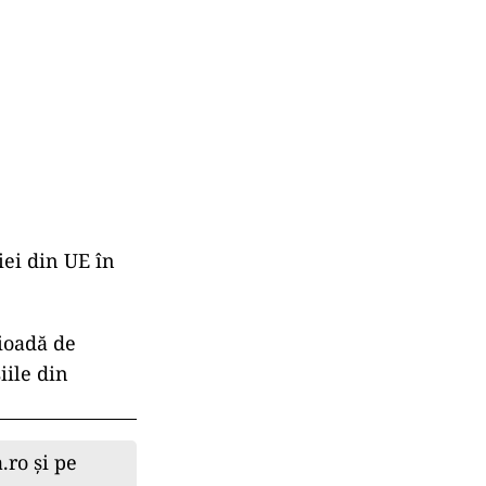
iei din UE în
rioadă de
iile din
.ro și pe