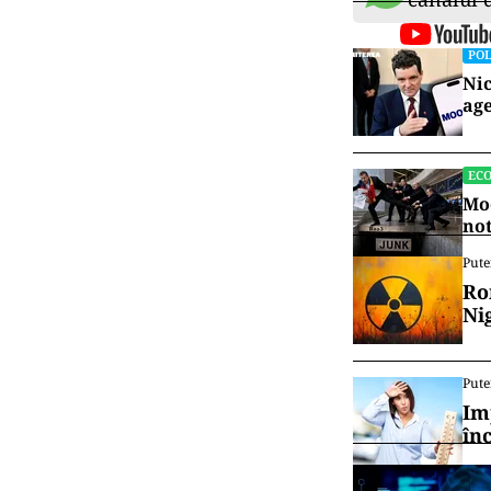
POL
Nic
age
EC
Moo
no
Pute
Ro
Ni
Pute
Im
în