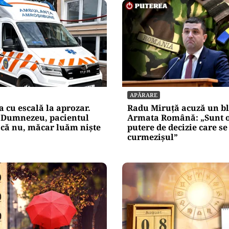
APĂRARE
cu escală la aprozar.
Radu Miruță acuză un bl
 Dumnezeu, pacientul
Armata Română: „Sunt 
acă nu, măcar luăm niște
putere de decizie care se
curmezișul”