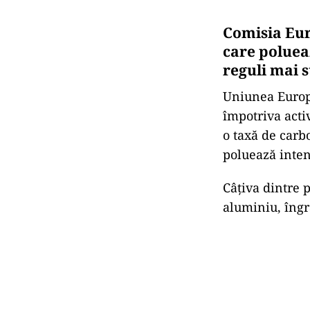
Comisia Eur
care polueaz
reguli mai s
Uniunea Europe
împotriva acti
o taxă de carb
poluează inten
Câțiva dintre p
aluminiu, îngr