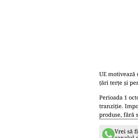
UE motivează c
țări terțe și p
Perioada 1 oct
tranziție. Impo
produse, fără s
Vrei să f
canalul