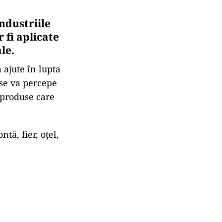
ndustriile
 fi aplicate
le.
 ajute în lupta
 se va percepe
 produse care
tă, fier, oțel,