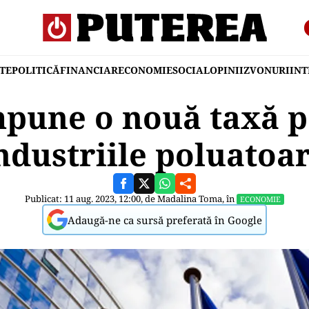
TE
POLITICĂ
FINANCIAR
ECONOMIE
SOCIAL
OPINII
ZVONURI
IN
pune o nouă taxă 
ndustriile poluatoa
Publicat: 11 aug. 2023, 12:00, de
Madalina Toma
, în
ECONOMIE
Adaugă-ne ca sursă preferată în Google