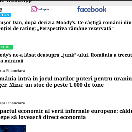
ITICĂ
ușor Dan, după decizia Moody’s. Ce câștigă românii din
nției de rating: „Perspectiva rămâne rezervată”
ONOMIE
dy’s ne-a lăsat deasupra „junk”-ului. România a trecu
ta minimă
rea Financiara
mânia intră în jocul marilor puteri pentru uraniul
ger. Miza: un stoc de peste 1.000 de tone
rea Financiara
pactul economic al verii infernale europene: căl
cepe să lovească direct economia