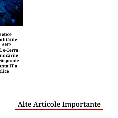
netice
litățile
: ANP
l e‑Terra.
nicările
e răspunde
nța IT a
blice
Alte Articole Importante