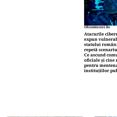
Oficiuldestiri.ro
Atacurile ciber
expun vulnerabi
statului român
repetă scenariu
Ce ascund comu
oficiale și cin
pentru mentena
instituțiilor pu