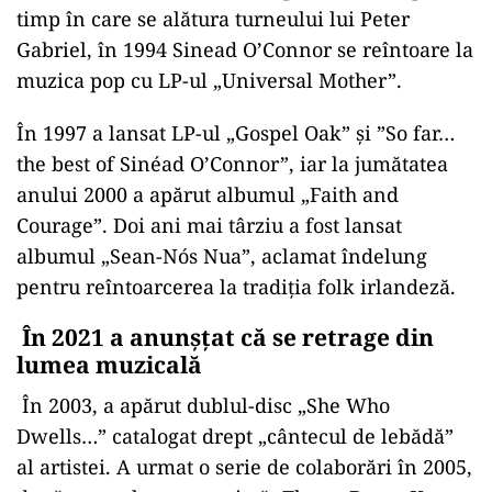
timp în care se alătura turneului lui Peter
Gabriel, în 1994 Sinead O’Connor se reîntoare la
muzica pop cu LP-ul „Universal Mother”.
În 1997 a lansat LP-ul „Gospel Oak” şi ”So far…
the best of Sinéad O’Connor”, iar la jumătatea
anului 2000 a apărut albumul „Faith and
Courage”. Doi ani mai târziu a fost lansat
albumul „Sean-Nós Nua”, aclamat îndelung
pentru reîntoarcerea la tradiţia folk irlandeză.
În 2021 a anunșțat că se retrage din
lumea muzicală
În 2003, a apărut dublul-disc „She Who
Dwells…” catalogat drept „cântecul de lebădă”
al artistei. A urmat o serie de colaborări în 2005,