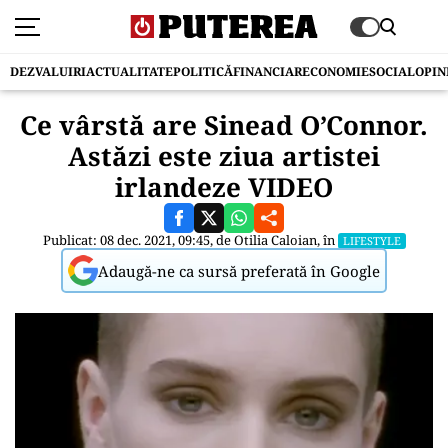
DEZVALUIRI
ACTUALITATE
POLITICĂ
FINANCIAR
ECONOMIE
SOCIAL
OPIN
Ce vârstă are Sinead O’Connor.
Astăzi este ziua artistei
irlandeze VIDEO
Publicat: 08 dec. 2021, 09:45, de
Otilia Caloian
, în
LIFESTYLE
Adaugă-ne ca sursă preferată în Google