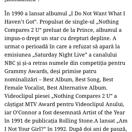
În 1990 a lansat albumul „I Do Not Want What I
Haven’t Got”. Propulsat de single-ul „Nothing
Compares 2 U” preluat de la Prince, albumul a
impus-o drept un star cu drepturi depline. A
urmat o perioadă în care a refuzat să apară la
emisiunea „Saturday Night Live” a canalului
NBC şi şi-a retras numele din competiţia pentru
Grammy Awards, deşi primise patru
nominalizări – Best Album, Best Song, Best
Female Vocalist, Best Alternative Album.
Videoclipul piesei „Nothing Compares 2 U” a
câştigat MTV Award pentru Videoclipul Anului,
iar O’Connor a fost desemnată Artist of the Year
în 1991 de publicaţia Rolling Stone.A lansat „Am
I Not Your Girl?” în 1992. După doi ani de pauză,