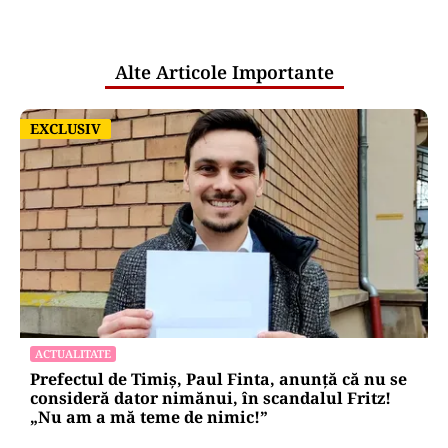
pentru mentenanța IT a instituțiilor
publice
Alte Articole Importante
EXCLUSIV
EXCLUSIV
ACTUALITATE
Prefectul de Timiș, Paul Finta, anunță că nu se
consideră dator nimănui, în scandalul Fritz!
„Nu am a mă teme de nimic!”