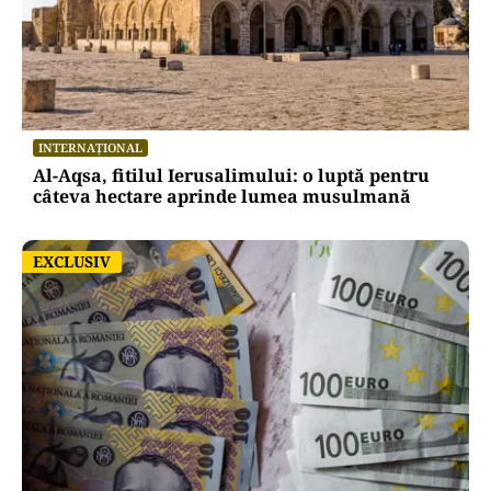
INTERNAȚIONAL
Al-Aqsa, fitilul Ierusalimului: o luptă pentru
câteva hectare aprinde lumea musulmană
EXCLUSIV
EXCLUSIV