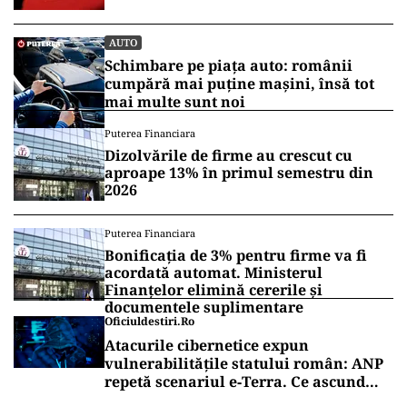
AUTO
Schimbare pe piața auto: românii
cumpără mai puține mașini, însă tot
mai multe sunt noi
Puterea Financiara
Dizolvările de firme au crescut cu
aproape 13% în primul semestru din
2026
Puterea Financiara
Bonificația de 3% pentru firme va fi
acordată automat. Ministerul
Finanțelor elimină cererile și
documentele suplimentare
Oficiuldestiri.ro
Atacurile cibernetice expun
vulnerabilitățile statului român: ANP
repetă scenariul e‑Terra. Ce ascund
comunicările oficiale și cine răspunde