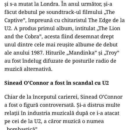
şi s-a mutat la Londra. În anul următor, şi-a
făcut debutul pe soundtrack-ul filmului „The
Captive”, împreună cu chitaristul The Edge de la
U2. A produs primul album, intitulat „The Lion
and the Cobra”, acesta fiind desemnat drept
unul dintre cele mai reuşite albume de debut
ale anului 1987. Hiturile „Mandinka” şi „Troy”
au fost îndelug difuzate de posturile radio de
muzică alternativă.
Sinead O’Connor a fost în scandal cu U2
Chiar de la începutul carierei, Sinead O’Connor
a fost o figură controversată. Şi-a distrus multe
relaţii în industria muzicală după ce i-a atacat
pe cei de la U2, a căror muzică o numea
„bombastică”.