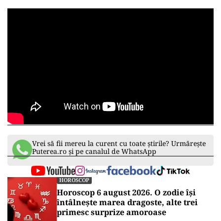
Vrei să fii mereu la curent cu toate știrile? Urmărește
Puterea.ro și pe canalul de WhatsApp
HOROSCOP
Horoscop 6 august 2026. O zodie își
întâlnește marea dragoste, alte trei
primesc surprize amoroase