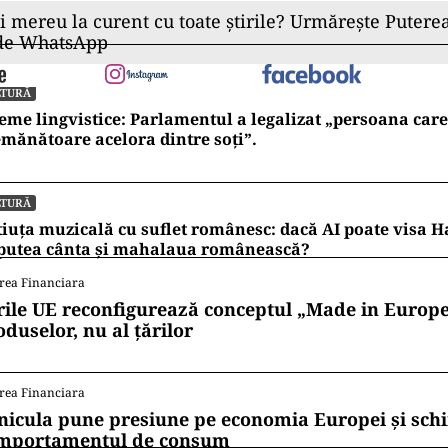
ii mereu la curent cu toate știrile? Urmărește Puterea
 de WhatsApp
LTURĂ
eme lingvistice: Parlamentul a legalizat „persoana care 
mănătoare acelora dintre soți”.
LTURĂ
iuța muzicală cu suflet românesc: dacă AI poate visa H
 putea cânta și mahalaua românească?
rea Financiara
rile UE reconfigurează conceptul „Made in Europe
oduselor, nu al țărilor
rea Financiara
nicula pune presiune pe economia Europei și sc
mportamentul de consum