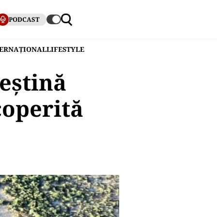
PODCAST
TERNAȚIONAL
LIFESTYLE
eștină
coperită