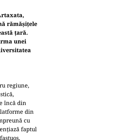
Artaxata,
nă rămășițele
astă țară.
 urma unei
iversitatea
ru regiune,
stică,
e încă din
platforme din
 împreună cu
nțiază faptul
fastuos.