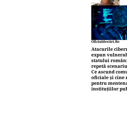
Oficiuldestiri.ro
Atacurile ciber
expun vulnerabi
statului român
repetă scenariu
Ce ascund comu
oficiale și cin
pentru mentena
instituțiilor pu