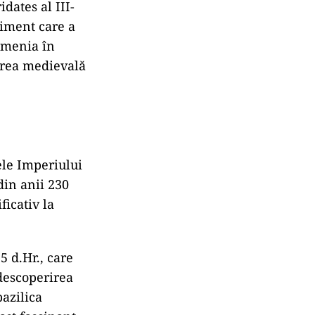
dates al III-
niment care a
Armenia în
irea medievală
ele Imperiului
din anii 230
ficativ la
5 d.Hr., care
 descoperirea
bazilica