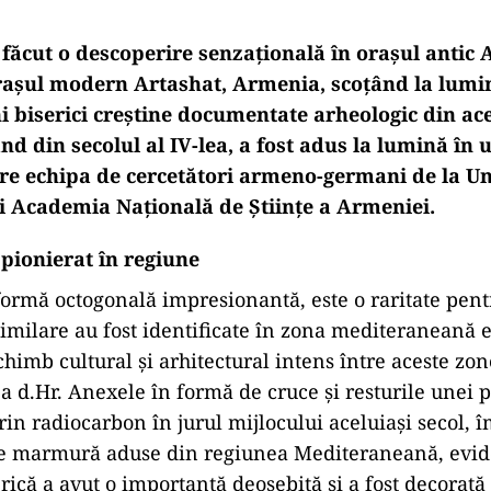
 făcut o descoperire senzațională în orașul antic 
așul modern Artashat, Armenia, scoțând la lumi
i biserici creștine documentate arheologic din ace
ând din secolul al IV-lea, a fost adus la lumină în
tre echipa de cercetători armeno-germani de la Un
i Academia Națională de Științe a Armeniei.
 pionierat în regiune
 formă octogonală impresionantă, este o raritate pent
similare au fost identificate în zona mediteraneană e
himb cultural și arhitectural intens între aceste zon
lea d.Hr. Anexele în formă de cruce și resturile unei 
rin radiocarbon în jurul mijlocului aceluiași secol,
e marmură aduse din regiunea Mediteraneană, evide
rică a avut o importanță deosebită și a fost decorată 