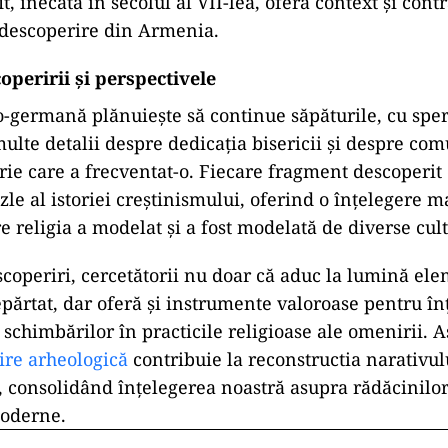
t, înecată în secolul al VII-lea, oferă context și cont
 descoperire din Armenia.
peririi și perspectivele
germană plănuiește să continue săpăturile, cu sper
ulte detalii despre dedicația bisericii și despre com
rie care a frecventat-o. Fiecare fragment descoperit 
le al istoriei creștinismului, oferind o înțelegere 
 religia a modelat și a fost modelată de diverse cult
scoperiri, cercetătorii nu doar că aduc la lumină el
epărtat, dar oferă și instrumente valoroase pentru în
i schimbărilor în practicile religioase ale omenirii. As
ire arheologică
contribuie la reconstructia narativul
, consolidând înțelegerea noastră asupra rădăcinil
moderne.