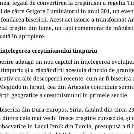
ea, legată de convertirea la creștinism a regelui Tiri
i de către Grigore Luminătorul în anul 301, un eve
 fondarea bisericii. Acest act istoric a transformat 
icial creștin din lume, un fapt comemorat de mănăst
tuată în apropiere.
a înțelegerea creștinismului timpuriu
erire adaugă un nou capitol în înțelegerea evoluției
 timpuriu și a răspândirii acestuia dincolo de graniț
tiv cu alte descoperiri recente, cum ar fi biserica 
 Megiddo în Israel, cea din Artaxata contribuie semni
rții geografice a creștinismului în primele secole.
iserica din Dura-Europos, Siria, datând din circa 23
 dintre cele mai vechi fresce creștine cunoscute, și
ubacvatice în Lacul Iznik din Turcia, presupusă a fi 