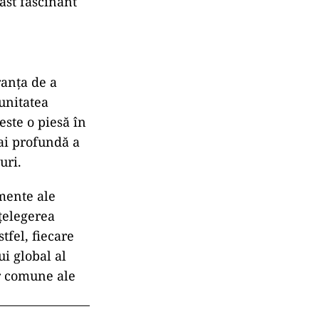
rast fascinant
anța de a
unitatea
este o piesă în
mai profundă a
uri.
emente ale
țelegerea
tfel, fiecare
ui global al
or comune ale