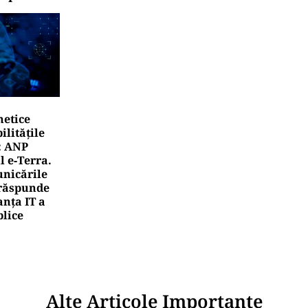
netice
litățile
: ANP
l e‑Terra.
nicările
e răspunde
nța IT a
blice
Alte Articole Importante