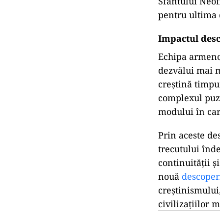
Sfântului Neofi
pentru ultima
Impactul desco
Echipa armeno-
dezvălui mai m
creștină timpu
complexul puzz
modului în care
Prin aceste de
trecutului înd
continuității ș
nouă
descoper
creștinismului
civilizațiilor 