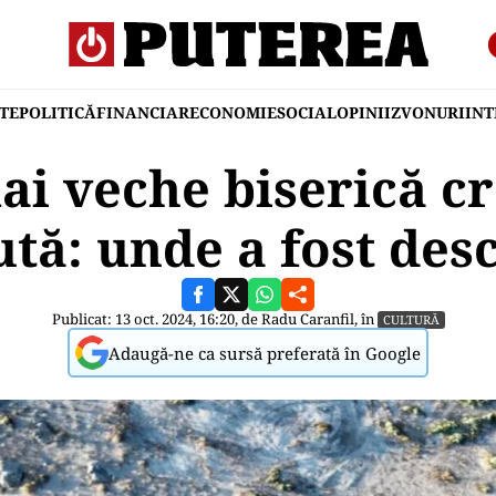
TE
POLITICĂ
FINANCIAR
ECONOMIE
SOCIAL
OPINII
ZVONURI
IN
ai veche biserică cr
tă: unde a fost des
Publicat: 13 oct. 2024, 16:20, de
Radu Caranfil
, în
CULTURĂ
Adaugă-ne ca sursă preferată în Google