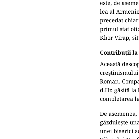
este, de asemen
lea al Armenie
precedat chiar
primul stat of
Khor Virap, si
Contribuții l
Această descop
creștinismului
Roman. Compara
d.Hr. găsită la
completarea hă
De asemenea, b
găzduiește una
unei biserici s