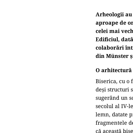
Arheologii au
aproape de or
celei mai vech
Edificiul, dat
colaborări în
din Münster ș
O arhitectură
Biserica, cu o
deși structuri 
sugerând un sc
secolul al IV-
lemn, datate p
fragmentele d
că această bise