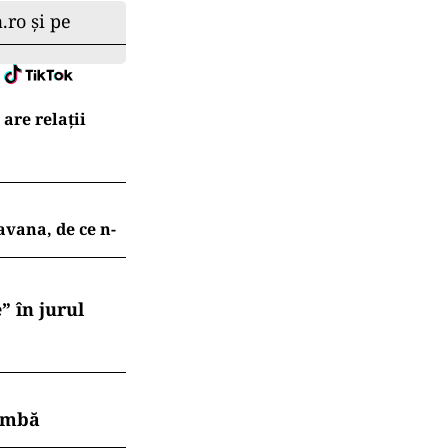
.ro și pe
are relații
avana, de ce n-
” în jurul
himbă