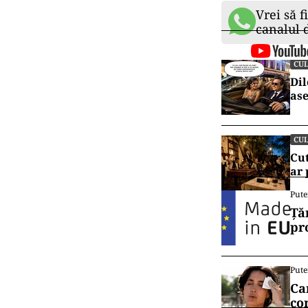
Vrei să f
canalul
CU
Dil
ase
CU
Cut
ar
Pute
Ță
pr
Pute
Ca
co