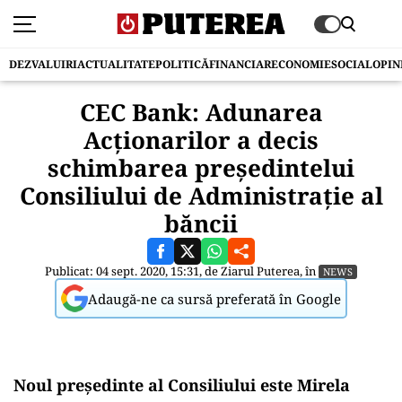
DEZVALUIRI
ACTUALITATE
POLITICĂ
FINANCIAR
ECONOMIE
SOCIAL
OPIN
CEC Bank: Adunarea
Acționarilor a decis
schimbarea președintelui
Consiliului de Administrație al
băncii
Publicat: 04 sept. 2020, 15:31, de
Ziarul Puterea
, în
NEWS
Adaugă-ne ca sursă preferată în Google
Noul președinte al Consiliului este Mirela