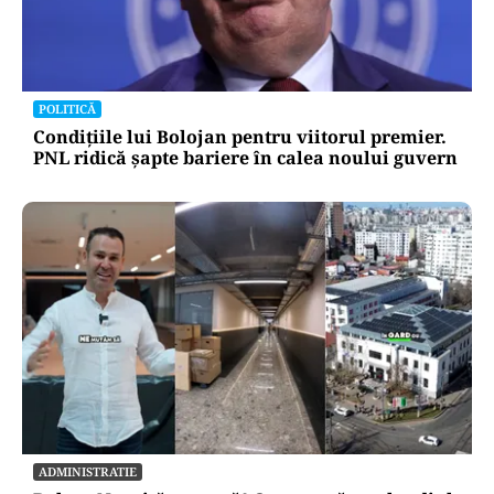
POLITICĂ
Condițiile lui Bolojan pentru viitorul premier.
PNL ridică șapte bariere în calea noului guvern
ADMINISTRATIE