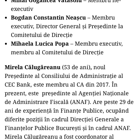
Mihai Gogancea Vatasoiu
– Membru ne-
executiv
Bogdan Constantin Neașcu
– Membru
executiv, Director General și Președinte la
Comitetului de Direcție
Mihaela Lucica Popa
– Membru executiv,
membru al Comitetului de Direcție
Mirela Călugăreanu
(53 de ani)
,
noul
Președinte al Consiliului de Administrație al
CEC Bank, este membru al CA din 2017. În
prezent, este președinte al Agenției Naționale
de Administrare Fiscală (ANAF). Are peste 29 de
ani de experiență în Finanțe Publice, ocupând
diferite poziții în cadrul Direcției Generale a
Finanțelor Publice București și în cadrul ANAF.
Mirela Călugăreanu a fost coordonator al