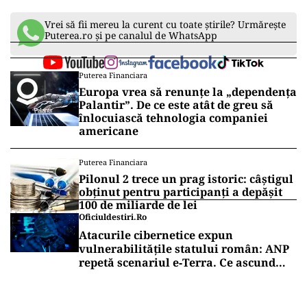
Vrei să fii mereu la curent cu toate știrile? Urmărește
Puterea.ro și pe canalul de WhatsApp
Puterea Financiara
Europa vrea să renunțe la „dependența
Palantir”. De ce este atât de greu să
înlocuiască tehnologia companiei
americane
Puterea Financiara
Pilonul 2 trece un prag istoric: câștigul
obținut pentru participanți a depășit
100 de miliarde de lei
Oficiuldestiri.ro
Atacurile cibernetice expun
vulnerabilitățile statului român: ANP
repetă scenariul e‑Terra. Ce ascund
comunicările oficiale și cine răspunde
pentru mentenanța IT a instituțiilor
publice