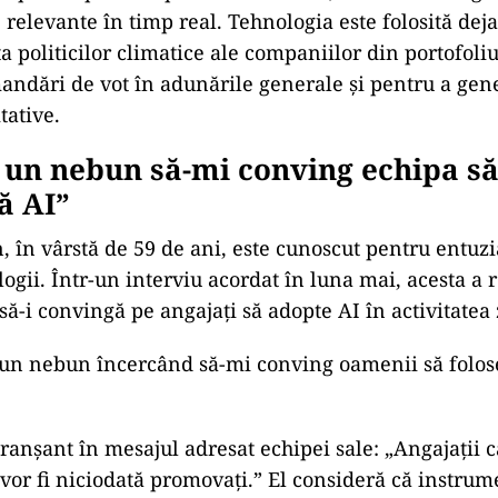
 declarat Nicolai Tangen, directorul executiv al fond
iu pentru Bloomberg, citat de Mediafax.
IAL
torul uzinelor Volkswagen aprinde tensiuni: conducer
cuțiile cu firme chineze
EREA TV
oria nu se repetă, dar revine în alte forme. Florian Bichi
orie și slăbirea reperelor în România de azi
ă AI permite transformarea
„mun
ților de informații
 le putem pune în practic
ă imediat”, oferind manager
e relevante
în timp real. Tehnologia este folosit
ă dej
a politicilor climatice ale companiilor din portofoli
andări de vot
în adun
ările generale și pentru a gen
tative.