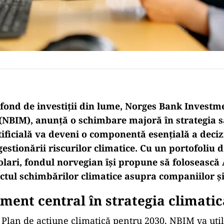
fond de investiții din lume, Norges Bank Investm
NBIM), anunță o schimbare majoră
în strategia 
tificială va deveni o componentă esențială a deciz
a gestionării riscurilor climatice. Cu un portofoliu
dolari, fondul norvegian
î
și propune să folosească 
ctul schimbărilor climatice asupra companiilor și 