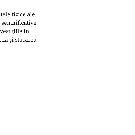
poarte de
are companiile
ste informații
rii tranziției”
–
nt dec
ât
uri ascunse
în
iu.
tructură
ele fizice ale
i semnificative
vestițiile
în