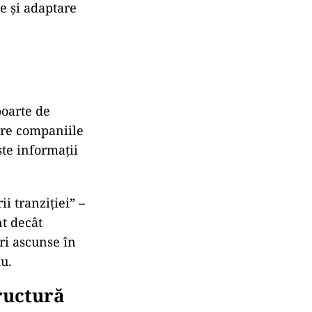
ă
iasmul său față
recunoscut c
ă
zilnic
ă.
ească AI”,
care nu
entele bazate
ie și adaptare