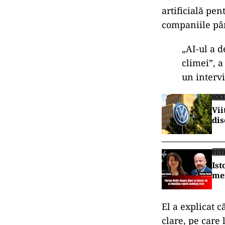
AI, instr
Potrivit noulu
artificială pen
companiile p
â
„AI-ul a d