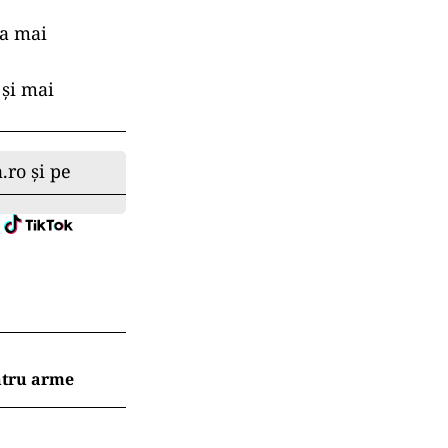
c
ția și stocarea
 a mai
 și mai