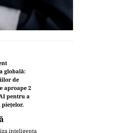
ent
sa global
ă:
iilor de
 de aproape 2
AI pentru a
piețelor.