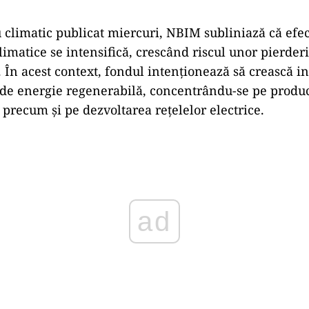
orilor tranziției”
osit la NBIM pentru a analiza mii de documente și ra
, extrăg
ând
„semnale” relevante despre modul
în c
scurile climatice.
„Managerii de portofoliu ob
țin ace
mele lor de tranzac
ționare”, a explicat Tangen.
tă fondul să identifice ceea ce el numește
„c
â
știgăto
 reu
șesc să se decarbonizeze mai rapid și mai eficie
piața.
În acela
și timp, sistemele AI pot semnala risc
re nu reu
șesc să se adapteze la noile cerințe de med
i
în energie regenerabil
ă și infras
 climatic publicat miercuri, NBIM subliniază că efect
imatice se intensifică, cresc
ând riscul unor pierder
. În acest context, fondul inten
ționează să crească in