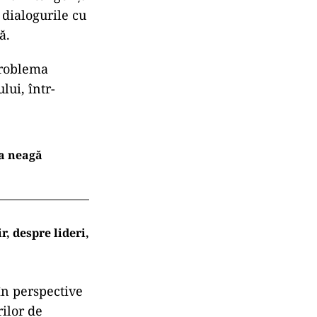
ă
iza inteligența
 dialogurile cu
ă.
roblema