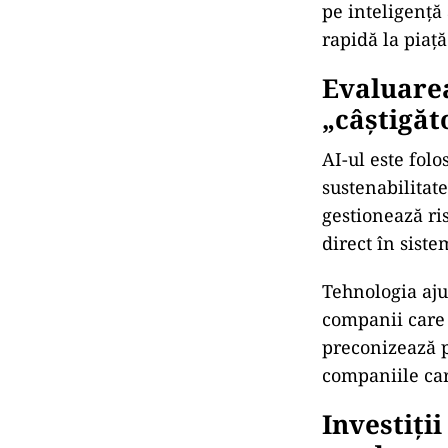
„Alerg ca
foloseasc
Nicolai Tange
de noile tehno
încearc
ă activ
„Alerg c
a spus el.
Tangen a fost 
folosesc AI nu
pe inteligență 
rapidă la piață
Evaluarea