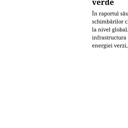
„c
â
știgăt
AI-ul este fol
sustenabilitate
gestioneaz
ă ri
direct
în siste
Tehnologia aju
companii care
preconizeaz
ă 
companiile ca
Investiți
verde
În raportul s
ău
schimbărilor cl
la nivel global