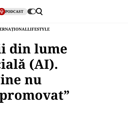
PODCAST
TERNAȚIONAL
LIFESTYLE
ii din lume
ială (AI).
Cine nu
ă promovat”