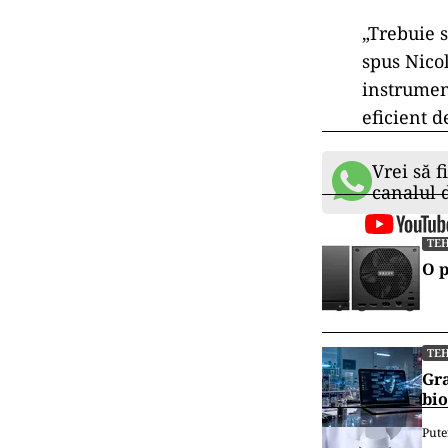
infrastructura
energiei verzi,
„Trebuie s
spus Nico
instrumen