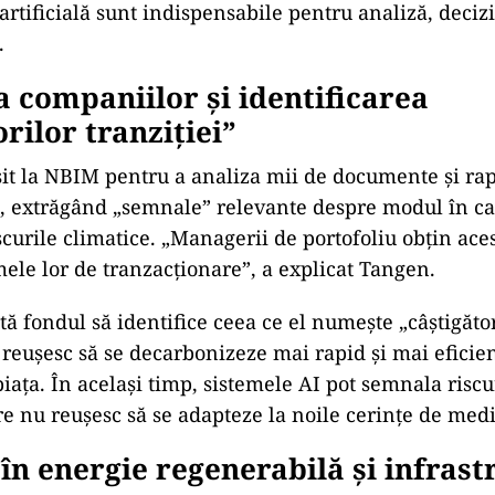
 un nebun s
ă-mi conving echipa s
ă AI”
n,
în vârst
ă de 59 de ani, este cunoscut pentru entuz
logii.
Într-un interviu acordat în luna mai, acesta a 
 să-i convingă pe angajați să adopte AI
în activitatea 
a un nebun
încercând s
ă-mi conving oamenii să folos
tranșant
în mesajul adresat echipei sale:
„Angaja
ții 
 vor fi niciodată promovați.” El consideră că instrum
artificială sunt indispensabile pentru analiză, deciz
.
 companiilor și identificarea