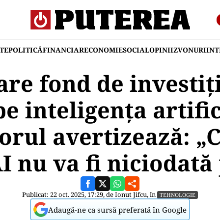
TE
POLITICĂ
FINANCIAR
ECONOMIE
SOCIAL
OPINII
ZVONURI
IN
re fond de investiţ
e inteligența artific
orul avertizează: „
AI nu va fi niciodat
Publicat: 22 oct. 2025, 17:29, de
Ionut Jifcu
, în
TEHNOLOGIE
Adaugă-ne ca sursă preferată în Google