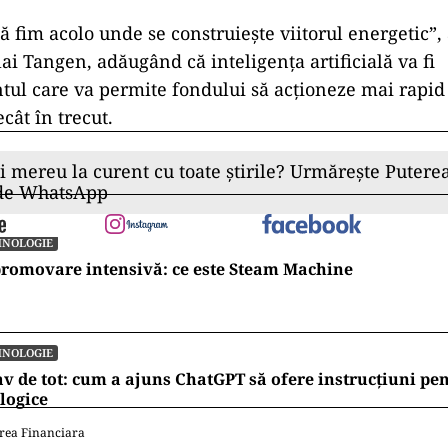
 de energie regenerabil
ă, concentr
ându-se pe produ
 precum și pe dezvoltarea rețelelor electrice.
ad
ă fim acolo unde se construiește viitorul energetic”,
lai Tangen, adăug
ând c
ă inteligența artificială va fi
tul care va permite fondului să acționeze mai rapid