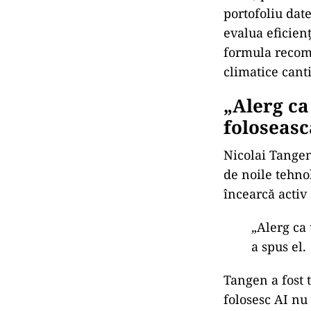
climei”, a
un interv
SOC
Vii
dis
PUT
Ist
mem
El a explicat c
clare, pe care
portofoliu dat
evalua eficienț
formula recom
climatice canti