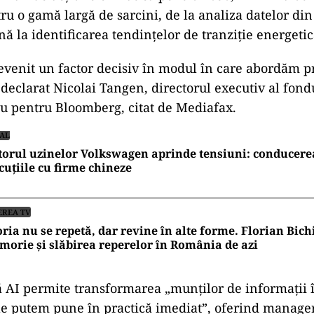
ad
ument central
în strategia climatic
i Plan de acțiune climatică pentru 2030, NBIM va util
tru o gamă largă de sarcini, de la analiza datelor din
n
ă la identificarea tendințelor de tranziție energetic
evenit un factor decisiv
în modul în care abord
ăm p