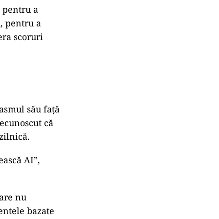
ului,
într-
ea neagă
r, despre lideri,
în perspective
ilor de
a pentru a
u, pentru a
era scoruri