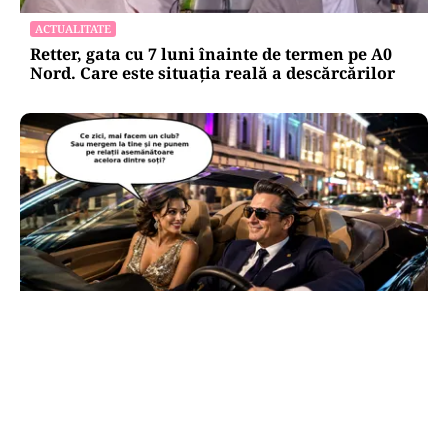
ACTUALITATE
Retter, gata cu 7 luni înainte de termen pe A0
Nord. Care este situația reală a descărcărilor
CULTURĂ
Dileme lingvistice: Parlamentul a legalizat
„persoana care are relații asemănătoare
acelora dintre soți”.