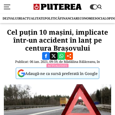
DEZVALUIRI
ACTUALITATE
POLITICĂ
FINANCIAR
ECONOMIE
SOCIAL
OPIN
Cel puțin 10 mașini, implicate
într-un accident în lanț pe
centura Brașovului
Publicat: 06 ian. 2021, 09:59, de
Mădălina Bălăceanu
, în
ACTUALITATE
Adaugă-ne ca sursă preferată în Google