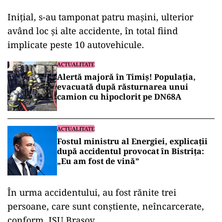
Iniţial, s-au tamponat patru maşini, ulterior
având loc şi alte accidente, în total fiind
implicate peste 10 autovehicule.
ACTUALITATE
Alertă majoră în Timiș! Populația,
evacuată după răsturnarea unui
camion cu hipoclorit pe DN68A
ACTUALITATE
Fostul ministru al Energiei, explicații
după accidentul provocat în Bistrița:
„Eu am fost de vină”
În urma accidentului, au fost rănite trei
persoane, care sunt conştiente, neîncarcerate,
conform ISU Braşov