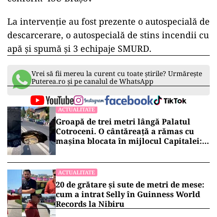
La intervenţie au fost prezente o autospecială de
descarcerare, o autospecială de stins incendii cu
apă şi spumă şi 3 echipaje SMURD.
Vrei să fii mereu la curent cu toate știrile? Urmărește
Puterea.ro și pe canalul de WhatsApp
ACTUALITATE
Groapă de trei metri lângă Palatul
Cotroceni. O cântăreață a rămas cu
mașina blocata în mijlocul Capitalei:
„Am căzut în groapa asta”
ACTUALITATE
20 de grătare și sute de metri de mese:
cum a intrat Selly în Guinness World
Records la Nibiru