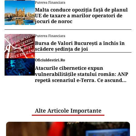
Puterea Financiara
Malta conduce opoziția față de planul
UE de taxare a marilor operatori de
jocuri de noroc
Puterea Financiara
Bursa de Valori București a închis în
scădere ședința de joi
Oficiuldestiri.ro
Atacurile cibernetice expun
vulnerabilitățile statului român: ANP
repetă scenariul e‑Terra. Ce ascund
comunicările oficiale și cine răspunde
pentru mentenanța IT a instituțiilor
publice
Alte Articole Importante