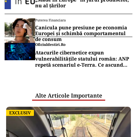
nu al țărilor
Puterea Financiara
Canicula pune presiune pe economia
Europei și schimbă comportamentul
de consum
Oficiuldestiri.ro
Atacurile cibernetice expun
vulnerabilitățile statului român: ANP
repetă scenariul e‑Terra. Ce ascund
comunicările oficiale și cine răspunde
pentru mentenanța IT a instituțiilor
publice
Alte Articole Importante
EXCLUSIV
EXCLUSIV