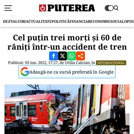
DEZVALUIRI
ACTUALITATE
POLITICĂ
FINANCIAR
ECONOMIE
SOCIAL
OPIN
Cel puţin trei morţi şi 60 de
răniţi într-un accident de tren
Publicat: 03 iun. 2022, 17:27, de
Otilia Caloian
, în
INTERNAȚIONAL
Adaugă-ne ca sursă preferată în Google