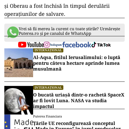
şi Oberau a fost închisă în timpul derulării
operaţiunilor de salvare.
Vrei să fii mereu la curent cu toate știrile? Urmărește
Puterea.ro și pe canalul de WhatsApp
INTERNAȚIONAL
Al-Aqsa, fitilul Ierusalimului: o luptă
pentru câteva hectare aprinde lumea
musulmană
INTERNAȚIONAL
O bucată uriașă dintr-o rachetă SpaceX
ar fi lovit Luna. NASA va studia
impactul
Puterea Financiara
Țările UE reconfigurează conceptul
„Made in Europe” în jurul produselor,