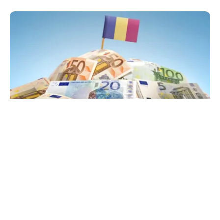
POLITICĂ
PSD atacă USR și PNL după sesizarea la CCR:
„Sacrifică 771 de milioane de euro pentru
Dominic Fritz”
TOS
Politica Cookies
Protecția Datelor Personale
Despre Noi
Publicitate
Echipa