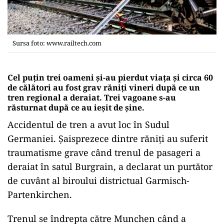
Sursa foto: www.railtech.com
Cel puţin trei oameni şi-au pierdut viaţa şi circa 60
de călători au fost grav răniţi vineri după ce un
tren regional a deraiat. Trei vagoane s-au
răsturnat după ce au ieşit de şine.
Accidentul de tren a avut loc în Sudul
Germaniei. Şaisprezece dintre răniţi au suferit
traumatisme grave când trenul de pasageri a
deraiat în satul Burgrain, a declarat un purtător
de cuvânt al biroului districtual Garmisch-
Partenkirchen.
Trenul se îndrepta către Munchen când a