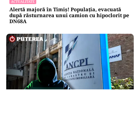
ACTUALITATE
Alertă majoră în Timiș! Populația, evacuată
după răsturnarea unui camion cu hipoclorit pe
DN68A
ECONOMIE
Peste 5.000 de români nu își mai pot cumpăra
casa. Efectul atacului cibernetic de la ANCPI
explicat de un broker