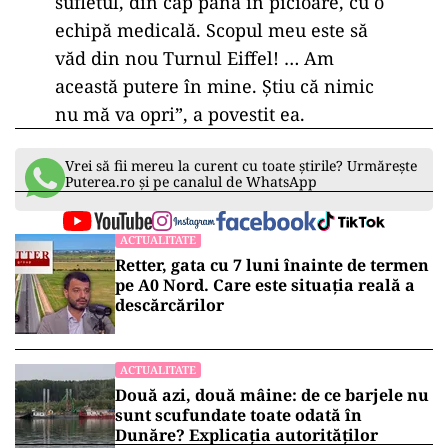
sufletul, din cap până în picioare, cu o
echipă medicală. Scopul meu este să
văd din nou Turnul Eiffel! … Am
această putere în mine. Știu că nimic
nu mă va opri”, a povestit ea.
Vrei să fii mereu la curent cu toate știrile? Urmărește
Puterea.ro și pe canalul de WhatsApp
ACTUALITATE
Retter, gata cu 7 luni înainte de termen
pe A0 Nord. Care este situația reală a
descărcărilor
ACTUALITATE
Două azi, două mâine: de ce barjele nu
sunt scufundate toate odată în
Dunăre? Explicația autorităților