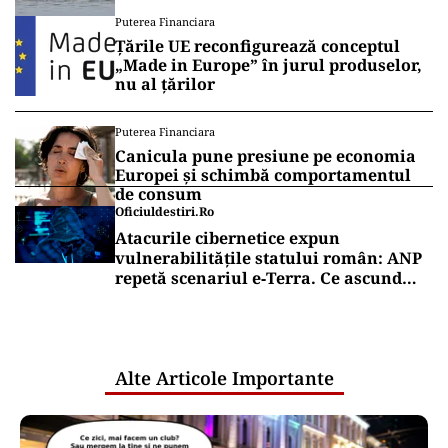
Puterea Financiara
Țările UE reconfigurează conceptul
„Made in Europe” în jurul produselor,
nu al țărilor
Puterea Financiara
Canicula pune presiune pe economia
Europei și schimbă comportamentul
de consum
Oficiuldestiri.ro
Atacurile cibernetice expun
vulnerabilitățile statului român: ANP
repetă scenariul e‑Terra. Ce ascund
comunicările oficiale și cine răspunde
pentru mentenanța IT a instituțiilor
publice
Alte Articole Importante