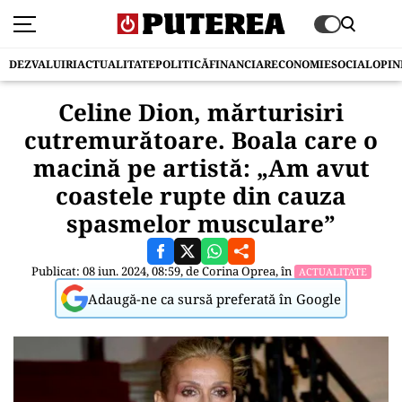
DEZVALUIRI
ACTUALITATE
POLITICĂ
FINANCIAR
ECONOMIE
SOCIAL
OPIN
Celine Dion, mărturisiri
cutremurătoare. Boala care o
macină pe artistă: „Am avut
coastele rupte din cauza
spasmelor musculare”
Publicat: 08 iun. 2024, 08:59, de
Corina Oprea
, în
ACTUALITATE
Adaugă-ne ca sursă preferată în Google