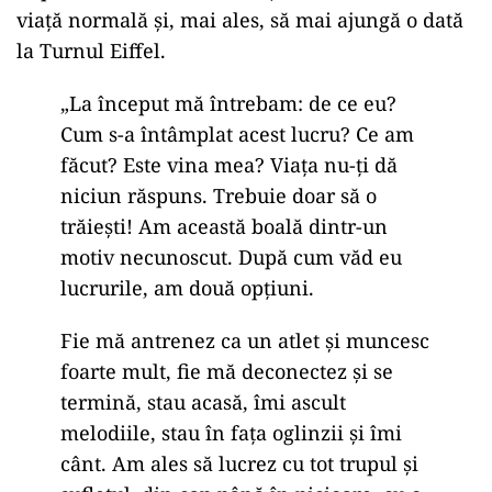
viață normală și, mai ales, să mai ajungă o dată
la Turnul Eiffel.
„La început mă întrebam: de ce eu?
Cum s-a întâmplat acest lucru? Ce am
făcut? Este vina mea? Viața nu-ți dă
niciun răspuns. Trebuie doar să o
trăiești! Am această boală dintr-un
motiv necunoscut. După cum văd eu
lucrurile, am două opțiuni.
Fie mă antrenez ca un atlet și muncesc
foarte mult, fie mă deconectez și se
termină, stau acasă, îmi ascult
melodiile, stau în fața oglinzii și îmi
cânt. Am ales să lucrez cu tot trupul și