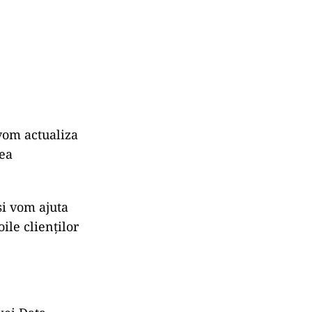
vom actualiza
rea
i vom ajuta
ile clienților