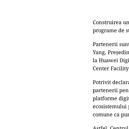
Construirea unu
programe de s
Partenerii sun
Yang, Președin
la Huawei Digi
Center Facilit
Potrivit declar
partenerii pen
platforme digit
ecosistemului p
comune ca punt
Astfel, Centru