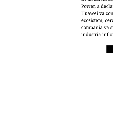
Power, a decla
Huawei va cont
ecosistem, cerc
compania va sp
industria înflo