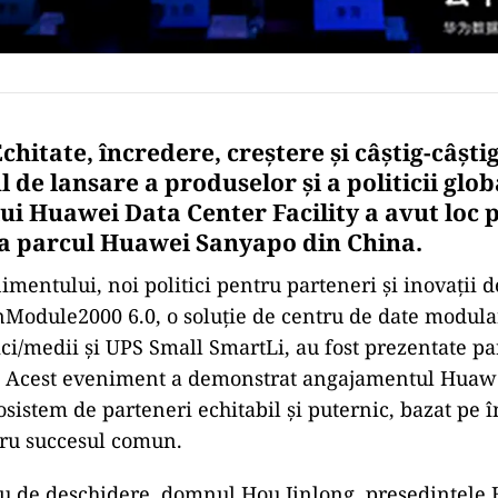
hitate, încredere, creștere și câștig-câștig
de lansare a produselor și a politicii glob
ui Huawei Data Center Facility a avut loc 
a parcul Huawei Sanyapo din China.
imentului, noi politici pentru parteneri și inovații 
nModule2000 6.0, o soluție de centru de date modula
i/medii și UPS Small SmartLi, au fost prezentate pa
. Acest eveniment a demonstrat angajamentul Huaw
osistem de parteneri echitabil și puternic, bazat pe 
tru succesul comun.
ău de deschidere, domnul Hou Jinlong, președintele 