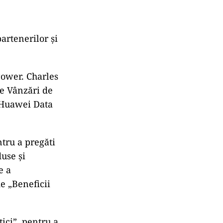
partenerilor și
Power. Charles
de Vânzări de
i Huawei Data
ntru a pregăti
use și
e a
de „Beneficii
ici”. pentru a