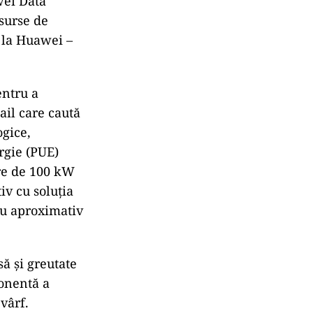
wei Data
 surse de
 la Huawei –
entru a
ail care caută
ogice,
rgie (PUE)
are de 100 kW
v cu soluția
cu aproximativ
ă și greutate
ponentă a
vârf.