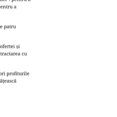
pentru a
e patru
ofertei și
ntractarea cu
i profiturile
tățească