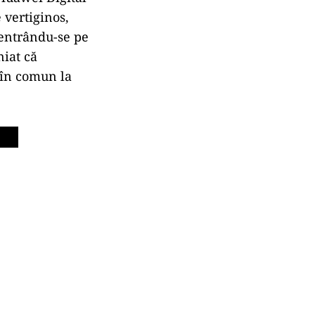
 vertiginos,
centrându-se pe
niat că
 în comun la