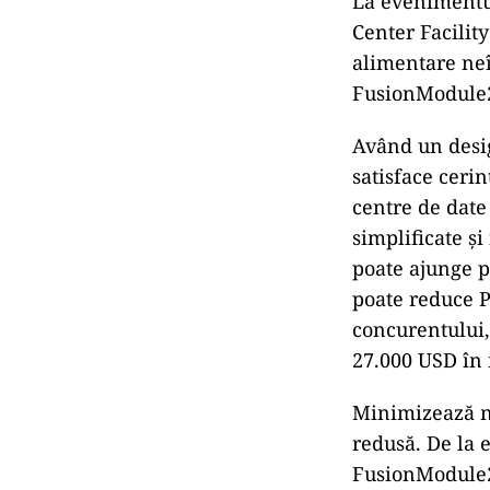
La evenimentu
Center Facilit
alimentare neî
FusionModule2
Având un desig
satisface cerin
centre de date
simplificate ș
poate ajunge p
poate reduce 
concurentului,
27.000 USD în 
Minimizează ne
redusă. De la 
FusionModule20