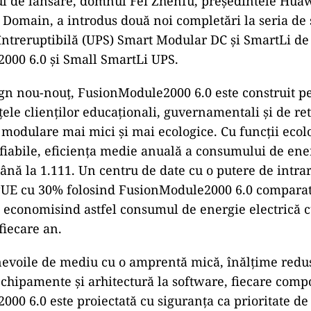
l de lansare, domnul Fei Zhenfu, președintele Hua
y Domain, a introdus două noi completări la seria de
ntreruptibilă (UPS) Smart Modular DC și SmartLi de
000 6.0 și Small SmartLi UPS.
n nou-nouț, FusionModule2000 6.0 este construit p
țele clienților educaționali, guvernamentali și de ret
 modulare mai mici și mai ecologice. Cu funcții ecol
i fiabile, eficiența medie anuală a consumului de ene
ână la 1.111. Un centru de date cu o putere de intr
PUE cu 30% folosind FusionModule2000 6.0 comparati
 economisind astfel consumul de energie electrică 
fiecare an.
voile de mediu cu o amprentă mică, înălțime redus
echipamente și arhitectură la software, fiecare com
00 6.0 este proiectată cu siguranța ca prioritate de 