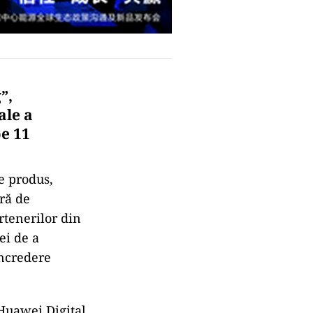
”,
ale a
pe 11
de produs,
ră de
rtenerilor din
ei de a
încredere
Huawei Digital