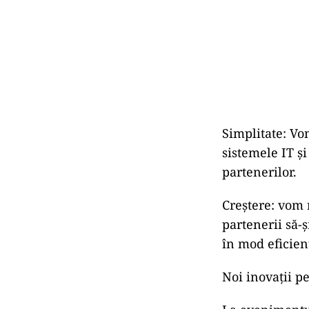
Simplitate: Vo
sistemele IT ș
partenerilor.
Creștere: vom 
partenerii să-ș
în mod eficien
Noi inovații p