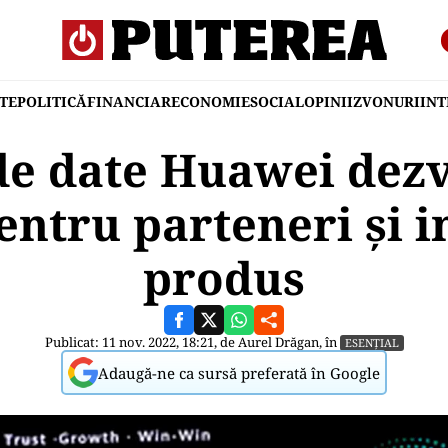
TE
POLITICĂ
FINANCIAR
ECONOMIE
SOCIAL
OPINII
ZVONURI
IN
de date Huawei dezv
pentru parteneri și i
produs
Publicat: 11 nov. 2022, 18:21, de
Aurel Drăgan
, în
ESENȚIAL
Adaugă-ne ca sursă preferată în Google