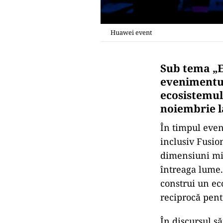
Huawei event
Sub tema „Ec
evenimentul 
ecosistemul
noiembrie l
În timpul even
inclusiv Fusio
dimensiuni mic
întreaga lume
construi un ec
reciprocă pen
În discursul s