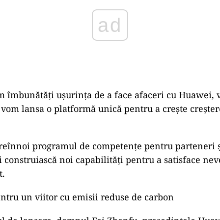
ad
m îmbunătăți ușurința de a face afaceri cu Huawei, 
i vom lansa o platformă unică pentru a crește crește
reînnoi programul de competențe pentru parteneri ș
i construiască noi capabilități pentru a satisface nevo
t.
entru un viitor cu emisii reduse de carbon