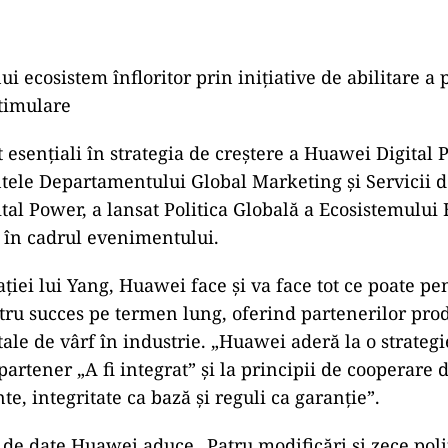
i ecosistem înfloritor prin inițiative de abilitare a 
timulare
t esențiali în strategia de creștere a Huawei Digital 
tele Departamentului Global Marketing și Servicii 
tal Power, a lansat Politica Globală a Ecosistemulu
y în cadrul evenimentului.
ației lui Yang, Huawei face și va face tot ce poate pe
tru succes pe termen lung, oferind partenerilor prod
ale de vârf în industrie. „Huawei aderă la o strategi
artener „A fi integrat” și la principii de cooperare 
e, integritate ca bază și reguli ca garanție”.
l de date Huawei aduce „Patru modificări și zece polit