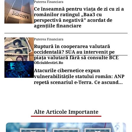
Puterea Financiara
Ce înseamnă pentru viața de zi cu zi a
românilor ratingul „Baa3 cu
perspectivă negativă” acordat de
agențiile financiare
Puterea Financiara
Ruptură în cooperarea valutară
occidentală? SUA au intervenit pe
piața valutară fără să consulte BCE
Oficiuldestiri.ro
Atacurile cibernetice expun
vulnerabilitățile statului român: ANP
repetă scenariul e‑Terra. Ce ascund
comunicările oficiale și cine răspunde
pentru mentenanța IT a instituțiilor
publice
Alte Articole Importante