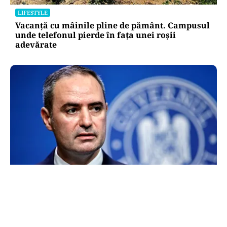
LIFESTYLE
Vacanță cu mâinile pline de pământ. Campusul
unde telefonul pierde în fața unei roșii
adevărate
FINANȚE
Alexandru Nazare, optimist după ce România a
evitat la limită retrogradarea la „junk”.
Ministrul anunță creștere economică de peste