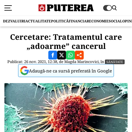
DEZVALUIRI
ACTUALITATE
POLITICĂ
FINANCIAR
ECONOMIE
SOCIAL
OPIN
Cercetare: Tratamentul care
„adoarme” cancerul
Publicat: 26 nov. 2021, 12:38, de
Magda Marincovici
, în
SĂNĂTATE
Adaugă-ne ca sursă preferată în Google