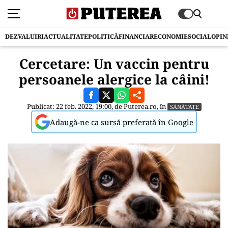
DEZVALUIRI
ACTUALITATE
POLITICĂ
FINANCIAR
ECONOMIE
SOCIAL
OPIN
Cercetare: Un vaccin pentru
persoanele alergice la câini!
Publicat: 22 feb. 2022, 19:00, de
Puterea.ro
, în
SĂNĂTATE
Adaugă-ne ca sursă preferată în Google