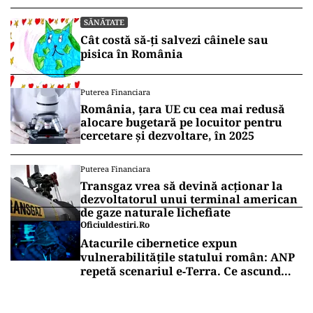
SĂNĂTATE
Cât costă să-ți salvezi câinele sau
pisica în România
Puterea Financiara
România, țara UE cu cea mai redusă
alocare bugetară pe locuitor pentru
cercetare și dezvoltare, în 2025
Puterea Financiara
Transgaz vrea să devină acționar la
dezvoltatorul unui terminal american
de gaze naturale lichefiate
Oficiuldestiri.ro
Atacurile cibernetice expun
vulnerabilitățile statului român: ANP
repetă scenariul e‑Terra. Ce ascund
comunicările oficiale și cine răspunde
pentru mentenanța IT a instituțiilor