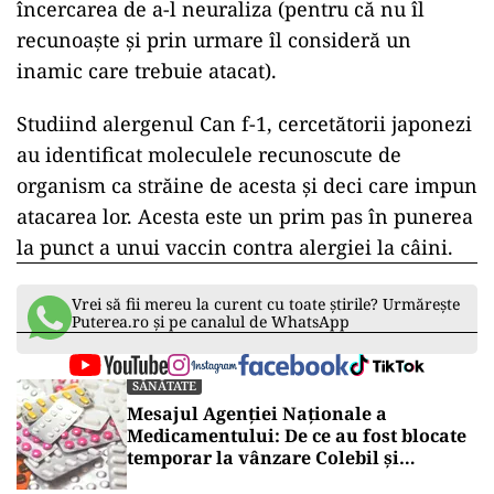
încercarea de a-l neuraliza (pentru că nu îl
recunoaște și prin urmare îl consideră un
inamic care trebuie atacat).
Studiind alergenul Can f-1, cercetătorii japonezi
au identificat moleculele recunoscute de
organism ca străine de acesta și deci care impun
atacarea lor. Acesta este un prim pas în punerea
la punct a unui vaccin contra alergiei la câini.
Vrei să fii mereu la curent cu toate știrile? Urmărește
Puterea.ro și pe canalul de WhatsApp
SĂNĂTATE
Mesajul Agenției Naționale a
Medicamentului: De ce au fost blocate
temporar la vânzare Colebil și
Panzcebil