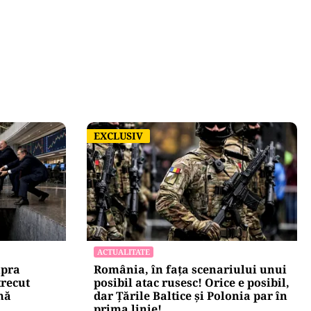
EXCLUSIV
EXCLUSIV
ACTUALITATE
upra
România, în fața scenariului unui
trecut
posibil atac rusesc! Orice e posibil,
mă
dar Țările Baltice și Polonia par în
prima linie!