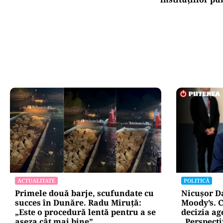
ACTUALITATE
POLITICĂ
Primele două barje, scufundate cu
Nicușor D
succes în Dunăre. Radu Miruță:
Moody’s. C
„Este o procedură lentă pentru a se
decizia ag
așeza cât mai bine”
„Perspect