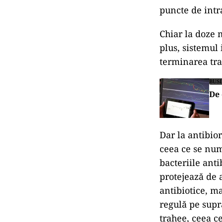
puncte de intr
Chiar la doze 
plus, sistemul
terminarea tra
BUS
De 
Dar la antibio
ceea ce se num
bacteriile ant
protejează de 
antibiotice, m
regulă pe supr
trahee, ceea c