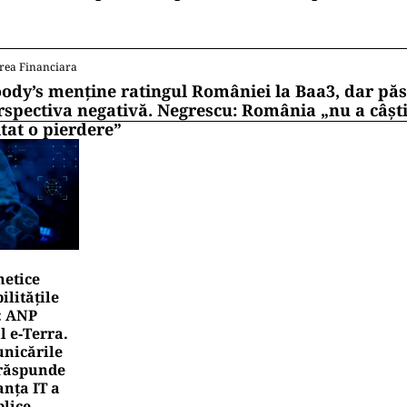
rea Financiara
ody’s menține ratingul României la Baa3, dar pă
rspectiva negativă. Negrescu: România „nu a câști
itat o pierdere”
netice
litățile
: ANP
l e‑Terra.
nicările
e răspunde
nța IT a
blice