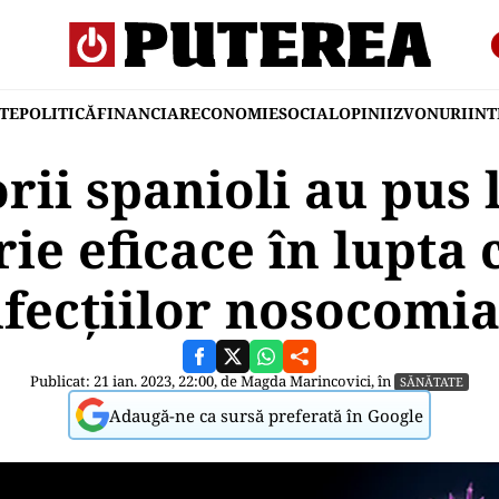
TE
POLITICĂ
FINANCIAR
ECONOMIE
SOCIAL
OPINII
ZVONURI
IN
rii spanioli au pus 
rie eficace în lupta 
nfecțiilor nosocomia
Publicat: 21 ian. 2023, 22:00, de
Magda Marincovici
, în
SĂNĂTATE
Adaugă-ne ca sursă preferată în Google