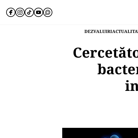
DEZVALUIRI
ACTUALITA
Cercetăto
bacte
i