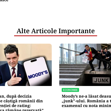
Alte Articole Importante
ECONOMIE
an, după decizia
Moody’s ne-a lăsat deas
e câștigă românii din
„junk”-ului. România a 
enției de rating:
examenul cu nota mini
iva rămâne rezervată”