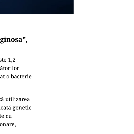
ginosa”,
ste 1,2
ătorilor
at o bacterie
ă utilizarea
cată genetic
te cu
onare,