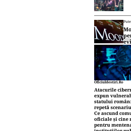
Pute
Mo
pe
ev
Oficiuldestiri.ro
Atacurile ciber
expun vulnerabi
statului român
repetă scenariu
Ce ascund comu
oficiale și cin
pentru mentena
instituțiilor pu