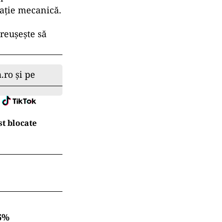
lație mecanică.
reușește să
.ro și pe
t blocate
6%