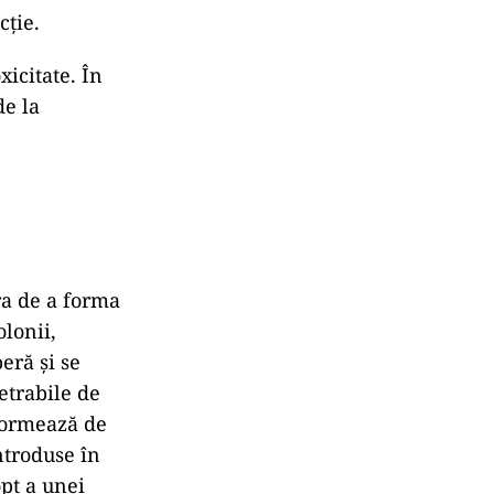
cție.
icitate. În
de la
ra de a forma
lonii,
eră și se
etrabile de
 formează de
ntroduse în
pt a unei