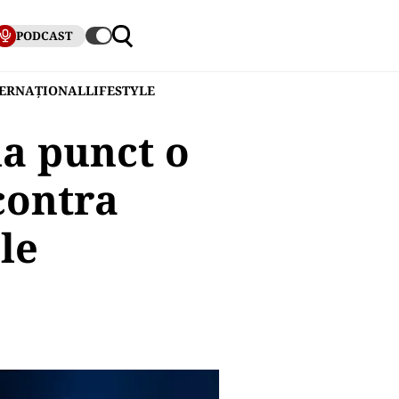
PODCAST
TERNAȚIONAL
LIFESTYLE
la punct o
contra
le