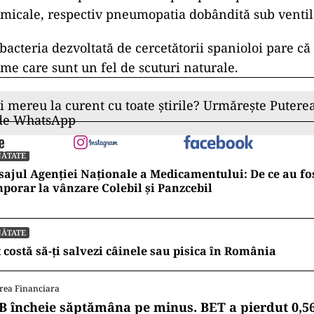
omicale, respectiv pneumopatia dobândită sub venti
acteria dezvoltată de cercetătorii spanioloi pare că 
lme care sunt un fel de scuturi naturale.
ii mereu la curent cu toate știrile? Urmărește Puterea
 de WhatsApp
NĂTATE
ajul Agenției Naționale a Medicamentului: De ce au fos
porar la vânzare Colebil și Panzcebil
NĂTATE
 costă să-ți salvezi câinele sau pisica în România
rea Financiara
B încheie săptămâna pe minus. BET a pierdut 0,5