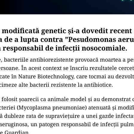
 modificată genetic și-a dovedit recent
a de a lupta contra ”Pesudomonas aeru
 responsabil de infecții nosocomiale.
, bacteriile antibiorezistente provoacă moartea a pe
soane. În acest context se înscriu rezultatele cercet
icate în Nature Biotechnology, care tocmai au dezvolt
imeze alte bacterii rezistente la antibiotice.
u folosit șoarecii ca animale model și au demonstrat c
cteriei (Mycoplasma pneumoniae) atenuată și modifi
să dubleze rata de supraviețuire a unei gazde infecta
eruginosa, un patogen responsabil de infecții pulm
e Guardian.