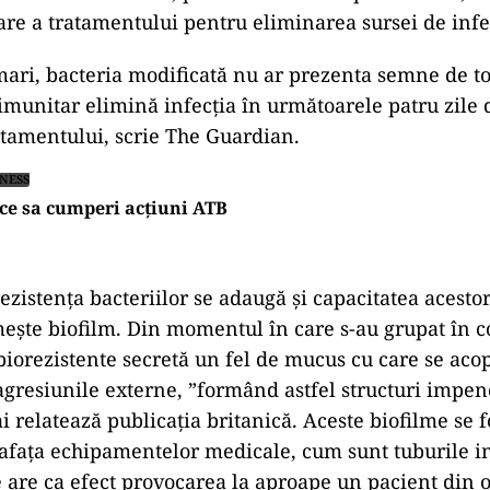
are a tratamentului pentru eliminarea sursei de infe
mari, bacteria modificată nu ar prezenta semne de tox
 imunitar elimină infecția în următoarele patru zile 
tamentului, scrie The Guardian.
INESS
ce sa cumperi acțiuni ATB
rezistența bacteriilor se adaugă și capacitatea acesto
ește biofilm. Din momentul în care s-au grupat în co
ibiorezistente secretă un fel de mucus cu care se acop
agresiunile externe, ”formând astfel structuri impen
ai relatează publicația britanică. Aceste biofilme se
afața echipamentelor medicale, cum sunt tuburile i
e are ca efect provocarea la aproape un pacient din o