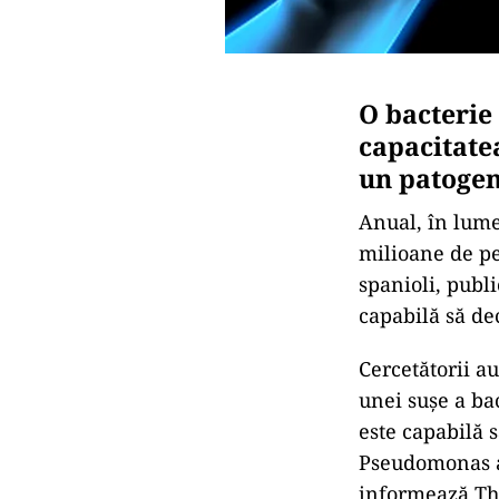
O bacterie
capacitate
un patogen
Anual, în lume
milioane de per
spanioli, publ
capabilă să dec
Cercetătorii a
unei sușe a ba
este capabilă 
Pseudomonas a
informează Th