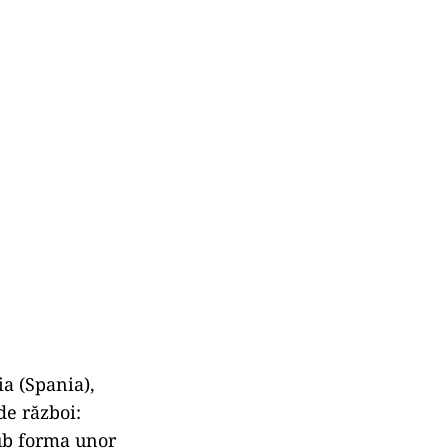
ia (Spania),
de război:
sub forma unor