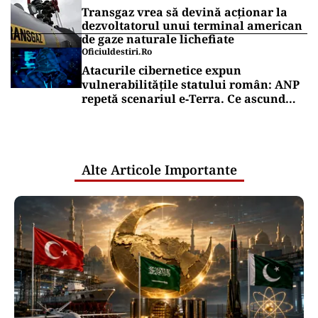
Transgaz vrea să devină acționar la
dezvoltatorul unui terminal american
de gaze naturale lichefiate
Oficiuldestiri.ro
Atacurile cibernetice expun
vulnerabilitățile statului român: ANP
repetă scenariul e‑Terra. Ce ascund
comunicările oficiale și cine răspunde
pentru mentenanța IT a instituțiilor
publice
Alte Articole Importante