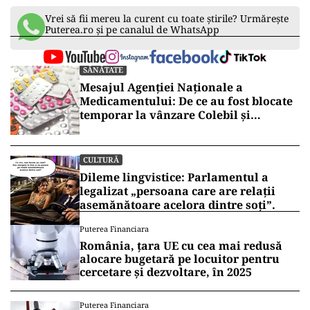
Vrei să fii mereu la curent cu toate știrile? Urmărește
Puterea.ro și pe canalul de WhatsApp
SĂNĂTATE
Mesajul Agenției Naționale a
Medicamentului: De ce au fost blocate
temporar la vânzare Colebil și
Panzcebil
CULTURĂ
Dileme lingvistice: Parlamentul a
legalizat „persoana care are relații
asemănătoare acelora dintre soți”.
Puterea Financiara
România, țara UE cu cea mai redusă
alocare bugetară pe locuitor pentru
cercetare și dezvoltare, în 2025
Puterea Financiara