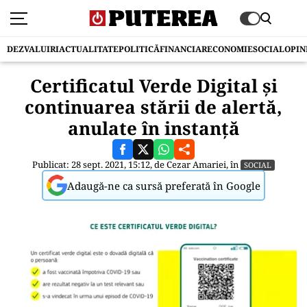
DEZVALUIRI
ACTUALITATE
POLITICĂ
FINANCIAR
ECONOMIE
SOCIAL
OPIN
Certificatul Verde Digital și
continuarea stării de alertă,
anulate în instanță
Publicat: 28 sept. 2021, 15:12, de
Cezar Amariei
, în
SOCIAL
Adaugă-ne ca sursă preferată în Google