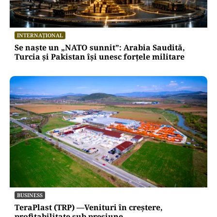
INTERNAȚIONAL
Se naște un „NATO sunnit”: Arabia Saudită,
Turcia și Pakistan își unesc forțele militare
BUSINESS
TeraPlast (TRP) —Venituri în creștere,
profitabilitate sub presiune