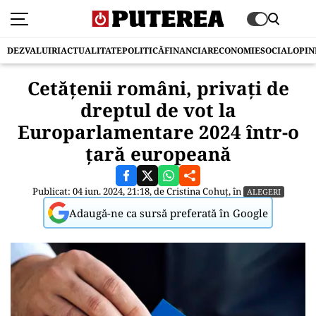
DEZVALUIRI
ACTUALITATE
POLITICĂ
FINANCIAR
ECONOMIE
SOCIAL
OPIN
Cetățenii români, privați de
dreptul de vot la
Europarlamentare 2024 într-o
țară europeană
Publicat: 04 iun. 2024, 21:18, de
Cristina Cohuț
, în
ALEGERI
Adaugă-ne ca sursă preferată în Google