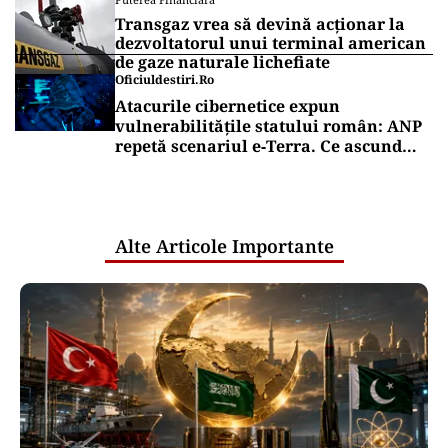
Transgaz vrea să devină acționar la
dezvoltatorul unui terminal american
de gaze naturale lichefiate
Oficiuldestiri.ro
Atacurile cibernetice expun
vulnerabilitățile statului român: ANP
repetă scenariul e‑Terra. Ce ascund
comunicările oficiale și cine răspunde
pentru mentenanța IT a instituțiilor
publice
Alte Articole Importante