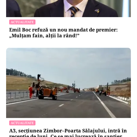
ACTUALITATE
Emil Boc refuză un nou mandat de premier:
„Mulțam fain, alții la rând!”
ACTUALITATE
A3, secțiunea Zimbor–Poarta Sălajului, intră în
recepție de luni. Ce se mai lucrează în șantier