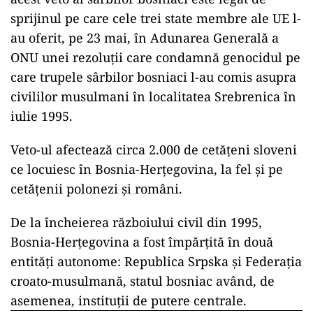
sprijinul pe care cele trei state membre ale UE l-
au oferit, pe 23 mai, în Adunarea Generală a
ONU unei rezoluţii care condamnă genocidul pe
care trupele sârbilor bosniaci l-au comis asupra
civililor musulmani în localitatea Srebrenica în
iulie 1995.
Veto-ul afectează circa 2.000 de cetăţeni sloveni
ce locuiesc în Bosnia-Herţegovina, la fel şi pe
cetăţenii polonezi şi români.
De la încheierea războiului civil din 1995,
Bosnia-Herțegovina a fost împărțită în două
entități autonome: Republica Srpska și Federația
croato-musulmană, statul bosniac având, de
asemenea, instituţii de putere centrale.