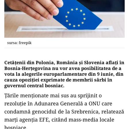
sursa: freepik
Cetăţenii din Polonia, România şi Slovenia aflaţi în
Bosnia-Herţegovina nu vor avea posibilitatea de a
vota la alegerile europarlamentare din 9 iunie, din
cauza opoziției exprimate de membrii sârbi în
guvernul central bosniac.
Țările menționate mai sus au sprijinit o
rezoluție în Adunarea Generală a ONU care
condamnă genocidul de la Srebrenica, relatează
marţi agenţia EFE, citând mass-media locale
bosniace.