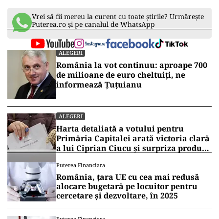
Vrei să fii mereu la curent cu toate știrile? Urmărește
Puterea.ro și pe canalul de WhatsApp
ALEGERI
România la vot continuu: aproape 700
de milioane de euro cheltuiți, ne
informează Țuțuianu
ALEGERI
Harta detaliată a votului pentru
Primăria Capitalei arată victoria clară
a lui Ciprian Ciucu și surpriza produsă
de Anca Alexandrescu
Puterea Financiara
România, țara UE cu cea mai redusă
alocare bugetară pe locuitor pentru
cercetare și dezvoltare, în 2025
Puterea Financiara