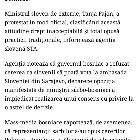
Ministrul sloven de externe, Tanja Fajon, a
protestat în mod oficial, clasificând această
atitudine drept inacceptabilă şi total opusă
practicii tradiţionale, informează agenţia
slovenă STA.
Agenția notează că guvernul bosniac a refuzat
cererea ca slovenii să poată vota la ambasada
Sloveniei din Sarajevo, deoarece opoziția
manifestată de miniştrii sârbo-bosniaci a
împiedicat realizarea unui consens cu privire la
o astfel de decizie.
Mass-media bosniace raportează, de asemenea,
că reprezentanții sârbilor s-au opus cererilor
Poloniei, României și Sloveniei de a le permite