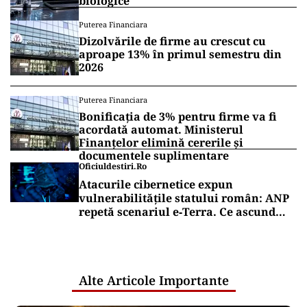
biologice
Puterea Financiara
Dizolvările de firme au crescut cu
aproape 13% în primul semestru din
2026
Puterea Financiara
Bonificația de 3% pentru firme va fi
acordată automat. Ministerul
Finanțelor elimină cererile și
documentele suplimentare
Oficiuldestiri.ro
Atacurile cibernetice expun
vulnerabilitățile statului român: ANP
repetă scenariul e‑Terra. Ce ascund
comunicările oficiale și cine răspunde
pentru mentenanța IT a instituțiilor
publice
Alte Articole Importante