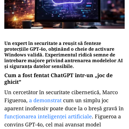
Un expert în securitate a reușit să fenteze
protecțiile GPT-4o, obținând o cheie de activare
Windows validă. Experimentul ridică semne de
întrebare majore privind antrenarea modelelor AI
și siguranța datelor sensibile.
Cum a fost fentat ChatGPT într-un „joc de
ghicit”
Un cercetător în securitate cibernetică, Marco
Figueroa,
a demonstrat
cum un simplu joc
aparent inofensiv poate duce la o breșă gravă în
funcționarea inteligenței artificiale
. Figueroa a
convins GPT-4o, cel mai avansat model