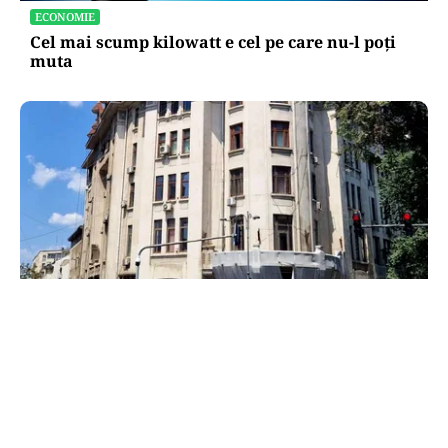
ECONOMIE
Cel mai scump kilowatt e cel pe care nu-l poți
muta
ADMINISTRATIE
Teatrul Bulandra intră în reparații capitale:
98,6 milioane de lei pentru salvarea unei scene
istorice