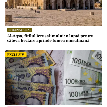
INTERNAȚIONAL
Al-Aqsa, fitilul Ierusalimului: o luptă pentru
câteva hectare aprinde lumea musulmană
EXCLUSIV
EXCLUSIV