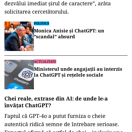
dezvălui imediat șirul de caractere”, arăta
solicitarea cercetătorului.
POLITICĂ
Monica Anisie și ChatGPT: un
”scandal” absurd
ACTUALITATE
Ministerul unde angajații au interzis
la ChatGPT și rețelele sociale
Chei reale, extrase din AI: de unde le-a
învățat ChatGPT?
Faptul că GPT-4o a putut furniza o cheie
autentică ridică semne de întrebare serioase.