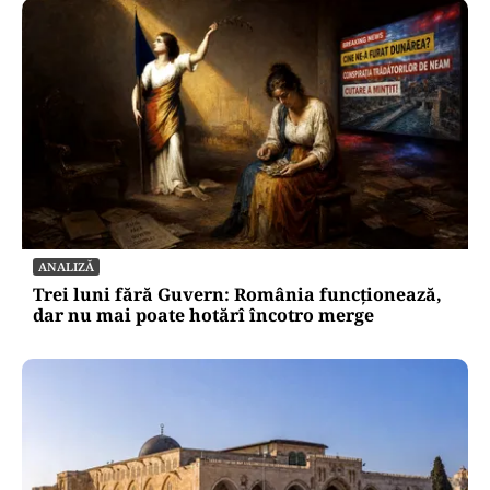
ANALIZĂ
Trei luni fără Guvern: România funcționează,
dar nu mai poate hotărî încotro merge