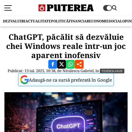
DEZVALUIRI
ACTUALITATE
POLITICĂ
FINANCIAR
ECONOMIE
SOCIAL
OPIN
ChatGPT, păcălit să dezvăluie
chei Windows reale într-un joc
aparent inofensiv
Publicat: 13 iul. 2025, 10:38, de
Nitulescu Gabriel
, în
TEHNOLOGIE
Adaugă-ne ca sursă preferată în Google