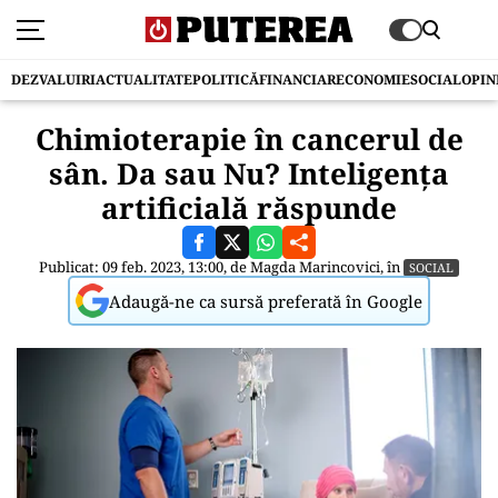
DEZVALUIRI
ACTUALITATE
POLITICĂ
FINANCIAR
ECONOMIE
SOCIAL
OPIN
Chimioterapie în cancerul de
sân. Da sau Nu? Inteligența
artificială răspunde
Publicat: 09 feb. 2023, 13:00, de
Magda Marincovici
, în
SOCIAL
Adaugă-ne ca sursă preferată în Google