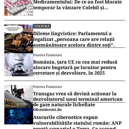
Medicamentului: De ce au fost blocate
temporar la vânzare Colebil și
Panzcebil
CULTURĂ
Dileme lingvistice: Parlamentul a
legalizat „persoana care are relații
asemănătoare acelora dintre soți”.
Puterea Financiara
România, țara UE cu cea mai redusă
alocare bugetară pe locuitor pentru
cercetare și dezvoltare, în 2025
Puterea Financiara
Transgaz vrea să devină acționar la
dezvoltatorul unui terminal american
de gaze naturale lichefiate
Oficiuldestiri.ro
Atacurile cibernetice expun
vulnerabilitățile statului român: ANP
repetă scenariul e‑Terra. Ce ascund