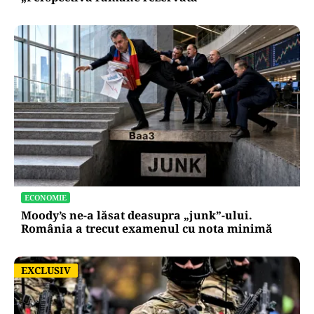
ECONOMIE
Moody’s ne-a lăsat deasupra „junk”-ului.
România a trecut examenul cu nota minimă
EXCLUSIV
EXCLUSIV