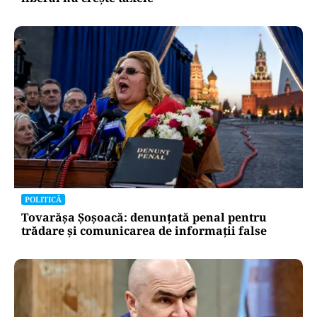
POLITICĂ
Tovarășa Șoșoacă: denunțată penal pentru
trădare și comunicarea de informații false