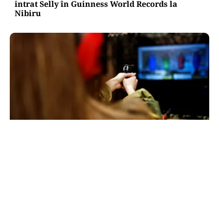
intrat Selly în Guinness World Records la
Nibiru
ACTUALITATE
Spionaj pentru Rusia: o româncă de 45 de ani,
arestată în Germania. Misiunea ar fi vizat un
asasinat