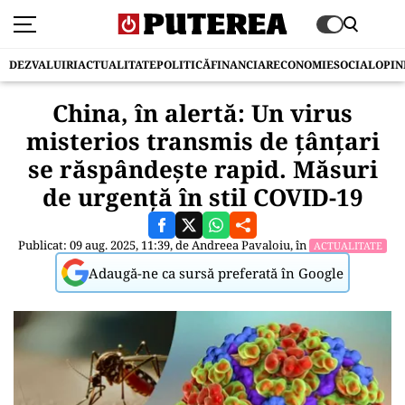
DEZVALUIRI
ACTUALITATE
POLITICĂ
FINANCIAR
ECONOMIE
SOCIAL
OPIN
China, în alertă: Un virus
misterios transmis de țânțari
se răspândește rapid. Măsuri
de urgență în stil COVID-19
Publicat: 09 aug. 2025, 11:39, de
Andreea Pavaloiu
, în
ACTUALITATE
Adaugă-ne ca sursă preferată în Google