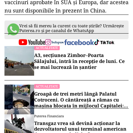
vaccinuri aprobate în SUA și Europa, dar acestea
nu sunt disponibile în prezent în China.
Vrei să fii mereu la curent cu toate știrile? Urmărește
Puterea.ro și pe canalul de WhatsApp
ACTUALITATE
A3, secțiunea Zimbor–Poarta
Sălajului, intră în recepție de luni. Ce
se mai lucrează în șantier
ACTUALITATE
Groapă de trei metri lângă Palatul
Cotroceni. O cântăreață a rămas cu
mașina blocata în mijlocul Capitalei:
„Am căzut în groapa asta”
Puterea Financiara
Transgaz vrea să devină acționar la
dezvoltatorul unui terminal american