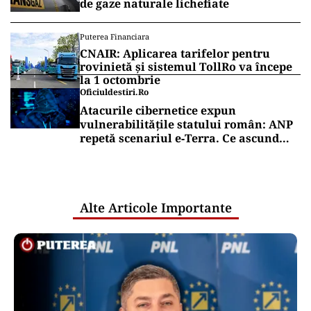
de gaze naturale lichefiate
Puterea Financiara
CNAIR: Aplicarea tarifelor pentru
rovinietă și sistemul TollRo va începe
la 1 octombrie
Oficiuldestiri.ro
Atacurile cibernetice expun
vulnerabilitățile statului român: ANP
repetă scenariul e‑Terra. Ce ascund
comunicările oficiale și cine răspunde
pentru mentenanța IT a instituțiilor
publice
Alte Articole Importante