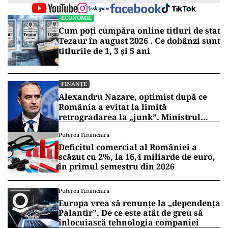
ECONOMIE
Cum poți cumpăra online titluri de stat
Tezaur în august 2026 . Ce dobânzi sunt
titlurile de 1, 3 și 5 ani
FINANȚE
Alexandru Nazare, optimist după ce
România a evitat la limită
retrogradarea la „junk”. Ministrul
anunță creștere economică de peste 2%
Puterea Financiara
în 2027
Deficitul comercial al României a
scăzut cu 2%, la 16,4 miliarde de euro,
în primul semestru din 2026
Puterea Financiara
Europa vrea să renunțe la „dependența
Palantir”. De ce este atât de greu să
înlocuiască tehnologia companiei