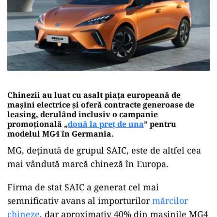
Chinezii au luat cu asalt piaţa europeană de
maşini electrice şi oferă contracte generoase de
leasing, derulând inclusiv o campanie
promoţională „
două la preţ de una
” pentru
modelul MG4 în Germania.
MG, deţinută de grupul SAIC, este de altfel cea
mai vândută marcă chineză în Europa.
Firma de stat SAIC a generat cel mai
semnificativ avans al importurilor
mărcilor
chineze
, dar aproximativ 40% din maşinile MG4