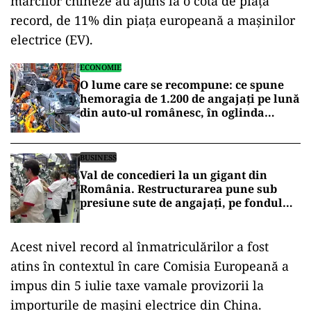
mărcilor chineze au ajuns la o cotă de piaţă
record, de 11% din piaţa europeană a maşinilor
electrice (EV).
ECONOMIE
O lume care se recompune: ce spune
hemoragia de 1.200 de angajați pe lună
din auto-ul românesc, în oglinda
decuplării americane de China
BUSINESS
Val de concedieri la un gigant din
România. Restructurarea pune sub
presiune sute de angajați, pe fondul
crizei din industria auto europeană
Acest nivel record al înmatriculărilor a fost
atins în contextul în care Comisia Europeană a
impus din 5 iulie taxe vamale provizorii la
importurile de maşini electrice din China.