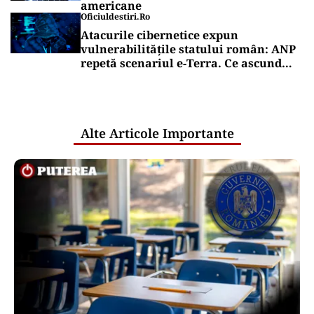
americane
Oficiuldestiri.ro
Atacurile cibernetice expun
vulnerabilitățile statului român: ANP
repetă scenariul e‑Terra. Ce ascund
comunicările oficiale și cine răspunde
pentru mentenanța IT a instituțiilor
publice
Alte Articole Importante