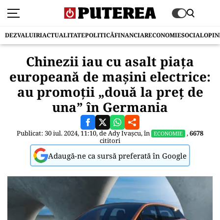
DEZVALUIRI
ACTUALITATE
POLITICĂ
FINANCIAR
ECONOMIE
SOCIAL
OPIN
Chinezii iau cu asalt piaţa
europeană de maşini electrice:
au promoţii „două la preţ de
una” în Germania
Publicat: 30 iul. 2024, 11:10, de
Ady Ivașcu
, în
,
6678
ECONOMIE
cititori
Adaugă-ne ca sursă preferată în Google