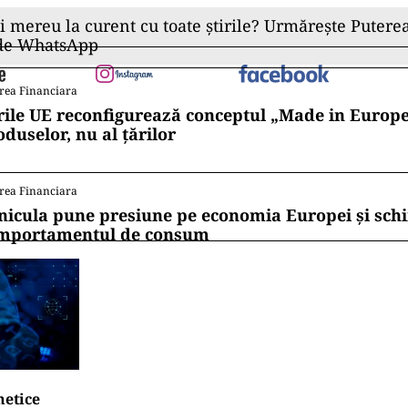
ii mereu la curent cu toate știrile? Urmărește Puterea
 de WhatsApp
rea Financiara
rile UE reconfigurează conceptul „Made in Europe
oduselor, nu al țărilor
rea Financiara
nicula pune presiune pe economia Europei și sc
mportamentul de consum
netice