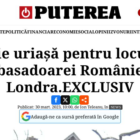
TE
POLITICĂ
FINANCIAR
ECONOMIE
SOCIAL
OPINII
ZVONURI
IN
ie uriașă pentru loc
asadoarei Românie
Londra.EXCLUSIV
Publicat: 30 mart. 2023, 10:00, de
Ion Teleanu
, în
NEWS
Adaugă-ne ca sursă preferată în Google