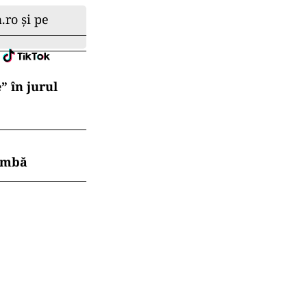
.ro și pe
” în jurul
himbă