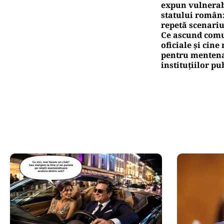
expun vulnerabi
statului român
repetă scenariu
Ce ascund comu
oficiale și cin
pentru mentena
instituțiilor pu