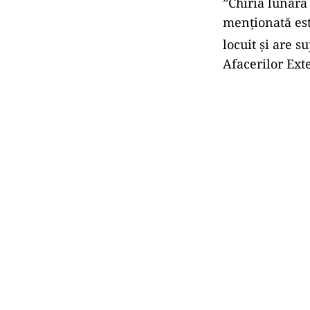
”Chiria lunară
menționată est
locuit şi are 
Afacerilor Ext