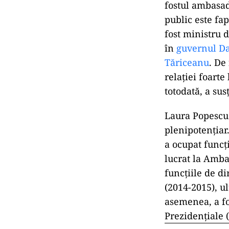
fostul ambasad
public este fa
fost ministru 
în
guvernul Da
Tăriceanu
. De
relației foart
totodată, a sus
Laura Popescu 
plenipotenţiar
a ocupat func
lucrat la Amba
funcţiile de d
(2014-2015), ul
asemenea, a fo
Prezidenţiale 