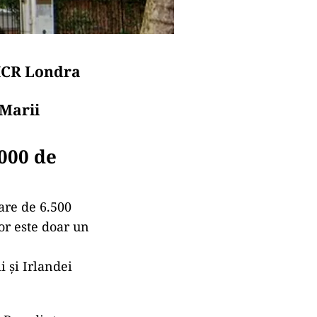
 ICR Londra
 Marii
.000 de
are de 6.500
or este doar un
 și Irlandei