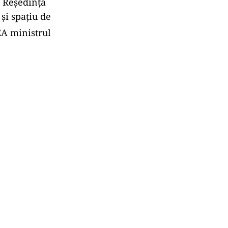
. Reședința
și spațiu de
EA ministrul