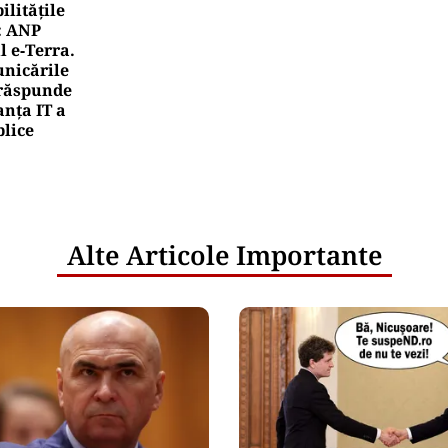
litățile
: ANP
l e‑Terra.
nicările
e răspunde
nța IT a
blice
Alte Articole Importante