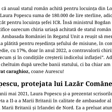
că anual statul român achită pentru locuința din L
aura Popescu suma de 180.000 de lire sterline, adi
cât pentru locuința șefei ICR. Însă ministrul Bogdan
tifice oarecum chiria uriașă achitată de statul român
i, Ambasada României în Regatul Unit a reușit să me
a plătită pentru reședința șefului de misiune, în con
edie, cu 17%, doar în anul 2022, a contravalorii chiri
cum și în condițiile creșterii indicelui inflației”. Ad
heltuim după ureche banii statului, ci ba chiar am 
at caraghioz,
coane Aurescu!
pescu, protejata lui Lazăr Comăn
unii mai 2021, Laura Popescu și-a prezentat scrisoril
eta a II-a a Marii Britanii în calitate de ambasador a
 Marii Britanii și Irlandei de Nord. Ea a preluat atun