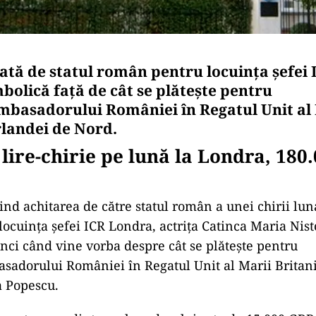
tată de statul român pentru locuința șefei
bolică față de cât se plătește pentru
mbasadorului României în Regatul Unit al
Irlandei de Nord.
 lire-chirie pe lună la Londra, 180
ind achitarea de către statul român a unei chirii lun
 locuința șefei ICR Londra, actrița Catinca Maria Nist
unci când vine vorba despre cât se plătește pentru
sadorului României în Regatul Unit al Marii Britanii
a Popescu.