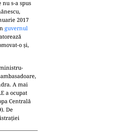
 nu s-a spus
mănescu,
nuarie 2017
în
guvernul
datorează
omovat-o și,
ministru-
ă ambasadoare,
ndra. A mai
AE a ocupat
ropa Centrală
9). De
straţiei