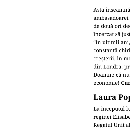
Asta înseamnă 
ambasadoarei L
de două ori de
încercat să jus
”în ultimii an
constantă chiri
creșterii, în m
din Londra, pre
Doamne că nu c
economie!
Cur
Laura Po
La începutul l
reginei Elisab
Regatul Unit al