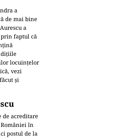
ondra a
că de mai bine
 Aurescu a
 prin faptul că
nțină
dițiile
ilor locuințelor
ică, vezi
făcut și
escu
e de acreditare
l României în
ci postul de la