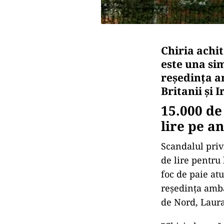
Chiria achi
este una sim
reședința a
Britanii și 
15.000 de
lire pe an
Scandalul priv
de lire pentru
foc de paie at
reședința amba
de Nord, Laur