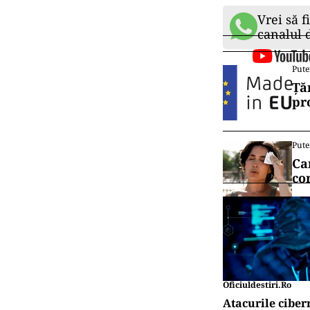
Vrei să f
canalul
Pute
Ță
pr
Pute
Ca
co
Oficiuldestiri.ro
Atacurile ciber