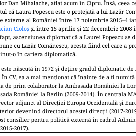
or Dan Mihalache, aflat acum în Cipru. Însă, ceea ce
ptul că Laura Popescu este o protejată a lui Lazăr Co
de externe al României între 17 noiembrie 2015–4 ia
cian Cioloș
și între 15 aprilie și 22 decembrie 2008 
 fapt, ascensiunea diplomatică a Laurei Popescu se 
e bune cu Lazăr Comănescu, acesta fiind cel care a pr
ținut-o în cariera diplomatică.
este născută în 1972 și deţine gradul diplomatic de 
. În CV, ea a mai menționat că înainte de a fi numit
ţia de prim colaborator la Ambasada României la Lo
sada României la Berlin (2009-2014). În centrala M
irector adjunct al Direcţiei Europa Occidentală şi Eu
terior devenind directorul acestei direcţii (2017-201
st consilier pentru politică externă în cadrul Admini
(2015-2017).