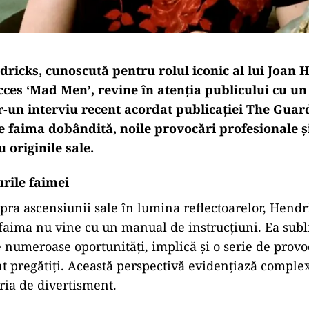
dricks, cunoscută pentru rolul iconic al lui Joan 
cces ‘Mad Men’, revine în atenția publicului cu un
r-un interviu recent acordat publicației The Guard
e faima dobândită, noile provocări profesionale 
u originile sale.
rile faimei
pra ascensiunii sale în lumina reflectoarelor, Hendr
faima nu vine cu un manual de instrucțiuni. Ea subli
 numeroase oportunități, implică și o serie de provo
nt pregătiți. Această perspectivă evidențiază complexi
tria de divertisment.