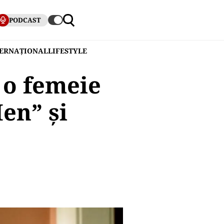
PODCAST
TERNAȚIONAL
LIFESTYLE
 o femeie
en” și