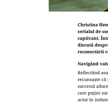
Christina Hen
serialul de su
captivant. Înt
discută despr
reconectării c
Navigând valu
Reflectând asu
recunoaște că 
succesul aduce
care puțini su
actor în indus