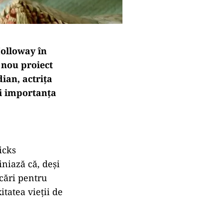
Holloway în
 nou proiect
ian, actrița
și importanța
icks
niază că, deși
cări pentru
tatea vieții de