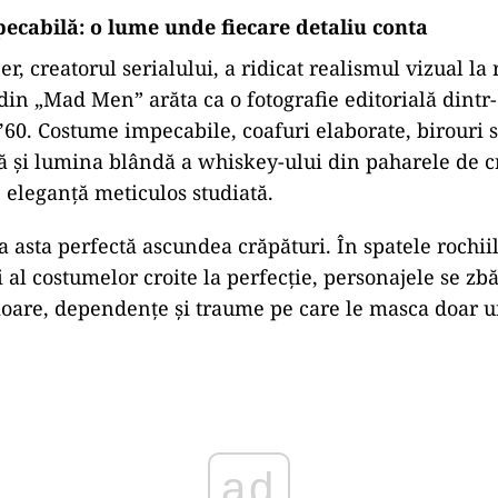
pecabilă: o lume unde fiecare detaliu conta
 creatorul serialului, a ridicat realismul vizual la 
din „Mad Men” arăta ca o fotografie editorială dintr-
’60. Costume impecabile, coafuri elaborate, birouri s
ă și lumina blândă a whiskey-ului din paharele de cri
 eleganță meticulos studiată.
 asta perfectă ascundea crăpături. În spatele rochii
 al costumelor croite la perfecție, personajele se zb
rioare, dependențe și traume pe care le masca doar 
ad