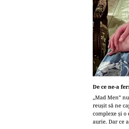
De ce ne-a fe
„
Mad Men” nu a 
reușit să ne c
complexe și o d
aurie. Dar ce 