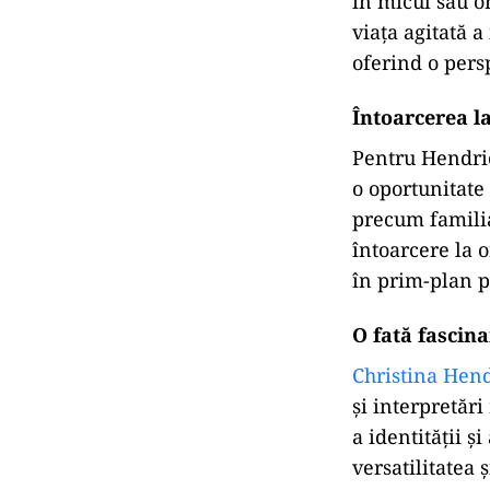
în micul său o
viața agitată a
oferind o pers
Întoarcerea l
Pentru Hendric
o oportunitate
precum familia
întoarcere la o
în prim-plan p
O fată fascin
Christina Hen
și interpretăr
a identității ș
versatilitatea 