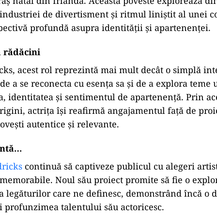
raș natal din Irlanda. Această poveste explorează d
 industriei de divertisment și ritmul liniștit al unei 
pectivă profundă asupra identității și apartenenței.
a rădăcini
ks, acest rol reprezintă mai mult decât o simplă int
 de a se reconecta cu esența sa și de a explora teme 
, identitatea și sentimentul de apartenență. Prin ac
rigini, actrița își reafirmă angajamentul față de pro
ovești autentice și relevante.
antă…
dricks
continuă să captiveze publicul cu alegeri artis
i memorabile. Noul său proiect promite să fie o expl
i a legăturilor care ne definesc, demonstrând încă o 
și profunzimea talentului său actoricesc.