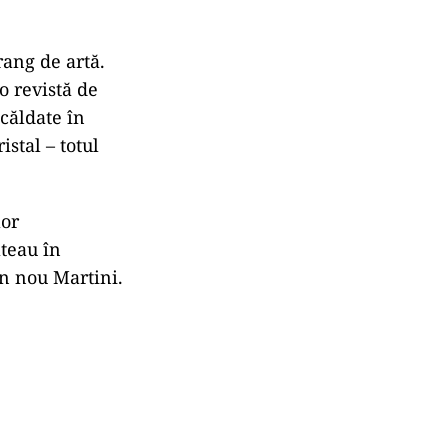
rang de artă.
o revistă de
căldate în
stal – totul
lor
ăteau în
un nou Martini.