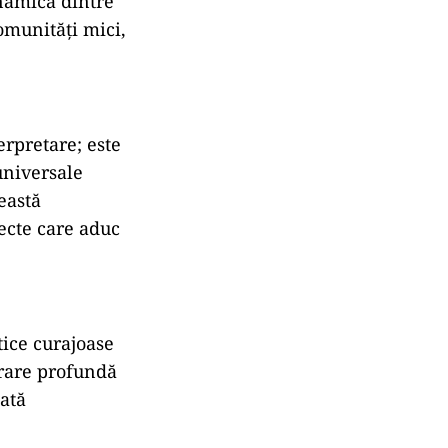
inamica dintre
comunități mici,
erpretare; este
universale
eastă
iecte care aduc
tice curajoase
orare profundă
dată