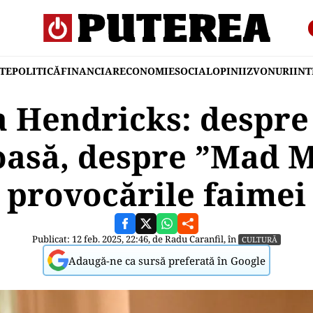
TE
POLITICĂ
FINANCIAR
ECONOMIE
SOCIAL
OPINII
ZVONURI
IN
a Hendricks: despre
asă, despre ”Mad M
provocările faimei
Publicat: 12 feb. 2025, 22:46, de
Radu Caranfil
, în
CULTURĂ
Adaugă-ne ca sursă preferată în Google