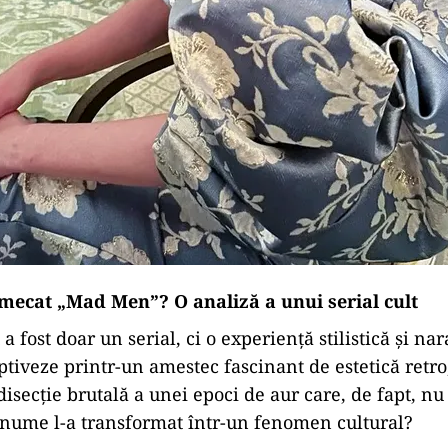
rmecat „Mad Men”? O analiză a unui serial cult
fost doar un serial, ci o experiență stilistică și nar
aptiveze printr-un amestec fascinant de estetică retr
isecție brutală a unei epoci de aur care, de fapt, nu
anume l-a transformat într-un fenomen cultural?