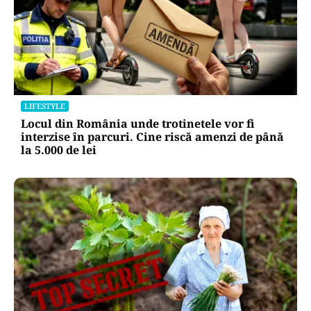
LIFESTYLE
Unde trebuie pus muștarul în frigider după ce l-
ai deschis. Greșeala pe care mulți nu o știau
LIFESTYLE