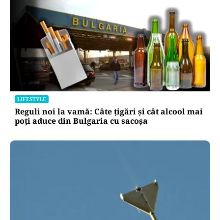
APĂRARE
Radu Miruță acuză un blocaj în Armata
Română: „Sunt oameni cu putere de decizie
care se pun de-a curmezișul”