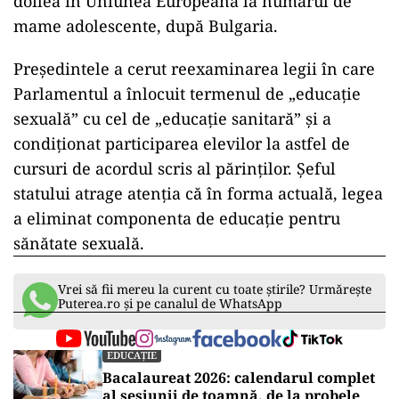
dezbateri aprinse în Parlament. Textul legii a
fost trimis la reexaminare de către preşedintele
Klaus Iohannis.
Singura formaţiune care a fost de acord cu
solicitările preşedintelui a fost Alianța USR
PLUS. Liberalii şi reprezentanţii UDMR s-au
ferit să-și exprime un punct de vedere la
dezbaterile de miercuri.
România este plasată de UNICEF pe locul al
doilea în Uniunea Europeană la numărul de
mame adolescente, după Bulgaria.
Preşedintele a cerut reexaminarea legii în care
Parlamentul a înlocuit termenul de „educație
sexuală” cu cel de „educație sanitară” și a