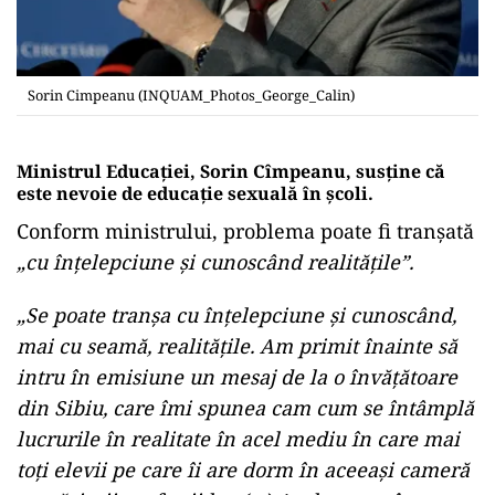
Sorin Cimpeanu (INQUAM_Photos_George_Calin)
Ministrul Educaţiei, Sorin Cîmpeanu, susține că
este nevoie de educație sexuală în școli.
Conform ministrului, problema poate fi tranşată
„cu înţelepciune şi cunoscând realităţile”.
„Se poate tranşa cu înţelepciune şi cunoscând,
mai cu seamă, realităţile. Am primit înainte să
intru în emisiune un mesaj de la o învăţătoare
din Sibiu, care îmi spunea cam cum se întâmplă
lucrurile în realitate în acel mediu în care mai
toţi elevii pe care îi are dorm în aceeaşi cameră