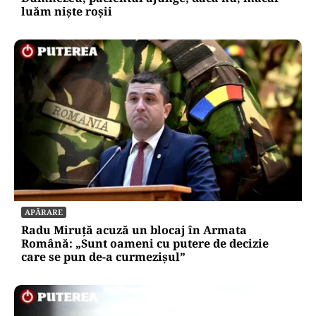
SOCIAL
Ambulanța cu escală la aprozar. Dacă vrea
Dumnezeu, pacientul ajunge; dacă nu, măcar
luăm niște roșii