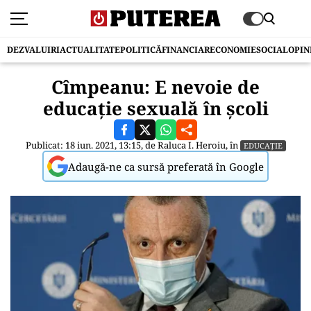
DEZVALUIRI
ACTUALITATE
POLITICĂ
FINANCIAR
ECONOMIE
SOCIAL
OPIN
Cîmpeanu: E nevoie de
educaţie sexuală în școli
Publicat: 18 iun. 2021, 13:15, de
Raluca I. Heroiu
, în
EDUCAȚIE
Adaugă-ne ca sursă preferată în Google