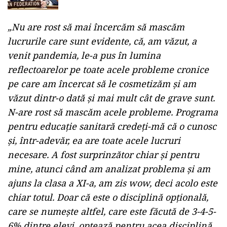
Ministrul spune că nu este convins că opţionalul
de educaţie sanitară este predat în mod
corespunzător.
DEZVĂLUIRI
Ambasadorul Rusiei la ONU, Vasili
Nebenzia: Președintele României este
Klaus Iohannis!
„Nu are rost să mai încercăm să mascăm
lucrurile care sunt evidente, că, am văzut, a
venit pandemia, le-a pus în lumina
reflectoarelor pe toate acele probleme cronice