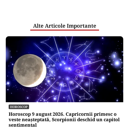
Puterea Financiara
România intră în jocul marilor puteri
pentru uraniul blocat în Niger. Miza:
un stoc de peste 1.000 de tone
Puterea Financiara
Impactul economic al verii infernale
europene: căldura extremă începe să
lovească direct economia
Oficiuldestiri.ro
Atacurile cibernetice expun
vulnerabilitățile statului român: ANP
repetă scenariul e‑Terra. Ce ascund
comunicările oficiale și cine răspunde
pentru mentenanța IT a instituțiilor
publice
Alte Articole Importante