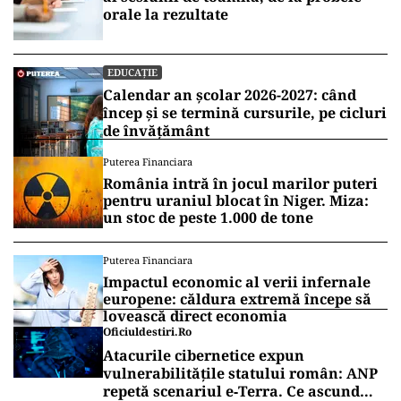
condiționat participarea elevilor la astfel de
cursuri de acordul scris al părinților. Şeful
statului atrage atenţia că în forma actuală, legea
a eliminat componenta de educaţie pentru
sănătate sexuală.
Vrei să fii mereu la curent cu toate știrile? Urmărește
Puterea.ro și pe canalul de WhatsApp
EDUCAȚIE
Bacalaureat 2026: calendarul complet
al sesiunii de toamnă, de la probele
orale la rezultate
EDUCAȚIE
Calendar an școlar 2026-2027: când
încep și se termină cursurile, pe cicluri
de învățământ