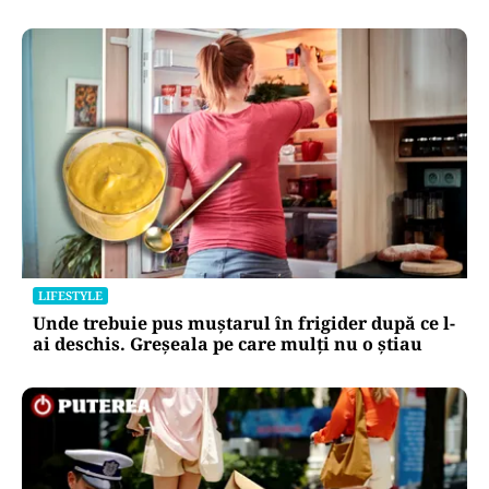
HOROSCOP
Horoscop 9 august 2026. Capricornii primesc o
veste neașteptată, Scorpionii deschid un capitol
sentimental