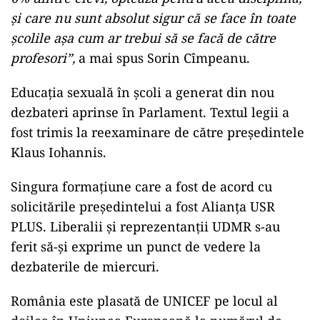
pe care am încercat să le cosmetizăm şi am
văzut dintr-o dată şi mai mult cât de grave sunt.
N-are rost să mascăm acele probleme. Programa
pentru educaţie sanitară credeţi-mă că o cunosc
şi, într-adevăr, ea are toate acele lucruri
necesare. A fost surprinzător chiar şi pentru
mine, atunci când am analizat problema şi am
ajuns la clasa a XI-a, am zis wow, deci acolo este
chiar totul. Doar că este o disciplină opţională,
care se numeşte altfel, care este făcută de 3-4-5-
6% dintre elevi, optează pentru acea disciplină,
şi care nu sunt absolut sigur că se face în toate
şcolile aşa cum ar trebui să se facă de către
profesori”,
a mai spus Sorin Cîmpeanu.
Educaţia sexuală în şcoli a generat din nou