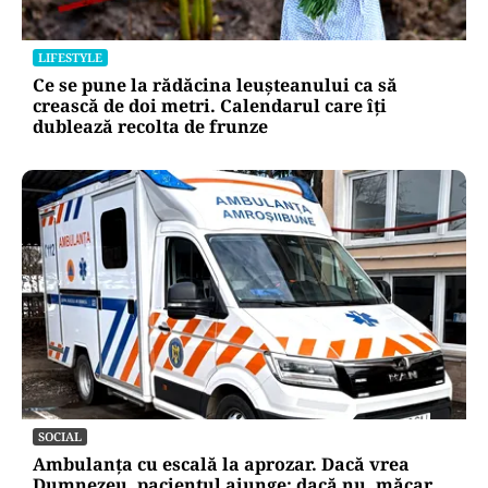
Locul din România unde trotinetele vor fi
interzise în parcuri. Cine riscă amenzi de până
la 5.000 de lei
LIFESTYLE
Ce se pune la rădăcina leușteanului ca să
crească de doi metri. Calendarul care îți
dublează recolta de frunze