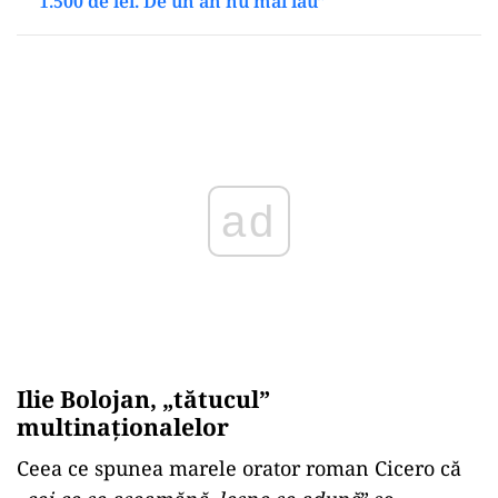
1.500 de lei. De un an nu mai iau”
Play
Ilie Bolojan, „tătucul”
multinaționalelor
Ceea ce spunea marele orator roman Cicero că