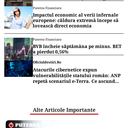
anunță măsuri și cer respectarea legii
Puterea Financiara
Impactul economic al verii infernale
europene: căldura extremă începe să
lovească direct economia
Puterea Financiara
BVB încheie săptămâna pe minus. BET
a pierdut 0,56%
Oficiuldestiri.ro
Atacurile cibernetice expun
vulnerabilitățile statului român: ANP
repetă scenariul e‑Terra. Ce ascund
comunicările oficiale și cine răspunde
pentru mentenanța IT a instituțiilor
publice
Alte Articole Importante