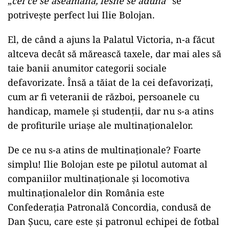
„
cei ce se aseamănă, lesne se adună
” se
potrivește perfect lui Ilie Bolojan.
El, de când a ajuns la Palatul Victoria, n-a făcut
altceva decât să mărească taxele, dar mai ales să
taie banii anumitor categorii sociale
defavorizate. Însă a tăiat de la cei defavorizați,
cum ar fi veteranii de război, persoanele cu
handicap, mamele și studenții, dar nu s-a atins
de profiturile uriașe ale multinaționalelor.
De ce nu s-a atins de multinaționale? Foarte
simplu! Ilie Bolojan este pe pilotul automat al
companiilor multinaționale și locomotiva
multinaționalelor din România este
Confederația Patronală Concordia, condusă de
Dan Șucu, care este și patronul echipei de fotbal