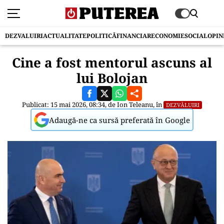
DEZVALUIRI
ACTUALITATE
POLITICĂ
FINANCIAR
ECONOMIE
SOCIAL
OPIN
Cine a fost mentorul ascuns al
lui Bolojan
Publicat: 15 mai 2026, 08:34, de
Ion Teleanu
, în
DEZVĂLUIRI
Adaugă-ne ca sursă preferată în Google