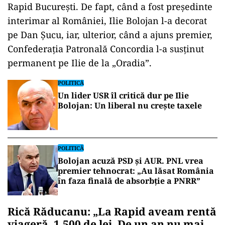
Rapid București. De fapt, când a fost președinte
interimar al României, Ilie Bolojan l-a decorat
pe Dan Șucu, iar, ulterior, când a ajuns premier,
Confederația Patronală Concordia l-a susținut
permanent pe Ilie de la „Oradia”.
POLITICĂ
Un lider USR îl critică dur pe Ilie
Bolojan: Un liberal nu crește taxele
POLITICĂ
Bolojan acuză PSD și AUR. PNL vrea
premier tehnocrat: „Au lăsat România
în faza finală de absorbţie a PNRR”
Rică Răducanu: „La Rapid aveam rentă
viageră, 1.500 de lei. De un an nu mai