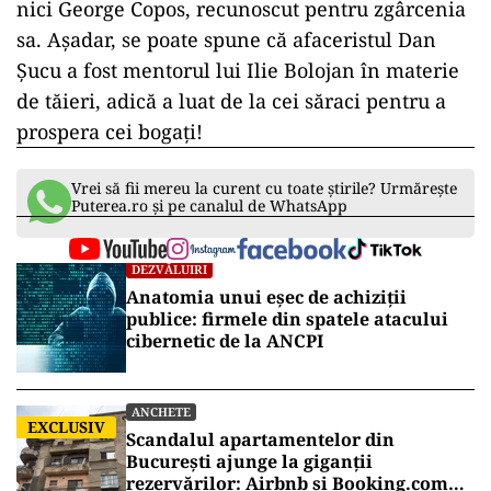
nici George Copos, recunoscut pentru zgârcenia
sa. Așadar, se poate spune că afaceristul Dan
Șucu a fost mentorul lui Ilie Bolojan în materie
de tăieri, adică a luat de la cei săraci pentru a
prospera cei bogați!
Vrei să fii mereu la curent cu toate știrile? Urmărește
Puterea.ro și pe canalul de WhatsApp
DEZVĂLUIRI
Anatomia unui eșec de achiziții
publice: firmele din spatele atacului
cibernetic de la ANCPI
ANCHETE
EXCLUSIV
Scandalul apartamentelor din
București ajunge la giganții
rezervărilor: Airbnb și Booking.com