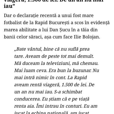
iau”
Dar o declarație recentă a unui fost mare
fotbalist de la Rapid București a scos în evidență
marea abilitate a lui Dan Șucu în a tăia din
banii celor săraci, așa cum face Ilie Bolojan.
„
Bate vântul, bine că nu suflă prea
tare. Aveam de peste tot mai demult.
Mă duceam la televiziuni, mă chemau.
Mai luam ceva. Era bun la buzunar. Nu
mai intră nimic în cont. La Rapid
aveam rentă viageră, 1.500 de lei. De
un an nu mai iau. S-a schimbat
conducerea. Eu știam că e pe viață
renta aia. Îmi intrau în conturi. Eu am
jucat la echipa națională, am jucat