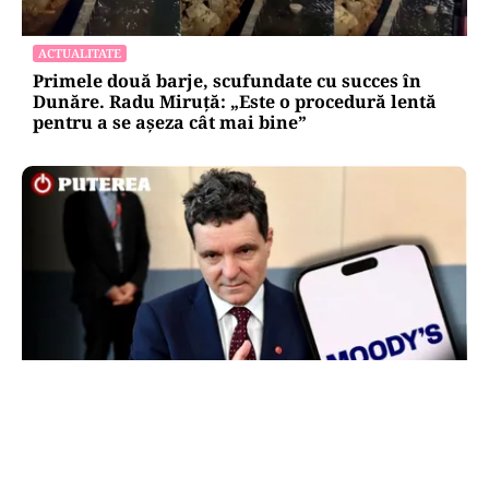
ACTUALITATE
Primele două barje, scufundate cu succes în
Dunăre. Radu Miruță: „Este o procedură lentă
pentru a se așeza cât mai bine”
POLITICĂ
Nicușor Dan, după decizia Moody’s. Ce câștigă
românii din decizia agenției de rating: